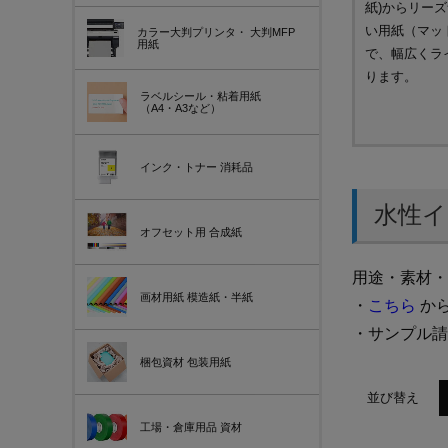
紙)からリー
い用紙（マッ
カラー大判プリンタ・
大判MFP
用紙
で、幅広くラ
ります。
ラベルシール・粘着用紙
（A4・A3など）
インク・トナー
消耗品
水性イ
オフセット用
合成紙
用途・素材・
画材用紙
模造紙・半紙
・
こちら
から
・サンプル
梱包資材
包装用紙
並び替え
工場・倉庫用品
資材