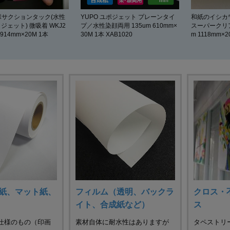
ユポサクションタック(水性
YUPO ユポジェット プレーンタイ
和紙のイシカ
ジェット) 微吸着 WKJ2
プ／水性染顔両用 135um 610mm×
スーパークリア
 914mm×20M 1本
30M 1本 XAB1020
m 1118mm×2
紙、マット紙、
フィルム（透明、バックラ
クロス・
イト、合成紙など）
ス
仕様のもの（印画
素材自体に耐水性はありますが
タペストリ