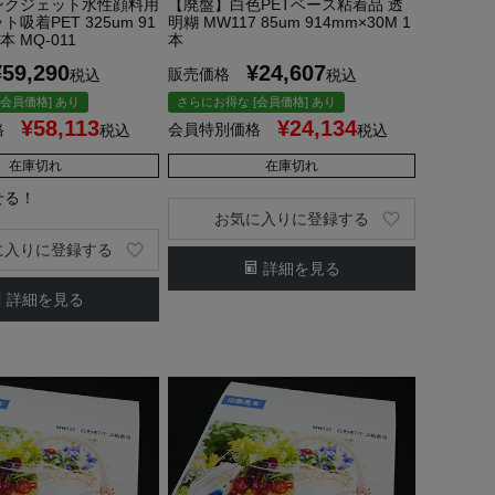
ンクジェット水性顔料用
【廃盤】白色PETベース粘着品 透
吸着PET 325um 91
明糊 MW117 85um 914mm×30M 1
本 MQ-011
本
¥
59,290
¥
24,607
販売価格
税込
税込
会員価格] あり
さらにお得な [会員価格] あり
¥
58,113
¥
24,134
格
会員特別価格
税込
税込
在庫切れ
在庫切れ
せる！
お気に入りに登録する
に入りに登録する
詳細を見る
詳細を見る