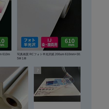
 610m
写真画質 RCフォト半光沢紙 200um 610mm×30.
5M 1本