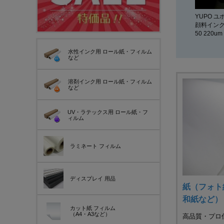
YUPO 
顔料インク
50 220um
水性インク用
ロール紙・フィルム
など
溶剤インク用
ロール紙・フィルム
など
UV・ラテックス用
ロール紙・フ
ィルム
ラミネート
フィルム
ディスプレイ
用品
紙（フォト
和紙など）
カット紙
フィルム
（A4・A3など）
高品質・プロ