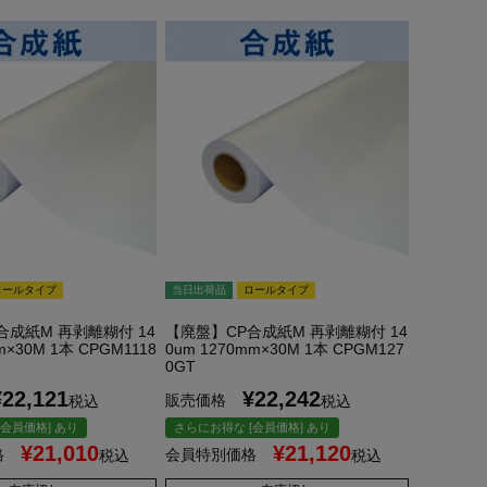
ロールタイプ
当日出荷品
ロールタイプ
合成紙M 再剥離糊付 14
【廃盤】CP合成紙M 再剥離糊付 14
m×30M 1本 CPGM1118
0um 1270mm×30M 1本 CPGM127
0GT
¥
22,121
¥
22,242
販売価格
税込
税込
会員価格] あり
さらにお得な [会員価格] あり
¥
21,010
¥
21,120
格
会員特別価格
税込
税込