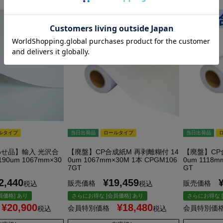
ルタイプ
当日出荷品
ロールタイプ
当日出荷品
せ品】輸入 光沢合
【廃盤】CP合成紙M 再剥離糊付 14
【廃盤】CP
0um 1067mm×30
0um 1067mm×30M 1本 CPGM106
0um 1118m
7GT
GT
2,440
¥
19,459
販売価格
販売価格
税込
税込
員価格] あり
さらにお得な [会員価格] あり
さらにお得な [
¥
20,900
¥
18,480
会員特別価格
会員特別価
税込
税込