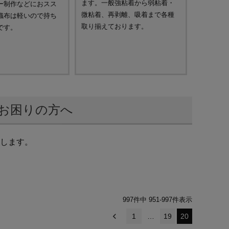
ます。一般強粘着から弱粘着・
ー制作などにおスス
微粘着、再剥離、吸着まで各種
織布は軽いので持ち
取り揃えております。
です。
お困りの方へ
します。
997
件中
951
-
997
件表示
1
…
19
20