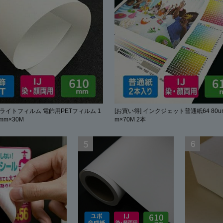
クライトフィルム 電飾用PETフィルム 1
[お買い得] インクジェット普通紙64 80um
0mm×30M
m×70M 2本