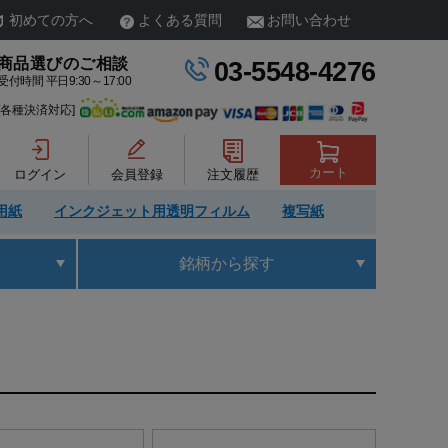
初めての方へ
よくある質問
お問い合わせ
商品選びのご相談
03-5548-4276
受付時間 平日9:30～17:00
[各種決済対応]
カート
ログイン
会員登録
注文履歴
用紙
インクジェット用透明フィルム
複写紙
銘柄
から探す