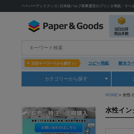
ペーパーアンドグッズ | 日本紙パルプ商事運営のプリンタ用紙・ラベ
検索
コピー用紙
耐水ラベ
注目キーワードから探す >>
カテゴリー
から探す
HOME
水性
水性イン