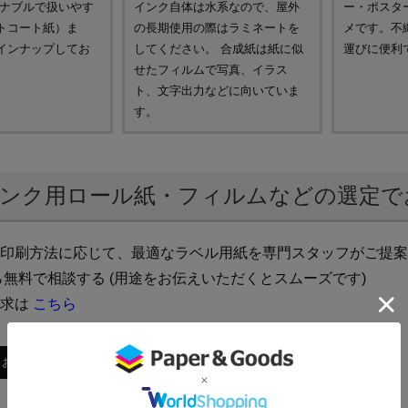
ズナブルで扱いやす
インク自体は水系なので、屋外
ー・ポスタ
トコート紙）ま
の長期使用の際はラミネートを
メです。不
インナップしてお
してください。 合成紙は紙に似
運びに便利
せたフィルムで写真、イラス
ト、文字出力などに向いていま
す。
ンク用ロール紙・フィルムなどの選定で
印刷方法に応じて、最適なラベル用紙を専門スタッフがご提案
無料で相談する (用途をお伝えいただくとスムーズです)
請求は
こちら
おすすめ順
新着順
価格が安い順
価格が高い順