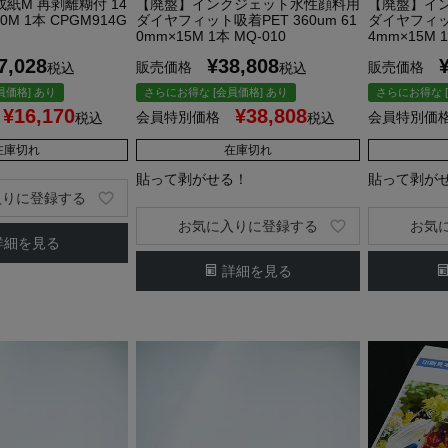
紙M 再剥離糊付 14
【廃盤】インクジェット水性顔料用
【廃盤】イ
30M 1本 CPGM914G
ダイヤフィット吸着PET 360um 61
ダイヤフィット
0mm×15M 1本 MQ-010
4mm×15M 1
7,028
¥
38,808
販売価格
販売価格
税込
税込
員価格] あり
さらにお得な [会員価格] あり
さらにお得な [
¥
16,170
¥
38,808
会員特別価格
会員特別価
税込
税込
在庫切れ
在庫切れ
貼って剥がせる！
貼って剥が
入りに登録する
お気に入りに登録する
お気
詳細を見る
詳細を見る