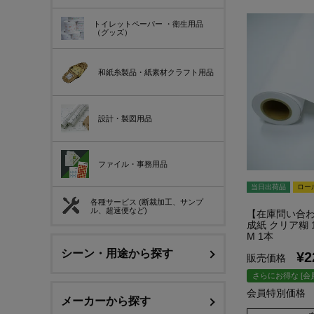
トイレットペーパー
・衛生用品
（グッズ）
和紙糸製品・紙素材クラフト用品
設計・製図用品
ファイル・事務用品
当日出荷品
ロー
各種サービス (断裁加工、サンプ
ル、超速便など)
【在庫問い合わ
成紙 クリア糊 19
M 1本
シーン・用途から探す
¥
2
販売価格
さらにお得な [会
会員特別価格
メーカーから探す