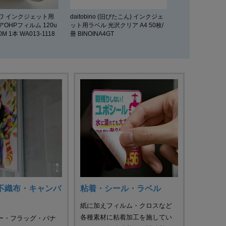
ワ インクジェット用
daitobino (旧ぴたこん) インクジェ
OHPフィルム 120u
ット用ラベル 光沢クリア A4 50枚/
0M 1本 WA013-1118
冊 BINOINA4GT
不織布・キャンバ
粘着・シール・ラベル
紙に加えフィルム・クロスなど
各種素材に粘着加工を施してい
ー・フラッグ・バナ