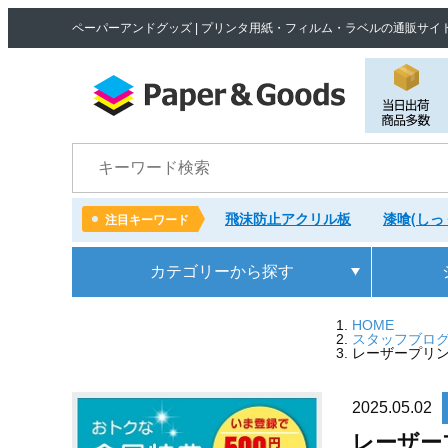
ペーパーアンドグッズ | プリンタ用紙・フィルム・ラベルの通販サイ
検索
飛沫防止アクリル板
漆喰(しっ
注目キーワード
カテゴリー
から探す
HOME
スタッフブロ
レーザープリンタ
2025.05.02
レーザープ