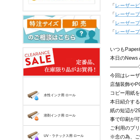
「
レーザーピーチ
「
レーザープリ
「
レーザープ
「
レーザープ
いつもPape
本日のNews 
—————–
今回はレーザ
店舗装飾やP
コピー用紙を
水性インク用
ロール
本日紹介する
紙の短辺が2
溶剤インク用
ロール
事で印刷が可
ご利用のプリ
UV・ラテックス用
ロール
※念の為、ご