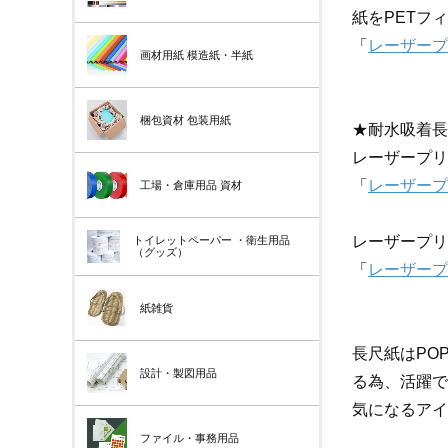
紙をPETフ
「
レーザープリ
画材用紙
模造紙・半紙
梱包資材
包装用紙
★耐水吸着長
レーザープリン
「
レーザープ
工場・倉庫用品
資材
レーザープリン
トイレットペーパー
・衛生用品
（グッズ）
「
レーザープ
紙雑貨
長尺紙はPO
設計・製図用品
る為、活躍で
気になるアイ
ファイル・事務用品