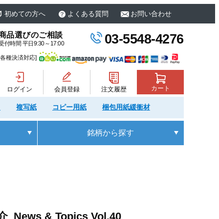
初めての方へ
よくある質問
お問い合わせ
商品選びのご相談
03-5548-4276
受付時間 平日9:30～17:00
[各種決済対応]
カート
ログイン
会員登録
注文履歴
)
複写紙
コピー用紙
梱包用紙緩衝材
銘柄
から探す
& Topics Vol.40