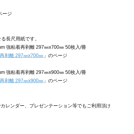
ページ
せる長尺用紙です。
強粘着再剥離 297㎜x700㎜ 50枚入/冊
離 297㎜x700㎜
」のページ
強粘着再剥離 297㎜x900㎜ 50枚入/冊
離 297㎜x900㎜
」のページ
やカレンダー、プレゼンテーション等でもご利用頂け