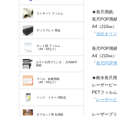
★長尺用紙:
ラミネート
フィルム
長尺POP用紙 
A4（210
ディスプレイ
用品
「
当社オリジナ
カット紙
フィルム
長尺POP用紙 
（A4・A3など）
A4（210
カラー大判プリンタ・
大判MFP
「
長尺POP用
用紙
★耐水長尺用
ラベル・粘着用紙
（A4・A3など）
レーザーピーチ 
PETフィル
インク・トナー
消耗品
「
レーザーピーチ
レーザープリンタ
オフセット用
合成紙