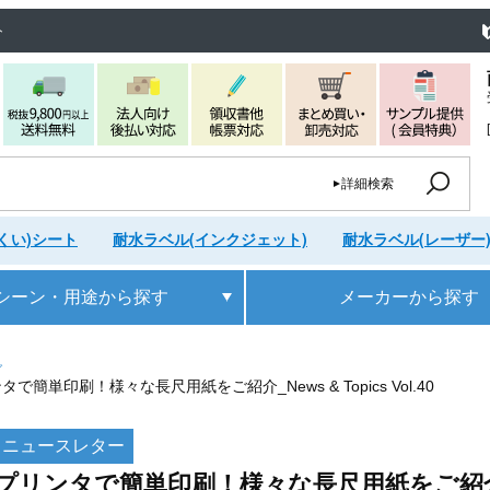
ト
詳細検索
くい)シート
耐水ラベル(インクジェット)
耐水ラベル(レーザー
シーン・用途
から探す
メーカー
から探す
グ
で簡単印刷！様々な長尺用紙をご紹介_News & Topics Vol.40
ニュースレター
リンタで簡単印刷！様々な長尺用紙をご紹介_News 