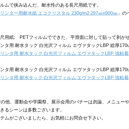
ィルムで挟み込んだ、耐水性のある長尺用紙です。
ンター用耐水紙 エコクリスタル 230g/m2 297㎜x900㎜
」の
尺用紙: PETフィルムでできた、平滑面に対して貼って剥が
タ用 耐水タック 白光沢フィルム エヴァタックLBP 総厚170um 
リンタ用 耐水タック 白光沢フィルム エヴァタックLBP 強粘着再剥
タ用 耐水タック 白光沢フィルム エヴァタックLBP 総厚170um 
リンタ用 耐水タック 白光沢フィルム エヴァタックLBP 強粘着再剥
Pの他、運動会や学園祭、展示会用のバナーは勿論、メニュー
きるシーンは多数ございます。
テムがございましたら、お気軽にお問合せ下さい。