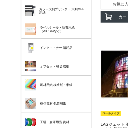
お気に
カラー大判プリンタ・
大判MFP
用紙
カー
ラベルシール・粘着用紙
（A4・A3など）
インク・トナー
消耗品
オフセット用
合成紙
画材用紙
模造紙・半紙
梱包資材
包装用紙
ロールタイプ
工場・倉庫用品
資材
LAGジェット 