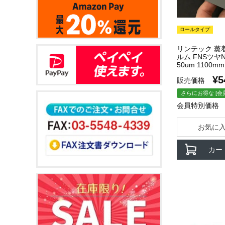
ロールタイプ
リンテック 蒸
ルム FNSツヤN5
50um 1100m
¥
5
販売価格
さらにお得な [会
会員特別価格
お気に
カー