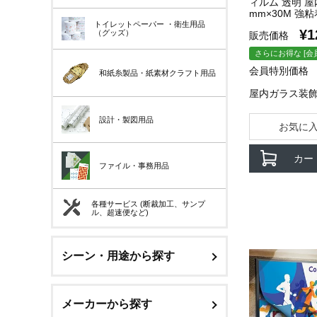
ィルム 透明 屋内
mm×30M 強粘着
トイレットペーパー
・衛生用品
¥
1
（グッズ）
販売価格
さらにお得な [会
会員特別価格
和紙糸製品・紙素材クラフト用品
屋内ガラス装飾
設計・製図用品
お気に
カー
ファイル・事務用品
各種サービス (断裁加工、サンプ
ル、超速便など)
シーン・用途から探す
メーカーから探す