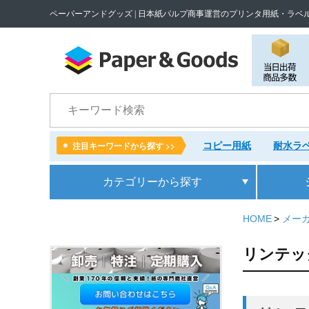
ペーパーアンドグッズ | 日本紙パルプ商事運営のプリンタ用紙・ラベ
検索
コピー用紙
耐水ラベ
注目キーワードから探す >>
カテゴリー
から探す
HOME
メー
リンテッ