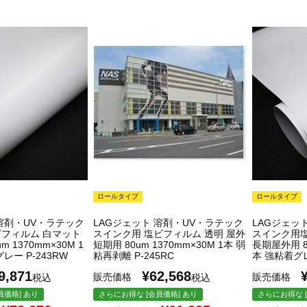
ロールタイプ
ロールタイプ
 溶剤・UV・ラテック
LAGジェット 溶剤・UV・ラテック
LAGジェッ
フィルム 白マット
スインク用 塩ビフィルム 透明 屋外
スインク用
 1370mm×30M 1
短期用 80um 1370mm×30M 1本 弱
長期屋外用 80
レー P-243RW
粘再剥離 P-245RC
本 強粘着グレ
9,871
¥
62,568
販売価格
販売価格
税込
税込
員価格] あり
さらにお得な [会員価格] あり
さらにお得な [