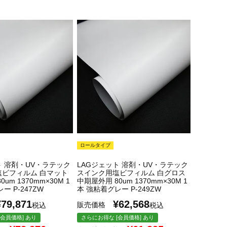
ロールタイプ
ト 溶剤・UV・ラテック
LAGジェット 溶剤・UV・ラテック
塩ビフィルム 白マット
スインク用塩ビフィルム 白グロス
um 1370mm×30M 1
中期屋外用 80um 1370mm×30M 1
ー P-247ZW
本 強粘着グレー P-249ZW
¥
79,871
¥
62,568
販売価格
税込
税込
会員価格] あり
さらにお得な [会員価格] あり