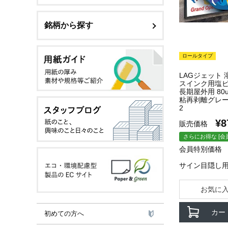
銘柄から探す
ロールタイプ
LAGジェット
スインク用塩ビ
長期屋外用 80u
粘再剥離グレー 1
2
¥
8
販売価格
さらにお得な [会
会員特別価格
サイン目隠し
お気に
カー
初めての方へ