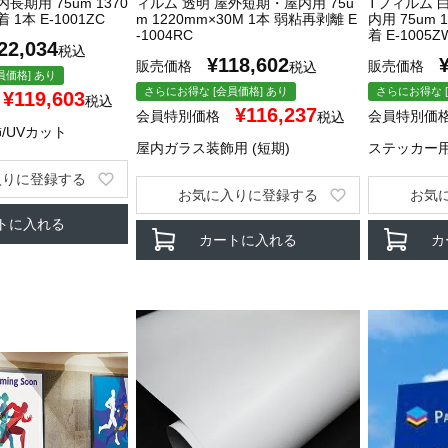
長期用 75um 1370
ィルム 透明 屋外短期・屋内用 75u
Tフィルム 
 1本 E-1001ZC
m 1220mm×30M 1本 弱粘再剥離 E
内用 75um 
-1004RC
着 E-1005Z
22,034
税込
¥
118,602
販売価格
販売価格
税込
員価格] あり
さらにお得な [会員価格] あり
さらにお得な [
¥
119,603
税込
¥
116,237
会員特別価格
会員特別価
税込
/UVカット
屋内ガラス装飾用 (短期)
ステッカー
入りに登録する
お気に入りに登録する
お気
トに入れる
カートに入れる
カ