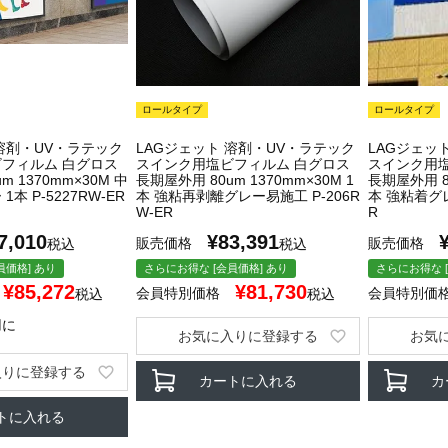
ロールタイプ
ロールタイプ
 溶剤・UV・ラテック
LAGジェット 溶剤・UV・ラテック
LAGジェッ
フィルム 白グロス
スインク用塩ビフィルム 白グロス
スインク用
m 1370mm×30M 中
長期屋外用 80um 1370mm×30M 1
長期屋外用 80
本 P-5227RW-ER
本 強粘再剥離グレー易施工 P-206R
本 強粘着グレ
W-ER
R
7,010
¥
83,391
販売価格
販売価格
税込
税込
員価格] あり
さらにお得な [会員価格] あり
さらにお得な [
¥
85,272
¥
81,730
会員特別価格
会員特別価
税込
税込
用に
お気に入りに登録する
お気
入りに登録する
カートに入れる
カ
トに入れる