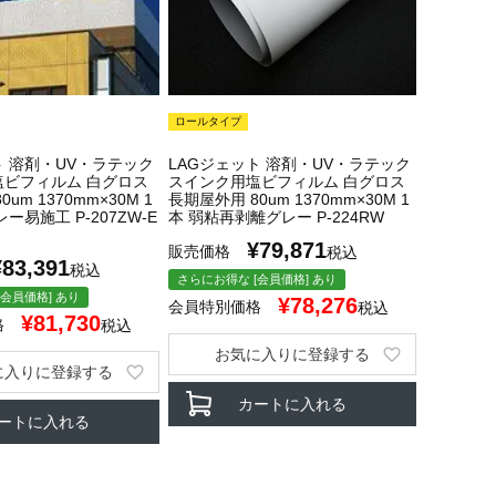
ロールタイプ
ト 溶剤・UV・ラテック
LAGジェット 溶剤・UV・ラテック
塩ビフィルム 白グロス
スインク用塩ビフィルム 白グロス
um 1370mm×30M 1
長期屋外用 80um 1370mm×30M 1
ー易施工 P-207ZW-E
本 弱粘再剥離グレー P-224RW
¥
79,871
販売価格
税込
¥
83,391
税込
さらにお得な [会員価格] あり
会員価格] あり
¥
78,276
会員特別価格
税込
¥
81,730
格
税込
お気に入りに登録する
に入りに登録する
カートに入れる
ートに入れる