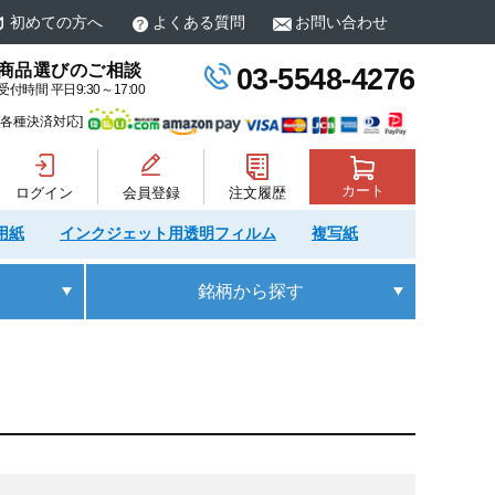
初めての方へ
よくある質問
お問い合わせ
商品選びのご相談
03-5548-4276
受付時間 平日9:30～17:00
[各種決済対応]
カート
ログイン
会員登録
注文履歴
用紙
インクジェット用透明フィルム
複写紙
銘柄
から探す