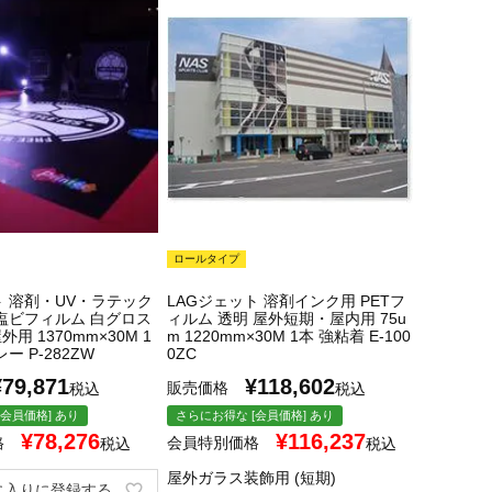
ロールタイプ
ト 溶剤・UV・ラテック
LAGジェット 溶剤インク用 PETフ
塩ビフィルム 白グロス
ィルム 透明 屋外短期・屋内用 75u
外用 1370mm×30M 1
m 1220mm×30M 1本 強粘着 E-100
ー P-282ZW
0ZC
¥
79,871
¥
118,602
販売価格
税込
税込
会員価格] あり
さらにお得な [会員価格] あり
¥
78,276
¥
116,237
格
会員特別価格
税込
税込
屋外ガラス装飾用 (短期)
に入りに登録する