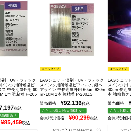
ロールタイプ
ロールタイプ
 溶剤・UV・ラテック
LAGジェット 溶剤・UV・ラテック
LAGジェッ
剤インク用耐候塩ビ
スインク用耐候塩ビフィルム 銀ヘ
スインク用 
ス 中長期屋外用 60
アライン 中長期屋外用 60um 920m
80um 長期屋
0M 1本 強粘着 P-286
m×10M 1本 強粘着 P-288ZS
本 強粘着グレ
¥
92,136
販売価格
販売価格
税込
7,197
税込
さらにお得な [会員価格] あり
さらにお得な [
員価格] あり
¥
90,299
会員特別価格
会員特別価
税込
¥
85,459
税込
お気に入りに登録する
お気