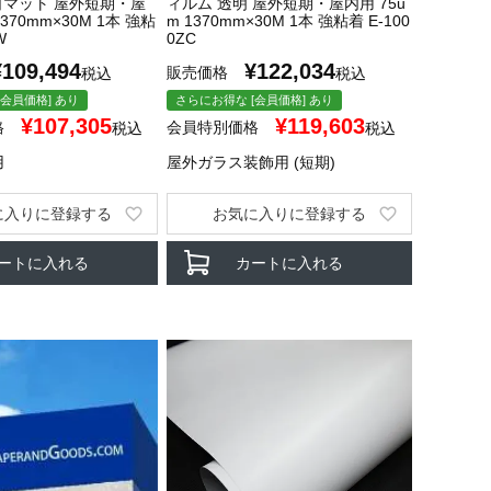
白マット 屋外短期・屋
ィルム 透明 屋外短期・屋内用 75u
1370mm×30M 1本 強粘
m 1370mm×30M 1本 強粘着 E-100
W
0ZC
¥
109,494
¥
122,034
販売価格
税込
税込
会員価格] あり
さらにお得な [会員価格] あり
¥
107,305
¥
119,603
格
会員特別価格
税込
税込
用
屋外ガラス装飾用 (短期)
に入りに登録する
お気に入りに登録する
ートに入れる
カートに入れる