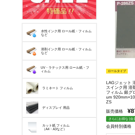
水性インク用
ロール紙・フィルム
など
溶剤インク用
ロール紙・フィルム
など
UV・ラテックス用
ロール紙・フ
ィルム
ロールタイプ
LAGジェット
スインク用 溶
ラミネート
フィルム
フィルム 銀グロ
um 920mm×1
ZS
ディスプレイ
用品
¥
8
販売価格
さらにお得な [会
カット紙
フィルム
会員特別価格
（A4・A3など）