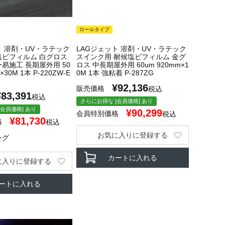
ロールタイプ
ト 溶剤・UV・ラテック
LAGジェット 溶剤・UV・ラテック
塩ビフィルム 白グロス
スインク用 耐候塩ビフィルム 金グ
易施工 長期屋外用 50
ロス 中長期屋外用 60um 920mm×1
×30M 1本 P-220ZW-E
0M 1本 強粘着 P-287ZG
¥
92,136
販売価格
税込
¥
83,391
税込
さらにお得な [会員価格] あり
会員価格] あり
¥
90,299
会員特別価格
税込
¥
81,730
格
税込
お気に入りに登録する
ング
カートに入れる
に入りに登録する
ートに入れる