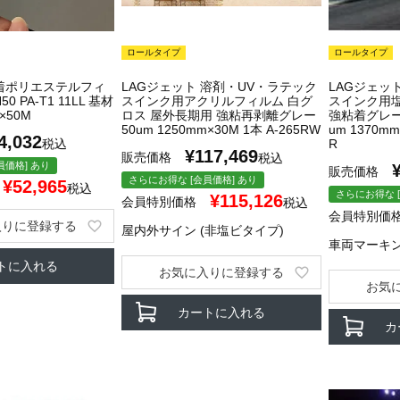
ロールタイプ
ロールタイプ
着ポリエステルフィ
LAGジェット 溶剤・UV・ラテック
LAGジェッ
0 PA-T1 11LL 基材
スインク用アクリルフィルム 白グ
スインク用
m×50M
ロス 屋外長期用 強粘再剥離グレー
強粘着グレー
50um 1250mm×30M 1本 A-265RW
um 1370mm
4,032
税込
R
¥
117,469
販売価格
税込
員価格] あり
販売価格
さらにお得な [会員価格] あり
¥
52,965
税込
さらにお得な [
¥
115,126
会員特別価格
税込
会員特別価
入りに登録する
屋内外サイン (非塩ビタイプ)
車両マーキ
トに入れる
お気に入りに登録する
お気
カートに入れる
カ