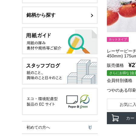
銘柄から探す
カットタイプ
レーザーピーチグ
450mm) 175u
¥
2
販売価格
さらにお得な [会
会員特別価格
つやのある印
お気に
カー
初めての方へ