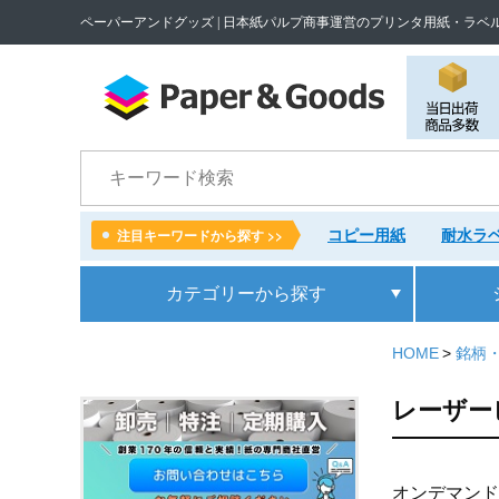
ペーパーアンドグッズ | 日本紙パルプ商事運営のプリンタ用紙・ラベ
検索
コピー用紙
耐水ラベ
注目キーワードから探す >>
カテゴリー
から探す
HOME
銘柄
レーザー
オンデマンド