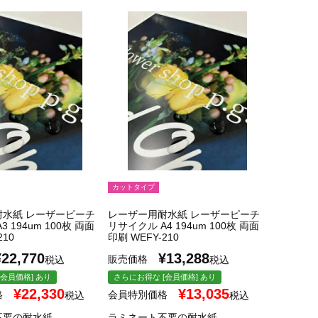
カットタイプ
耐水紙 レーザーピーチ
レーザー用耐水紙 レーザーピーチ
 194um 100枚 両面
リサイクル A4 194um 100枚 両面
210
印刷 WEFY-210
¥
22,770
¥
13,288
販売価格
税込
税込
会員価格] あり
さらにお得な [会員価格] あり
¥
22,330
¥
13,035
格
会員特別価格
税込
税込
不要の耐水紙
ラミネート不要の耐水紙