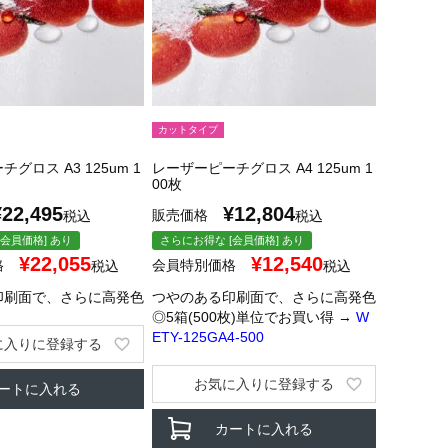
カットタイプ
グロス A3 125um 1
レーザーピーチグロス A4 125um 1
00枚
¥
22,495
¥
12,804
販売価格
税込
税込
会員価格] あり
さらにお得な [会員価格] あり
¥
22,055
¥
12,540
格
会員特別価格
税込
税込
印刷面で、さらに高発色
つやのある印刷面で、さらに高発色
◎5箱(500枚)単位でお買い得 →
W
ETY-125GA4-500
に入りに登録する
お気に入りに登録する
ートに入れる
カートに入れる