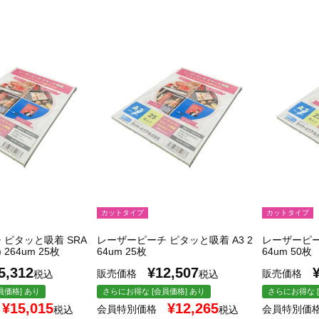
カットタイプ
カットタイプ
 ピタッと吸着 SRA
レーザーピーチ ピタッと吸着 A3 2
レーザーピー
) 264um 25枚
64um 25枚
64um 50枚
5,312
¥
12,507
販売価格
販売価格
税込
税込
員価格] あり
さらにお得な [会員価格] あり
さらにお得な [
¥
15,015
¥
12,265
会員特別価格
会員特別価
税込
税込