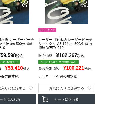
カットタイプ
耐水紙 レーザーピーチ
レーザー用耐水紙 レーザーピーチ
 194um 500枚 両面
リサイクル A3 194um 500枚 両面
210
印刷 WEFY-210
¥
59,598
¥
102,267
販売価格
税込
税込
会員価格] あり
さらにお得な [会員価格] あり
¥
58,410
¥
100,221
格
会員特別価格
税込
税込
不要の耐水紙
ラミネート不要の耐水紙
に入りに登録する
お気に入りに登録する
ートに入れる
カートに入れる