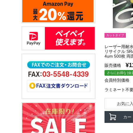
カットタイプ
レーザー用耐水
リサイクル SRA3
4um 500枚 両
¥
1
販売価格
さらにお得な [会
会員特別価格
ラミネート不
お気に
カー