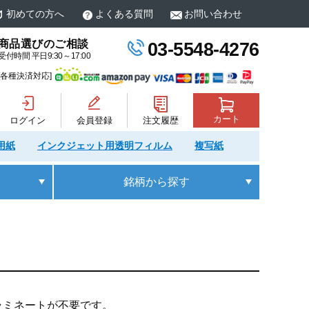
初めての方へ
よくある質問
お問い合わせ
商品選びのご相談
03-5548-4276
受付時間 平日9:30～17:00
[各種決済対応]
カート
ログイン
会員登録
注文履歴
用紙
インクジェット用透明フィルム
複写紙
銘柄
から探す
ラミネートが不要です。