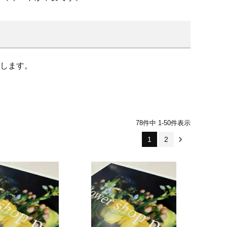
します。
78
件中
1
-
50
件表示
1
2