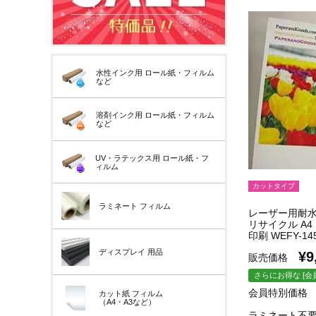
水性インク用
ロール紙・フィルム
など
溶剤インク用
ロール紙・フィルム
など
UV・ラテックス用
ロール紙・フ
ィルム
カットタイプ
ラミネート
フィルム
レーザー用耐水
リサイクル A4 
印刷 WEFY-14
ディスプレイ
用品
¥
9
販売価格
さらにお得な [会
会員特別価格
カット紙
フィルム
（A4・A3など）
ラミネート不