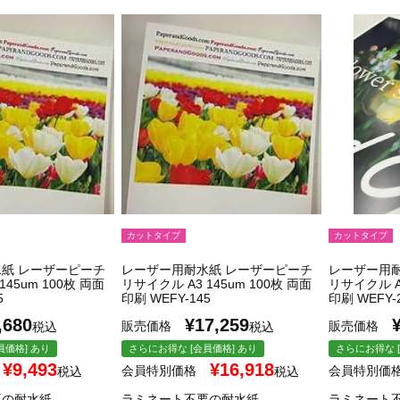
カットタイプ
カットタイプ
紙 レーザーピーチ
レーザー用耐水紙 レーザーピーチ
レーザー用
145um 100枚 両面
リサイクル A3 145um 100枚 両面
リサイクル A3
5
印刷 WEFY-145
印刷 WEFY-
,680
¥
17,259
販売価格
販売価格
税込
税込
員価格] あり
さらにお得な [会員価格] あり
さらにお得な [
¥
9,493
¥
16,918
会員特別価格
会員特別価
税込
税込
要の耐水紙
ラミネート不要の耐水紙
ラミネート