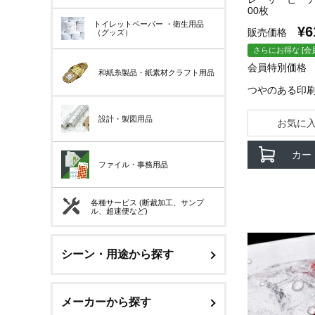
00枚
トイレットペーパー
・衛生用品
¥
6
販売価格
（グッズ）
さらにお得な [会
会員特別価格
和紙糸製品・紙素材クラフト用品
つやのある印
設計・製図用品
お気に
カー
ファイル・事務用品
各種サービス (断裁加工、サンプ
ル、超速便など)
シーン・用途から探す
メーカーから探す