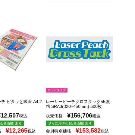
カットタイプ
チ ピタッと吸着 A4 2
レーザーピーチグロスタック55強
粘 SRA3(320×450mm) 500枚
¥
12,507
¥
156,706
販売価格
税込
税込
会員価格] あり
さらにお得な [会員価格] あり
¥
12,265
¥
153,582
格
会員特別価格
税込
税込