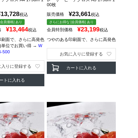
00枚
¥
13,728
¥
23,661
販売価格
税込
税込
会員価格] あり
さらにお得な [会員価格] あり
¥
13,464
¥
23,199
格
会員特別価格
税込
税込
印刷面で、さらに高発色
つやのある印刷面で、さらに高発色
枚)単位でお買い得 →
W
-500
お気に入りに登録する
に入りに登録する
カートに入れる
ートに入れる