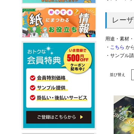
レーザ
用途・素材・
・
こちら
から
・サンプル
並び替え