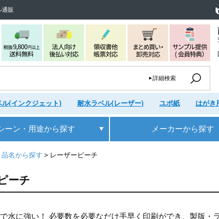
ル通販
詳細検索
ル(インクジェット)
耐水ラベル(レーザー)
ユポ紙
はがき
シーン・用途
から探す
メーカー
から探す
・品名から探す
レーザーピーチ
ピーチ
で水に強い！ 必要数を必要なだけ手早く印刷ができ、製版・