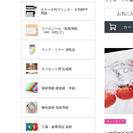
カラー大判プリンタ・
大判MFP
お気に
用紙
カー
ラベルシール・粘着用紙
（A4・A3など）
インク・トナー
消耗品
オフセット用
合成紙
画材用紙
模造紙・半紙
梱包資材
包装用紙
カットタイプ
工場・倉庫用品
資材
レーザーピーチグロ