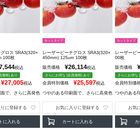
カットタイプ
カットタイプ
ロス SRA3(320×
レーザーピーチグロス SRA3(320×
レーザーピーチ
m 100枚
450mm) 125um 100枚
00枚
7,544
¥
26,114
販売価格
販売価格
税込
税込
員価格] あり
さらにお得な [会員価格] あり
さらにお得な [
¥
27,005
¥
25,597
会員特別価格
会員特別価
税込
税込
刷面で、さらに高発色
つやのある印刷面で、さらに高発色
つやのある
入りに登録する
お気に入りに登録する
お気
トに入れる
カートに入れる
カ