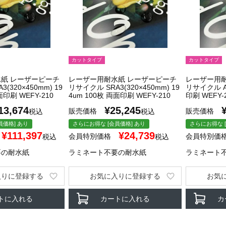
カットタイプ
カットタイプ
紙 レーザーピーチ
レーザー用耐水紙 レーザーピーチ
レーザー用
(320×450mm) 19
リサイクル SRA3(320×450mm) 19
リサイクル A4
面印刷 WEFY-210
4um 100枚 両面印刷 WEFY-210
印刷 WEFY-
13,674
¥
25,245
販売価格
販売価格
税込
税込
員価格] あり
さらにお得な [会員価格] あり
さらにお得な [
¥
111,397
¥
24,739
会員特別価格
会員特別価
税込
税込
要の耐水紙
ラミネート不要の耐水紙
ラミネート
入りに登録する
お気に入りに登録する
お気
トに入れる
カートに入れる
カ