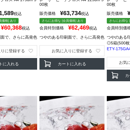
00枚
00枚
1,589
¥
63,734
販売価格
販売価格
税込
税込
員価格] あり
さらにお得な [会員価格] あり
さらにお得な [
¥
60,368
¥
62,469
会員特別価格
会員特別価
税込
税込
刷面で、さらに高発色
つやのある印刷面で、さらに高発色
つやのある
◎5箱(500
ETY-175GA4
入りに登録する
お気に入りに登録する
お気
トに入れる
カートに入れる
カ