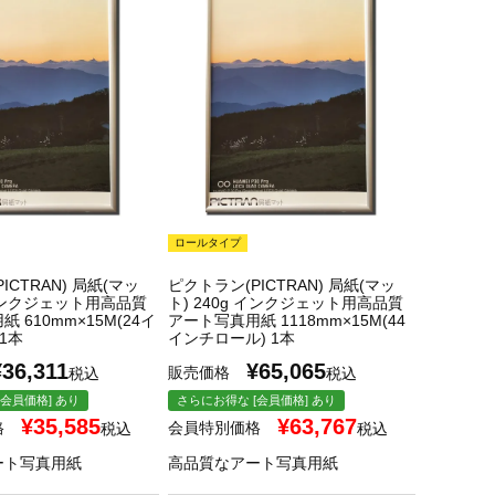
ロールタイプ
ICTRAN) 局紙(マッ
ピクトラン(PICTRAN) 局紙(マッ
 インクジェット用高品質
ト) 240g インクジェット用高品質
 610mm×15M(24イ
アート写真用紙 1118mm×15M(44
1本
インチロール) 1本
¥
36,311
¥
65,065
販売価格
税込
税込
会員価格] あり
さらにお得な [会員価格] あり
¥
35,585
¥
63,767
格
会員特別価格
税込
税込
ート写真用紙
高品質なアート写真用紙