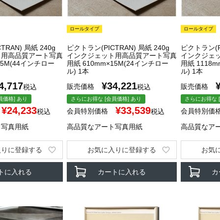
ロールタイプ
ロールタイプ
RAN) 局紙 240g
ピクトラン(PICTRAN) 局紙 240g
ピクトラン(PI
ト用高品質アート写真
インクジェット用高品質アート写真
インクジェ
15M(44インチロー
用紙 610mm×15M(24インチロー
用紙 1118
ル) 1本
ル) 1本
4,717
¥
34,221
販売価格
販売価格
税込
税込
員価格] あり
さらにお得な [会員価格] あり
さらにお得な [
¥
24,233
¥
33,539
会員特別価格
会員特別価
税込
税込
ト写真用紙
高品質なアート写真用紙
高品質なア
入りに登録する
お気に入りに登録する
お気
トに入れる
カートに入れる
カ