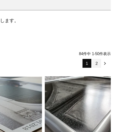
します。
84
件中
1
-
50
件表示
1
2