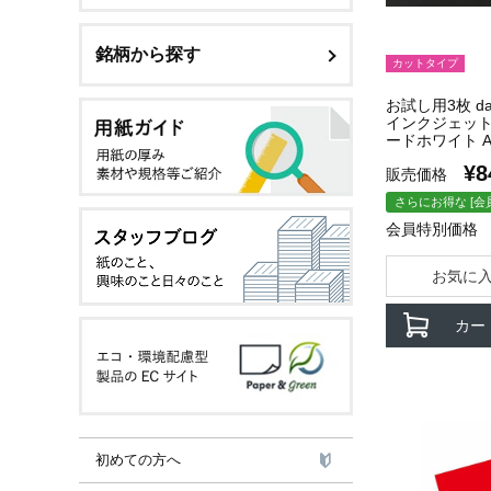
銘柄から探す
カットタイプ
お試し用3枚 dai
インクジェット
ードホワイト A4
¥
8
販売価格
さらにお得な [会
会員特別価格
お気に
カー
初めての方へ