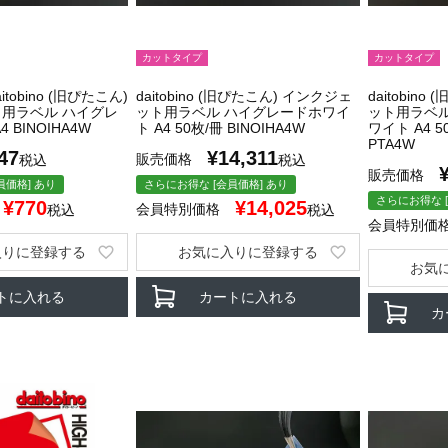
カットタイプ
カットタイプ
tobino (旧ぴたこん)
daitobino (旧ぴたこん) インクジェ
daitobin
用ラベル ハイグレ
ット用ラベル ハイグレードホワイ
ット用ラベ
 BINOIHA4W
ト A4 50枚/冊 BINOIHA4W
ワイト A4 5
PTA4W
47
¥
14,311
販売価格
税込
税込
販売価格
員価格] あり
さらにお得な [会員価格] あり
さらにお得な [
¥
770
¥
14,025
会員特別価格
税込
税込
会員特別価
入りに登録する
お気に入りに登録する
お気
トに入れる
カートに入れる
カ