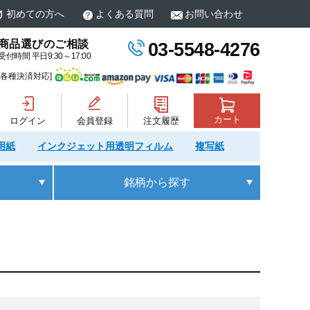
初めての方へ
よくある質問
お問い合わせ
商品選びのご相談
03-5548-4276
受付時間 平日9:30～17:00
[各種決済対応]
カート
ログイン
会員登録
注文履歴
用紙
インクジェット用透明フィルム
複写紙
銘柄
から探す