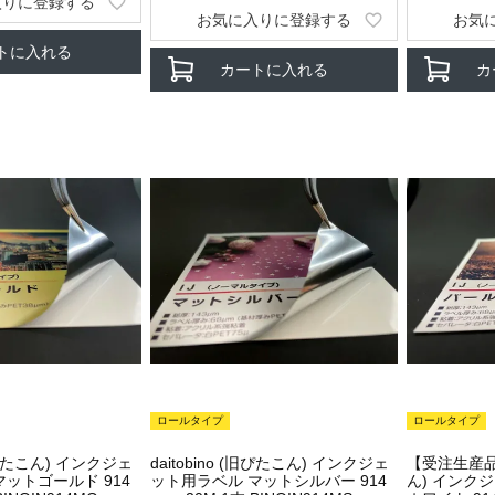
入りに登録する
お気に入りに登録する
お気
トに入れる
カートに入れる
カ
ロールタイプ
ロールタイプ
(旧ぴたこん) インクジェ
daitobino (旧ぴたこん) インクジェ
【受注生産品】
ットゴールド 914
ット用ラベル マットシルバー 914
ん) インク