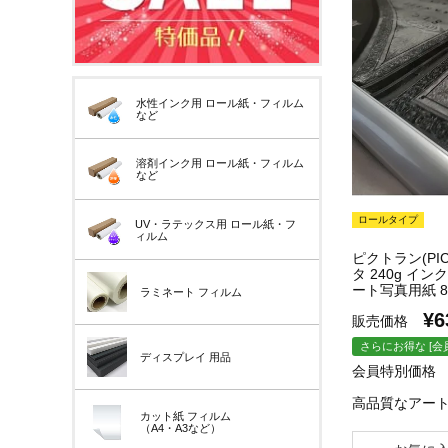
水性インク用
ロール紙・フィルム
など
溶剤インク用
ロール紙・フィルム
など
ロールタイプ
UV・ラテックス用
ロール紙・フ
ィルム
ピクトラン(PI
タ 240g イ
ート写真用紙 85
ラミネート
フィルム
¥
6
販売価格
さらにお得な [会
ディスプレイ
用品
会員特別価格
高品質なアー
カット紙
フィルム
（A4・A3など）