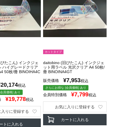
カットタイプ
o (旧ぴたこん) インクジェ
daitobino (旧ぴたこん) インクジェ
ル ハイグレードクリア
ット用ラベル 光沢クリア A4 50枚/
 50枚/冊 BINOIHA4C
冊 BINOINA4GT
¥
7,953
販売価格
税込
¥
20,174
税込
さらにお得な [会員価格] あり
会員価格] あり
¥
7,799
会員特別価格
税込
¥
19,778
格
税込
お気に入りに登録する
に入りに登録する
カートに入れる
ートに入れる