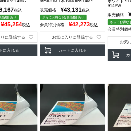
BINOIN914MG
mm×20M 1本 BINOIN914MS
ホワイト 914
914PW
6,167
¥
43,131
販売価格
税込
税込
販売価格
員価格] あり
さらにお得な [会員価格] あり
さらにお得な [
¥
45,254
¥
42,273
会員特別価格
税込
税込
会員特別価
入りに登録する
お気に入りに登録する
お気
トに入れる
カートに入れる
カ