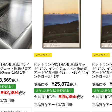
ロールタイプ
ロールタイプ
CTRAN) 局紙バライ
ピクトラン(PICTRAN) 局紙(マッ
ピクトラン(P
ンクジェット用高品質ア
ト) 240g インクジェット用高品質
ト) 240g
0mm×15M 1本
アート写真用紙 432mm×15M(44イ
アート写真用紙
ンチロール) 1本
ンチロール) 
3,569
税込
¥
25,872
販売価格
販売価格
税込
員価格] あり
さらにお得な [会員価格] あり
さらにお得な [
¥
62,304
税込
¥
25,355
会員特別価格
会員特別価
税込
ト写真用紙
高品質なアート写真用紙
高品質なア