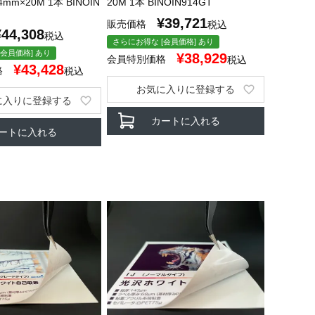
mm×20M 1本 BINOIN
20M 1本 BINOIN914GT
¥
39,721
販売価格
税込
¥
44,308
税込
さらにお得な [会員価格] あり
会員価格] あり
¥
38,929
会員特別価格
税込
¥
43,428
格
税込
お気に入りに登録する
に入りに登録する
カートに入れる
ートに入れる