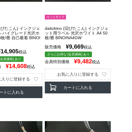
カットタイプ
o (旧ぴたこん) インクジェ
daitobino (旧ぴたこん) インクジェ
ル ハイグレード光沢ホ
ット用ラベル 光沢ホワイト A4 50
0枚/冊 自己吸着 BINOI
枚/冊 BINOINA4GW
¥
9,669
販売価格
税込
¥
14,905
税込
さらにお得な [会員価格] あり
会員価格] あり
¥
9,482
会員特別価格
税込
¥
14,608
格
税込
お気に入りに登録する
に入りに登録する
カートに入れる
ートに入れる