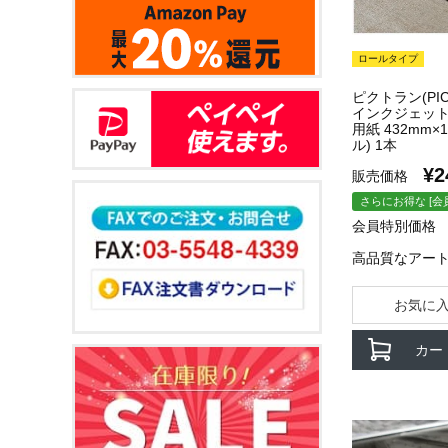
ロールタイプ
ピクトラン(PICT
インクジェッ
用紙 432mm×
ル) 1本
¥
2
販売価格
さらにお得な [会
会員特別価格
高品質なアー
お気に
カー