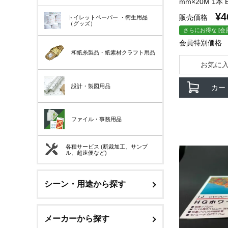
mm×20M 1本 
¥
4
販売価格
トイレットペーパー
・衛生用品
（グッズ）
さらにお得な [会
会員特別価格
和紙糸製品・紙素材クラフト用品
お気に
設計・製図用品
カー
ファイル・事務用品
各種サービス (断裁加工、サンプ
ル、超速便など)
シーン・用途から探す
メーカーから探す