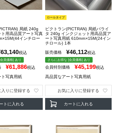
ロールタイプ
CTRAN) 局紙 240g
ピクトラン(PICTRAN) 局紙バライ
ット用高品質アート写真
タ 240g インクジェット用高品質ア
mm×15M(44インチロー
ート写真用紙 610mm×15M(24イン
チロール) 1本
¥
63,140
¥
46,112
販売価格
税込
税込
会員価格] あり
さらにお得な [会員価格] あり
¥
61,886
¥
45,199
格
会員特別価格
税込
税込
ート写真用紙
高品質なアート写真用紙
に入りに登録する
お気に入りに登録する
ートに入れる
カートに入れる