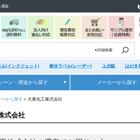
ル通販
詳細検索
ル(インクジェット)
耐水ラベル(レーザー)
ユポ紙
はがき
シーン・用途
から探す
メーカー
から探す
カーから探す
大東化工株式会社
株式会社