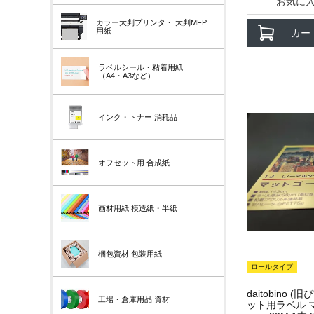
お気に
カラー大判プリンタ・
大判MFP
用紙
カー
ラベルシール・粘着用紙
（A4・A3など）
インク・トナー
消耗品
オフセット用
合成紙
画材用紙
模造紙・半紙
梱包資材
包装用紙
ロールタイプ
daitobino 
工場・倉庫用品
資材
ット用ラベル マ