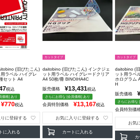
カットタイプ
カットタイプ
tobino (旧ぴたこん)
daitobino (旧ぴたこん) インクジェ
daitobin
用ラベル ハイグレ
ット用ラベル ハイグレードクリア
ット用ラベ
種セット A4
A4 50枚/冊 BINOIHA4C
ホログラム A4
H
47
¥
13,431
販売価格
税込
税込
販売価格
員価格] あり
さらにお得な [会員価格] あり
さらにお得な [
¥
770
¥
13,167
会員特別価格
税込
税込
会員特別価
入りに登録する
お気に入りに登録する
お気
トに入れる
カートに入れる
カ