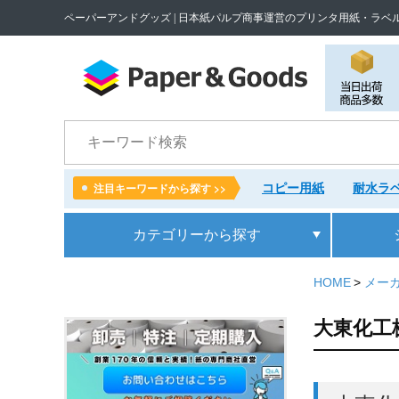
ペーパーアンドグッズ | 日本紙パルプ商事運営のプリンタ用紙・ラベ
検索
コピー用紙
耐水ラベ
注目キーワードから探す >>
カテゴリー
から探す
HOME
メー
大東化工