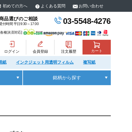
初めての方へ
よくある質問
お問い合わせ
商品選びのご相談
03-5548-4276
受付時間 平日9:30～17:00
[各種決済対応]
カート
ログイン
会員登録
注文履歴
用紙
インクジェット用透明フィルム
複写紙
銘柄
から探す