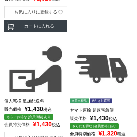
お気に入りに登録する
カートに入れる
個人宅様 追加配送料
当日出荷品
代引き対応可
¥
1,430
販売価格
税込
ヤマト運輸 超速宅急便
¥
1,430
さらにお得な [会員価格] あり
販売価格
税込
¥
1,430
会員特別価格
税込
さらにお得な [会員価格] あり
¥
1,320
会員特別価格
税込