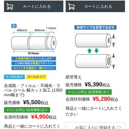
カートに入れる
カートに入れる
紙管替え
法人限定販売
ロールタイプ
¥
5,390
販売価格
税込
合成紙・フィルム・不織布・ラ
ベル ロール 幅カット加工 (1350
さらにお得な [会員価格] あり
mm幅まで)
¥
5,280
会員特別価格
税込
¥
5,500
販売価格
税込
商品と一緒にカートに入れてく
さらにお得な [会員価格] あり
ださい
¥
4,950
会員特別価格
税込
商品と一緒にカートに入れてく
お気に入りに登録する