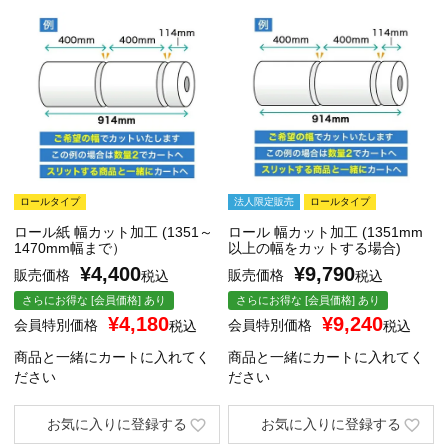
ロールタイプ
法人限定販売
ロールタイプ
ロール紙 幅カット加工 (1351～
ロール 幅カット加工 (1351mm
1470mm幅まで）
以上の幅をカットする場合)
¥
4,400
¥
9,790
販売価格
販売価格
税込
税込
さらにお得な [会員価格] あり
さらにお得な [会員価格] あり
¥
4,180
¥
9,240
会員特別価格
会員特別価格
税込
税込
商品と一緒にカートに入れてく
商品と一緒にカートに入れてく
ださい
ださい
お気に入りに登録する
お気に入りに登録する