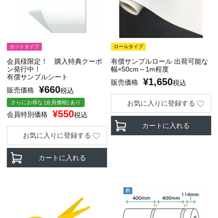
カットタイプ
ロールタイプ
会員様限定！ 購入特典クーポ
有償サンプルロール 出荷可能な
ン発行中！
幅×50cm～1m程度
有償サンプルシート
¥
1,650
販売価格
税込
¥
660
販売価格
税込
さらにお得な [会員価格] あり
お気に入りに登録する
¥
550
会員特別価格
税込
カートに入れる
お気に入りに登録する
カートに入れる