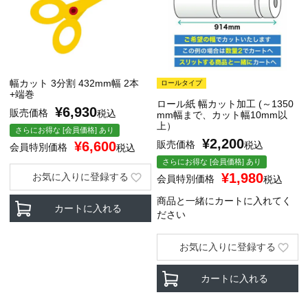
幅カット 3分割 432mm幅 2本
ロールタイプ
+端巻
ロール紙 幅カット加工 (～1350
¥
6,930
販売価格
税込
mm幅まで、カット幅10mm以
上）
さらにお得な [会員価格] あり
¥
2,200
¥
6,600
販売価格
税込
会員特別価格
税込
さらにお得な [会員価格] あり
¥
1,980
お気に入りに登録する
会員特別価格
税込
商品と一緒にカートに入れてく
カートに入れる
ださい
お気に入りに登録する
カートに入れる