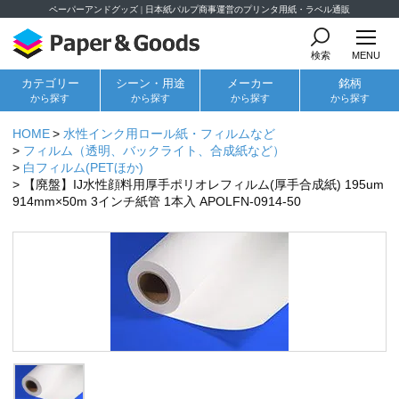
ペーパーアンドグッズ | 日本紙パルプ商事運営のプリンタ用紙・ラベル通販
検索
MENU
カテゴリー
シーン・用途
メーカー
銘柄
から探す
から探す
から探す
から探す
HOME
水性インク用ロール紙・フィルムなど
フィルム（透明、バックライト、合成紙など）
白フィルム(PETほか)
【廃盤】IJ水性顔料用厚手ポリオレフィルム(厚手合成紙) 195um
914mm×50m 3インチ紙管 1本入 APOLFN-0914-50