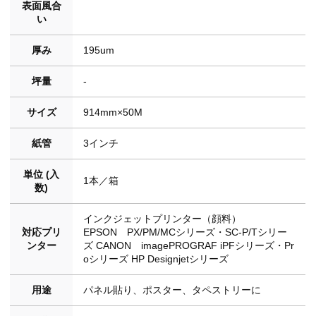
表面風合
い
厚み
195um
坪量
-
サイズ
914mm×50M
紙管
3インチ
単位 (入
1本／箱
数)
インクジェットプリンター（顔料）
対応プリ
EPSON PX/PM/MCシリーズ・SC-P/Tシリー
ンター
ズ CANON imagePROGRAF iPFシリーズ・Pr
oシリーズ HP Designjetシリーズ
用途
パネル貼り、ポスター、タペストリーに