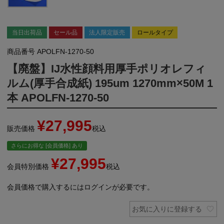
当日出荷品
セール品
法人限定販売
ロールタイプ
商品番号
APOLFN-1270-50
【廃盤】IJ水性顔料用厚手ポリオレフィ
ルム(厚手合成紙) 195um 1270mm×50M 1
本 APOLFN-1270-50
¥
27,995
販売価格
税込
さらにお得な [会員価格] あり
¥
27,995
会員特別価格
税込
会員価格で購入するにはログインが必要です。
お気に入りに登録する