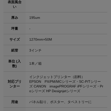
表面風合
い
厚み
195um
坪量
-
サイズ
1270mm×50M
紙管
3インチ
単位 (入
1本／箱
数)
インクジェットプリンター（顔料）
対応プリ
EPSON PX/PM/MCシリーズ・SC-P/Tシリー
ンター
ズ CANON imagePROGRAF iPFシリーズ・Pr
oシリーズ HP Designjetシリーズ
用途
パネル貼り、ポスター、タペストリーに