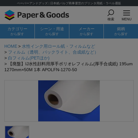
ペーパーアンドグッズ | 日本紙パルプ商事運営のプリンタ用紙・ラベル通販
検索
MENU
カテゴリー
シーン・用途
メーカー
銘柄
から探す
から探す
から探す
から探す
HOME
水性インク用ロール紙・フィルムなど
フィルム（透明、バックライト、合成紙など）
白フィルム(PETほか)
【廃盤】IJ水性顔料用厚手ポリオレフィルム(厚手合成紙) 195um
1270mm×50M 1本 APOLFN-1270-50