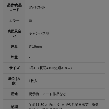
品番/商品
UV-TCN6F
コード
カラー
白
表面風合
キャンバス地
い
厚み
約19mm
坪量
-
サイズ
6号F（長辺410×短辺318㎜）
単位 (入
1枚入
数)
用途
掲示物・アート作品など
午前11:30までのご注文で翌営業日出荷 ※数
納期