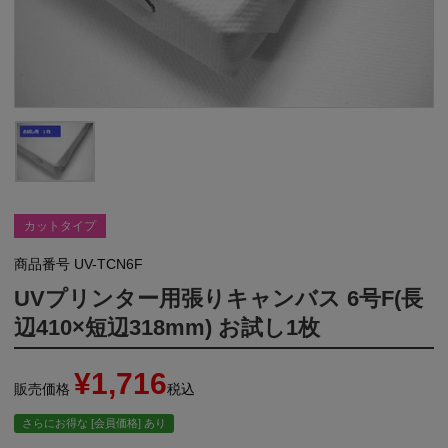
カットタイプ
商品番号
UV-TCN6F
UVプリンター用張りキャンバス 6号F(長
辺410×短辺318mm) お試し1枚
¥
1,716
販売価格
税込
さらにお得な [会員価格] あり