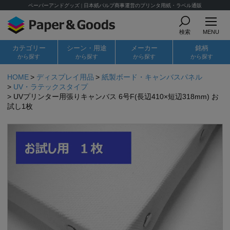
ペーパーアンドグッズ | 日本紙パルプ商事運営のプリンタ用紙・ラベル通販
検索
MENU
カテゴリー
シーン・用途
メーカー
銘柄
から探す
から探す
から探す
から探す
HOME
ディスプレイ用品
紙製ボード・キャンバスパネル
UV・ラテックスタイプ
UVプリンター用張りキャンバス 6号F(長辺410×短辺318mm) お
試し1枚