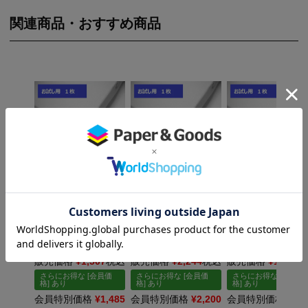
関連商品・おすすめ商品
×
×
UVプリンター用張り
UVプリンター用張り
UVプリンター用
キャンバス 0号F(長
キャンバス 10号F(長
キャンバス 3号F(
辺180×短辺140mm)
辺530×短辺455mm)
辺273×短辺220mm
お試し1枚
お試し1枚
お試し1枚
カットタイプ
カットタイプ
カットタイプ
販売価格
¥
1,507
税込
販売価格
¥
2,244
税込
販売価格
¥
1,540
さらにお得な [会員価
さらにお得な [会員価
さらにお得な [会員価
格] あり
格] あり
格] あり
会員特別価格
¥
1,485
会員特別価格
¥
2,200
会員特別価格
¥
1,5