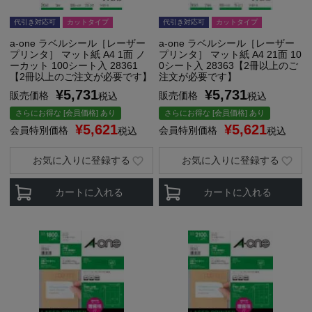
代引き対応可
カットタイプ
代引き対応可
カットタイプ
a-one ラベルシール［レーザー
a-one ラベルシール［レーザー
プリンタ］ マット紙 A4 1面 ノ
プリンタ］ マット紙 A4 21面 10
ーカット 100シート入 28361
0シート入 28363【2冊以上のご
【2冊以上のご注文が必要です】
注文が必要です】
¥
5,731
¥
5,731
販売価格
販売価格
税込
税込
さらにお得な [会員価格] あり
さらにお得な [会員価格] あり
¥
5,621
¥
5,621
会員特別価格
会員特別価格
税込
税込
お気に入りに登録する
お気に入りに登録する
カートに入れる
カートに入れる