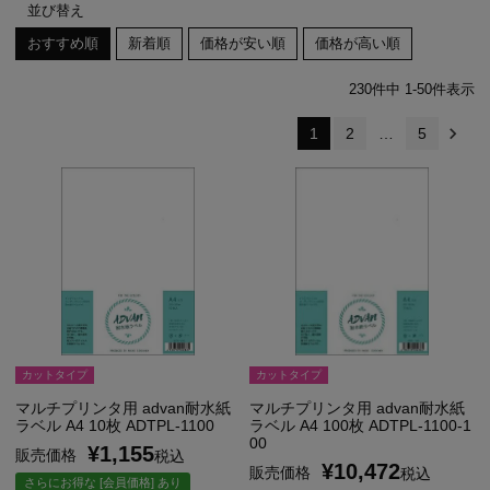
並び替え
おすすめ順
新着順
価格が安い順
価格が高い順
230
件中
1
-
50
件表示
1
2
…
5
カットタイプ
カットタイプ
マルチプリンタ用 advan耐水紙
マルチプリンタ用 advan耐水紙
ラベル A4 10枚 ADTPL-1100
ラベル A4 100枚 ADTPL-1100-1
00
¥
1,155
販売価格
税込
¥
10,472
販売価格
税込
さらにお得な [会員価格] あり