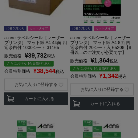
代引き対応可
カットタイプ
代引き対応可
カットタイプ
a-one ラベルシール［レーザー
a-one ラベルシール［レーザー
プリンタ］ マット紙 A4 44面 四
プリンタ］ マット紙 A4 8面 四
辺余白付 1000シート 31165
辺余白付 20シート入 65208【8
冊以上のご注文が必要です】
¥
39,732
販売価格
税込
¥
1,364
販売価格
税込
さらにお得な [会員価格] あり
さらにお得な [会員価格] あり
¥
38,544
会員特別価格
税込
¥
1,342
会員特別価格
税込
お気に入りに登録する
お気に入りに登録する
カートに入れる
カートに入れる