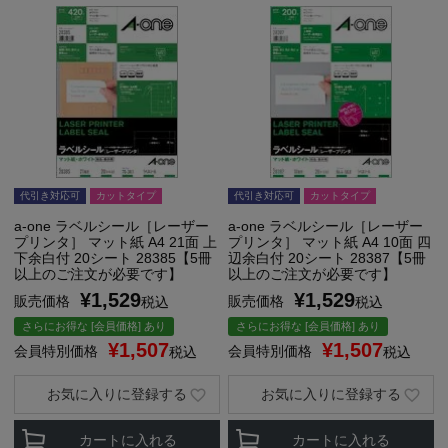
代引き対応可
カットタイプ
代引き対応可
カットタイプ
a-one ラベルシール［レーザー
a-one ラベルシール［レーザー
プリンタ］ マット紙 A4 21面 上
プリンタ］ マット紙 A4 10面 四
下余白付 20シート 28385【5冊
辺余白付 20シート 28387【5冊
以上のご注文が必要です】
以上のご注文が必要です】
¥
1,529
¥
1,529
販売価格
販売価格
税込
税込
さらにお得な [会員価格] あり
さらにお得な [会員価格] あり
¥
1,507
¥
1,507
会員特別価格
会員特別価格
税込
税込
お気に入りに登録する
お気に入りに登録する
カートに入れる
カートに入れる