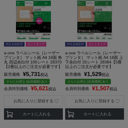
代引き対応可
カットタイプ
代引き対応可
カットタイプ
a-one ラベルシール［レーザー
a-one ラベルシール［レーザー
プリンタ］ マット紙 A4 18面 角
プリンタ］ マット紙 A4 18面 上
丸 四辺余白付 100シート 28370
下余白付 20シート 28384【5冊
【2冊以上のご注文が必要です】
以上のご注文が必要です】
¥
5,731
¥
1,529
販売価格
販売価格
税込
税込
さらにお得な [会員価格] あり
さらにお得な [会員価格] あり
¥
5,621
¥
1,507
会員特別価格
会員特別価格
税込
税込
お気に入りに登録する
お気に入りに登録する
カートに入れる
カートに入れる