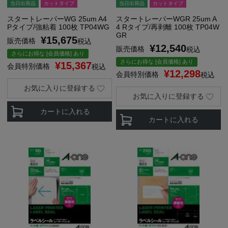
当日出荷品
カットタイプ
当日出荷品
カットタイプ
スタートレーパーWG 25um A4
スタートレーパーWGR 25um A
Pタイプ/強粘着 100枚 TP04WG
4 Rタイプ/再剥離 100枚 TP04W
GR
¥
15,675
販売価格
税込
¥
12,540
販売価格
税込
さらにお得な [会員価格] あり
さらにお得な [会員価格] あり
¥
15,367
会員特別価格
税込
¥
12,298
会員特別価格
税込
お気に入りに登録する
お気に入りに登録する
カートに入れる
カートに入れる