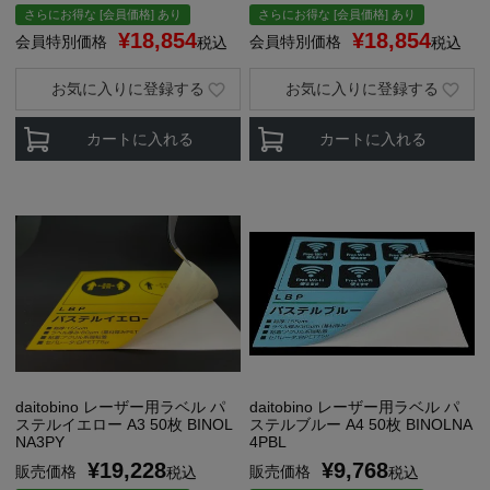
さらにお得な [会員価格] あり
さらにお得な [会員価格] あり
¥
18,854
¥
18,854
会員特別価格
会員特別価格
税込
税込
お気に入りに登録する
お気に入りに登録する
カートに入れる
カートに入れる
daitobino レーザー用ラベル パ
daitobino レーザー用ラベル パ
ステルイエロー A3 50枚 BINOL
ステルブルー A4 50枚 BINOLNA
NA3PY
4PBL
¥
19,228
¥
9,768
販売価格
販売価格
税込
税込