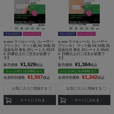
代引き対応可
カットタイプ
代引き対応可
カットタイプ
a-one ラベルシール［レーザー
a-one ラベルシール［レーザー
プリンタ］ マット紙 A4 36面 四
プリンタ］ マット紙 A4 24面 四
辺余白付 角丸 20シート入 6523
辺余白付 角丸 20シート入 6542
6【5冊以上のご注文が必要で
4【8冊以上のご注文が必要で
す】
す】
¥
1,529
¥
1,364
販売価格
販売価格
税込
税込
さらにお得な [会員価格] あり
さらにお得な [会員価格] あり
¥
1,507
¥
1,342
会員特別価格
会員特別価格
税込
税込
お気に入りに登録する
お気に入りに登録する
カートに入れる
カートに入れる