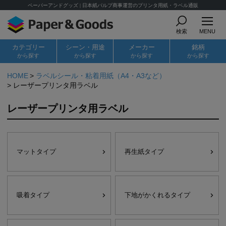
ペーパーアンドグッズ | 日本紙パルプ商事運営のプリンタ用紙・ラベル通販
検索
MENU
カテゴリー
シーン・用途
メーカー
銘柄
から探す
から探す
から探す
から探す
HOME
ラベルシール・粘着用紙（A4・A3など）
レーザープリンタ用ラベル
レーザープリンタ用ラベル
マットタイプ
再生紙タイプ
吸着タイプ
下地がかくれるタイプ