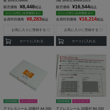
枚 BINOLNA4M
0枚 BINOLNA4M100S
¥
8,448
¥
16,544
販売価格
販売価格
税込
税込
さらにお得な [会員価格] あり
さらにお得な [会員価格] あり
¥
8,283
¥
16,214
会員特別価格
会員特別価格
税込
税込
お気に入りに登録する
お気に入りに登録する
カートに入れる
カートに入れる
当日出荷品
カットタイプ
当日出荷品
カットタイプ
アドレスシール 20面付 A4 200
アドレスシール 20面付 B4 200