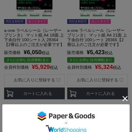
代引き対応可
カットタイプ
代引き対応可
カットタイプ
a-one ラベルシール［レーザー
a-one ラベルシール［レーザー
プリンタ］ マット紙 A4 18面 上
プリンタ］ マット紙 A4 21面 上
下余白付 100シート入 28364
下余白付 100シート 28365【2
【2冊以上のご注文が必要です】
冊以上のご注文が必要です】
¥
6,050
¥
5,423
販売価格
販売価格
税込
税込
さらにお得な [会員価格] あり
さらにお得な [会員価格] あり
¥
5,929
¥
5,324
会員特別価格
会員特別価格
税込
税込
お気に入りに登録する
お気に入りに登録する
カートに入れる
カートに入れる