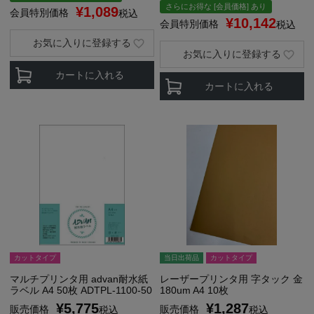
さらにお得な [会員価格] あり
¥
1,089
会員特別価格
税込
¥
10,142
会員特別価格
税込
お気に入りに登録する
お気に入りに登録する
カートに入れる
カートに入れる
カットタイプ
当日出荷品
カットタイプ
マルチプリンタ用 advan耐水紙
レーザープリンタ用 字タック 金
ラベル A4 50枚 ADTPL-1100-50
180um A4 10枚
¥
5,775
¥
1,287
販売価格
販売価格
税込
税込