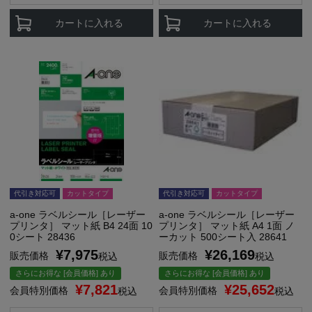
カートに入れる
カートに入れる
代引き対応可
カットタイプ
代引き対応可
カットタイプ
a-one ラベルシール［レーザー
a-one ラベルシール［レーザー
プリンタ］ マット紙 B4 24面 10
プリンタ］ マット紙 A4 1面 ノ
0シート 28436
ーカット 500シート入 28641
¥
7,975
¥
26,169
販売価格
販売価格
税込
税込
さらにお得な [会員価格] あり
さらにお得な [会員価格] あり
¥
7,821
¥
25,652
会員特別価格
会員特別価格
税込
税込