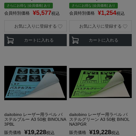
さらにお得な [会員価格] あり
さらにお得な [会員価格] あり
¥
5,577
¥
1,254
会員特別価格
会員特別価格
税込
税込
お気に入りに登録する
お気に入りに登録する
カートに入れる
カートに入れる
daitobino レーザー用ラベル パ
daitobino レーザー用ラベル パ
ステルブルー A3 50枚 BINOLNA
ステルグリーン A3 50枚 BINOL
3PBL
NA3PGR
¥
19,228
¥
19,228
販売価格
販売価格
税込
税込