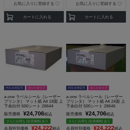
お気に入りに登録する
お気に入りに登録する
カートに入れる
カートに入れる
代引き対応可
カットタイプ
代引き対応可
カットタイプ
a-one ラベルシール［レーザー
a-one ラベルシール［レーザー
プリンタ］ マット紙 A4 18面 上
プリンタ］ マット紙 A4 24面 上
下余白付 500シート 28644
下余白付 500シート 28646
¥
24,706
¥
24,706
販売価格
販売価格
税込
税込
さらにお得な [会員価格] あり
さらにお得な [会員価格] あり
¥
24,222
¥
24,222
会員特別価格
会員特別価格
税込
税込