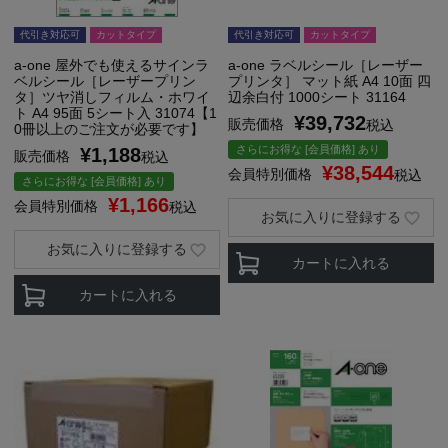
代引き対応可
カットタイプ
代引き対応可
カットタイプ
a-one 屋外でも使えるサインラ
a-one ラベルシール［レーザー
ベルシール［レーザープリン
プリンタ］ マット紙 A4 10面 四
タ］ツヤ消しフィルム・ホワイ
辺余白付 1000シート 31164
ト A4 95面 5シート入 31074【1
¥
39,732
販売価格
税込
0冊以上のご注文が必要です】
さらにお得な [会員価格] あり
¥
1,188
販売価格
税込
¥
38,544
会員特別価格
税込
さらにお得な [会員価格] あり
¥
1,166
会員特別価格
税込
お気に入りに登録する
お気に入りに登録する
カートに入れる
カートに入れる