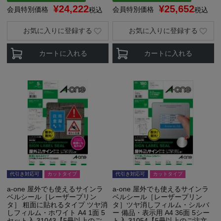
¥
24,222
¥
25,652
会員特別価格
会員特別価格
税込
税込
お気に入りに登録する
お気に入りに登録する
カートに入れる
カートに入れる
代引き対応可
カットタイプ
代引き対応可
カットタイプ
a-one 屋外でも使えるサインラ
a-one 屋外でも使えるサインラ
ベルシール［レーザープリン
ベルシール［レーザープリン
タ］ 粗面に貼れるタイプ ツヤ消
タ］ツヤ消しフィルム・シルバ
しフィルム・ホワイト A4 1面 5
ー 備品・表示用 A4 36面 5シー
セット入 31043【5冊以上のご
ト入 31054【5冊以上のご注文