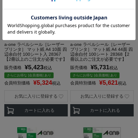
代引き対応可
カットタイプ
代引き対応可
カットタイプ
a-one ラベルシール［レーザー
a-one ラベルシール［レーザー
プリンタ］ マット紙 A4 10面 四
プリンタ］ マット紙 A4 44面 四
辺余白付 100シート入 28367
辺余白付 100シート 28368【2
【2冊以上のご注文が必要です】
冊以上のご注文が必要です】
¥
5,423
¥
5,731
販売価格
販売価格
税込
税込
さらにお得な [会員価格] あり
さらにお得な [会員価格] あり
¥
5,324
¥
5,621
会員特別価格
会員特別価格
税込
税込
お気に入りに登録する
お気に入りに登録する
カートに入れる
カートに入れる