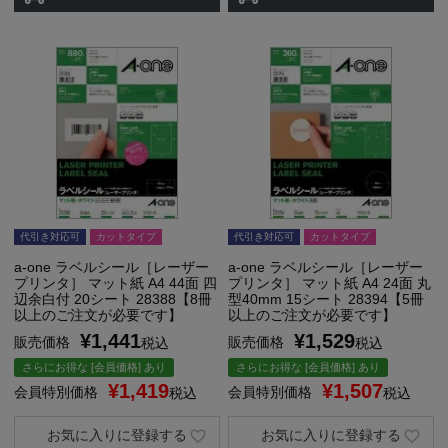
代引き対応可
カットタイプ
代引き対応可
カットタイプ
a-one ラベルシール［レーザー
a-one ラベルシール［レーザー
プリンタ］ マット紙 A4 44面 四
プリンタ］ マット紙 A4 24面 丸
辺余白付 20シート 28388【8冊
型40mm 15シート 28394【5冊
以上のご注文が必要です】
以上のご注文が必要です】
¥
1,441
¥
1,529
販売価格
販売価格
税込
税込
さらにお得な [会員価格] あり
さらにお得な [会員価格] あり
¥
1,419
¥
1,507
会員特別価格
会員特別価格
税込
税込
お気に入りに登録する
お気に入りに登録する