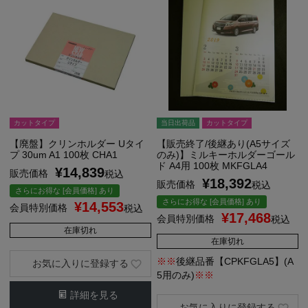
カットタイプ
当日出荷品
カットタイプ
【廃盤】クリンホルダー Uタイ
【販売終了/後継あり(A5サイズ
プ 30um A1 100枚 CHA1
のみ)】ミルキーホルダーゴール
ド A4用 100枚 MKFGLA4
¥
14,839
販売価格
税込
¥
18,392
販売価格
税込
さらにお得な [会員価格] あり
さらにお得な [会員価格] あり
¥
14,553
会員特別価格
税込
¥
17,468
会員特別価格
税込
在庫切れ
在庫切れ
※※
後継品番【CPKFGLA5】(A
お気に入りに登録する
5用のみ)
※※
詳細を見る
お気に入りに登録する