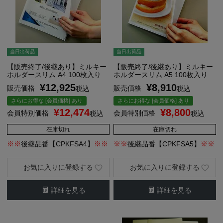
当日出荷品
当日出荷品
【販売終了/後継あり】ミルキー
【販売終了/後継あり】ミルキー
ホルダースリム A4 100枚入り
ホルダースリム A5 100枚入り
¥
12,925
¥
8,910
販売価格
販売価格
税込
税込
さらにお得な [会員価格] あり
さらにお得な [会員価格] あり
¥
12,474
¥
8,800
会員特別価格
会員特別価格
税込
税込
在庫切れ
在庫切れ
※※
後継品番【CPKFSA4】
※※
※※
後継品番【CPKFSA5】
※※
お気に入りに登録する
お気に入りに登録する
詳細を見る
詳細を見る