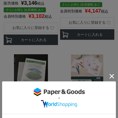
¥
3,146
販売価格
税込
さらにお得な [会員価格] あり
¥
4,147
さらにお得な [会員価格] あり
会員特別価格
税込
¥
3,102
会員特別価格
税込
お気に入りに登録する
お気に入りに登録する
カートに入れる
カートに入れる
レーザープリンタ・レーザー複
当日出荷品
代引き対応可
合機で印刷できる！
【仕様変更】紙製ファイル プレ
両面半透明 紙製クリアファイル
コ 両面白 A4判 角丸 100枚入 印
耐水加工 A4用 100枚 クリアプ