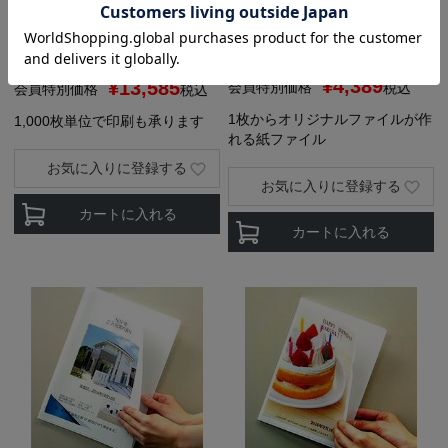
刷できるタイプ Prieco
レコ
¥
4,488
¥
14,300
販売価格
税込
販売価格
税込
さらにお得な [会員価格] あり
さらにお得な [会員価格] あり
¥
4,389
¥
13,585
会員特別価格
税込
会員特別価格
税込
1枚からオリジナルファイルが作
1,000枚単位で印刷も承ります
れる紙ファイル
お気に入りに登録する
お気に入りに登録する
カートに入れる
カートに入れる