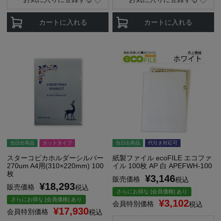
カートに入れる
カートに入れる
当日出荷品
カットタイプ
当日出荷品
代引き対応可
スターコピカホルダーシルバー
紙製ファイル ecoFILE エコファ
270um A4用(310×220mm) 100
イル 100枚 AP 白 APEFWH-100
枚
¥
3,146
販売価格
税込
¥
18,293
販売価格
税込
さらにお得な [会員価格] あり
さらにお得な [会員価格] あり
¥
3,102
会員特別価格
税込
¥
17,930
会員特別価格
税込