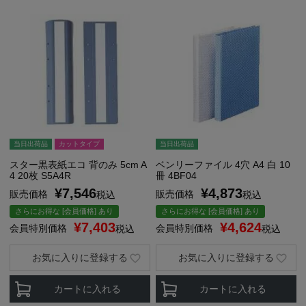
当日出荷品
カットタイプ
当日出荷品
スター黒表紙エコ 背のみ 5cm A
ベンリーファイル 4穴 A4 白 10
4 20枚 S5A4R
冊 4BF04
¥
7,546
¥
4,873
販売価格
販売価格
税込
税込
さらにお得な [会員価格] あり
さらにお得な [会員価格] あり
¥
7,403
¥
4,624
会員特別価格
会員特別価格
税込
税込
お気に入りに登録する
お気に入りに登録する
カートに入れる
カートに入れる