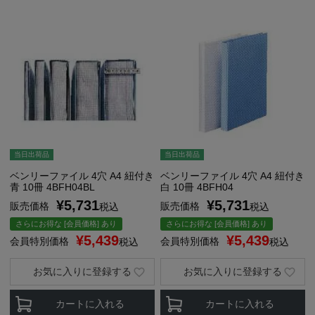
当日出荷品
当日出荷品
ベンリーファイル 4穴 A4 紐付き
ベンリーファイル 4穴 A4 紐付き
青 10冊 4BFH04BL
白 10冊 4BFH04
¥
5,731
¥
5,731
販売価格
販売価格
税込
税込
さらにお得な [会員価格] あり
さらにお得な [会員価格] あり
¥
5,439
¥
5,439
会員特別価格
会員特別価格
税込
税込
お気に入りに登録する
お気に入りに登録する
カートに入れる
カートに入れる