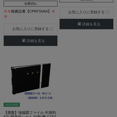
在庫切れ
※※
後継品番【CPKFSVA4】
※
お気に入りに登録する
※
詳細を見る
お気に入りに登録する
詳細を見る
当日出荷品
【廃盤】地籍図ファイル 中測判
6穴 補充中シート 50枚/冊 C150