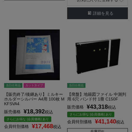
詳細を見る
当日出荷品
カットタイプ
当日出荷品
【販売終了/後継あり】ミルキー
【廃盤】地籍図ファイル 中測判
ホルダーシルバー A4用 100枚 M
用 6穴 バンド付 1冊 C150F
KFSVA4
¥
43,318
販売価格
税込
¥
18,392
販売価格
税込
さらにお得な [会員価格] あり
さらにお得な [会員価格] あり
¥
41,140
会員特別価格
税込
¥
17,468
会員特別価格
税込
在庫切れ