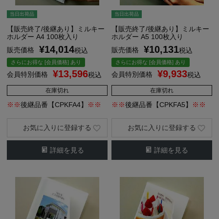
当日出荷品
当日出荷品
【販売終了/後継あり】ミルキー
【販売終了/後継あり】ミルキー
ホルダー A4 100枚入り
ホルダー A5 100枚入り
¥
14,014
¥
10,131
販売価格
販売価格
税込
税込
さらにお得な [会員価格] あり
さらにお得な [会員価格] あり
¥
13,596
¥
9,933
会員特別価格
会員特別価格
税込
税込
在庫切れ
在庫切れ
※※
後継品番【CPKFA4】
※※
※※
後継品番【CPKFA5】
※※
お気に入りに登録する
お気に入りに登録する
詳細を見る
詳細を見る