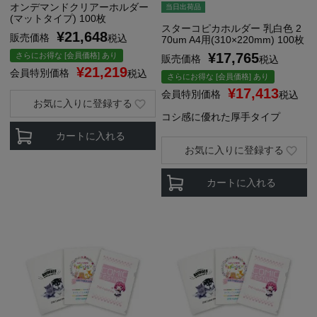
オンデマンドクリアーホルダー
当日出荷品
(マットタイプ) 100枚
スターコピカホルダー 乳白色 2
¥
21,648
販売価格
税込
70um A4用(310×220mm) 100枚
¥
17,765
さらにお得な [会員価格] あり
販売価格
税込
¥
21,219
会員特別価格
税込
さらにお得な [会員価格] あり
¥
17,413
会員特別価格
税込
お気に入りに登録する
コシ感に優れた厚手タイプ
カートに入れる
お気に入りに登録する
カートに入れる