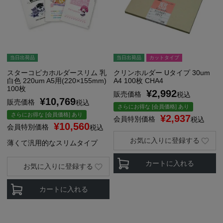
当日出荷品
当日出荷品
カットタイプ
スターコピカホルダースリム 乳
クリンホルダー Uタイプ 30um
白色 220um A5用(220×155mm)
A4 100枚 CHA4
100枚
¥
2,992
販売価格
税込
¥
10,769
販売価格
税込
さらにお得な [会員価格] あり
さらにお得な [会員価格] あり
¥
2,937
会員特別価格
税込
¥
10,560
会員特別価格
税込
お気に入りに登録する
薄くて汎用的なスリムタイプ
カートに入れる
お気に入りに登録する
カートに入れる