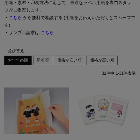
用途・素材・印刷方法に応じて、最適なラベル用紙を専門スタッ
フがご提案します。
・
こちら
から無料で相談する (用途をお伝えいただくとスムーズで
す)
・サンプル請求は
こちら
並び替え
おすすめ順
新着順
価格が安い順
価格が高い順
31
件中
1
-
31
件表示