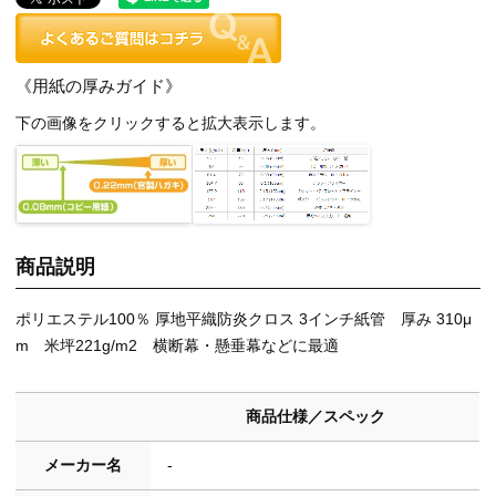
《用紙の厚みガイド》
下の画像をクリックすると拡大表示します。
商品説明
ポリエステル100％ 厚地平織防炎クロス 3インチ紙管 厚み 310μ
m 米坪221g/m2 横断幕・懸垂幕などに最適
商品仕様／スペック
メーカー名
-