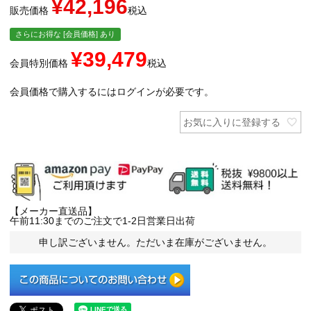
¥
42,196
販売価格
税込
さらにお得な [会員価格] あり
¥
39,479
会員特別価格
税込
会員価格で購入するにはログインが必要です。
お気に入りに登録する
【メーカー直送品】
午前11:30までのご注文で1-2日営業日出荷
申し訳ございません。ただいま在庫がございません。