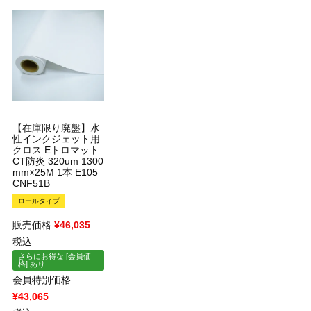
×
×
【在庫限り廃盤】水
性インクジェット用
クロス Eトロマット
CT防炎 320um 1300
mm×25M 1本 E105
CNF51B
ロールタイプ
販売価格
¥
46,035
税込
さらにお得な [会員価
格] あり
会員特別価格
¥
43,065