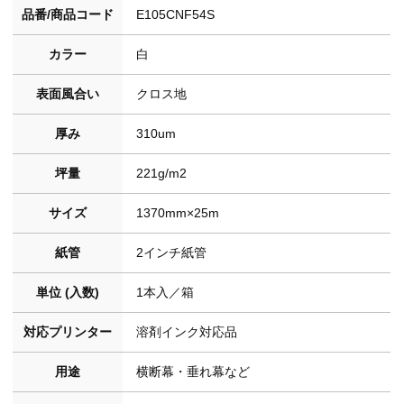
品番/商品コード
E105CNF54S
カラー
白
表面風合い
クロス地
厚み
310um
坪量
221g/m2
サイズ
1370mm×25m
紙管
2インチ紙管
単位 (入数)
1本入／箱
対応プリンター
溶剤インク対応品
用途
横断幕・垂れ幕など