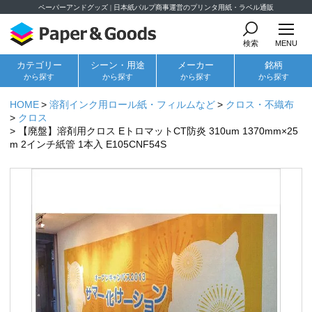
ペーパーアンドグッズ | 日本紙パルプ商事運営のプリンタ用紙・ラベル通販
検索
MENU
カテゴリー
シーン・用途
メーカー
銘柄
から探す
から探す
から探す
から探す
HOME
溶剤インク用ロール紙・フィルムなど
クロス・不織布
クロス
【廃盤】溶剤用クロス EトロマットCT防炎 310um 1370mm×25
m 2インチ紙管 1本入 E105CNF54S