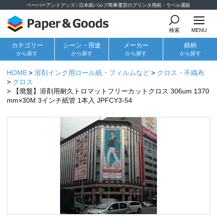
ペーパーアンドグッズ | 日本紙パルプ商事運営のプリンタ用紙・ラベル通販
検索
MENU
カテゴリー
シーン・用途
メーカー
銘柄
から探す
から探す
から探す
から探す
HOME
溶剤インク用ロール紙・フィルムなど
クロス・不織布
クロス
【廃盤】溶剤用耐久トロマットフリーカットクロス 306um 1370
mm×30M 3インチ紙管 1本入 JPFCY3-54