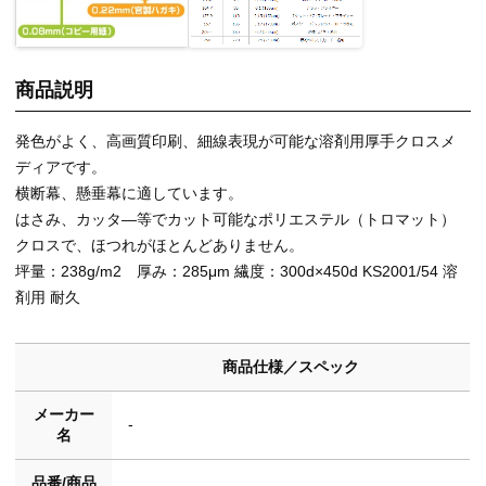
商品説明
発色がよく、高画質印刷、細線表現が可能な溶剤用厚手クロスメ
ディアです。
横断幕、懸垂幕に適しています。
はさみ、カッタ―等でカット可能なポリエステル（トロマット）
クロスで、ほつれがほとんどありません。
坪量：238g/m2 厚み：285μm 繊度：300d×450d KS2001/54 溶
剤用 耐久
商品仕様／スペック
メーカー
-
名
品番/商品