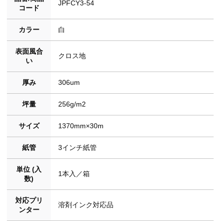
JPFCY3-54
コード
カラー
白
表面風合
クロス地
い
厚み
306um
坪量
256g/m2
サイズ
1370mm×30m
紙管
3インチ紙管
単位 (入
1本入／箱
数)
対応プリ
溶剤インク対応品
ンター