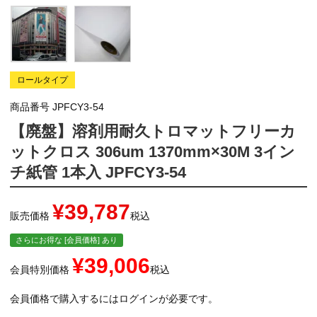
ロールタイプ
商品番号
JPFCY3-54
【廃盤】溶剤用耐久トロマットフリーカ
ットクロス 306um 1370mm×30M 3イン
チ紙管 1本入 JPFCY3-54
¥
39,787
販売価格
税込
さらにお得な [会員価格] あり
¥
39,006
会員特別価格
税込
会員価格で購入するにはログインが必要です。