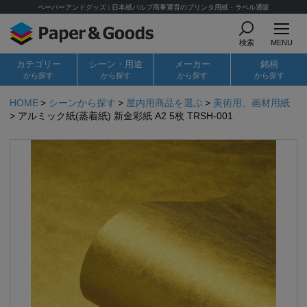
ペーパーアンドグッズ | 日本紙パルプ商事運営のプリンタ用紙・ラベル通販
検索
MENU
カテゴリー
シーン・用途
メーカー
銘柄
から探す
から探す
から探す
から探す
HOME
シーンから探す
屋内用商品を選ぶ
美術用、画材用紙
アルミック紙(蒸着紙) 新金彩紙 A2 5枚 TRSH-001