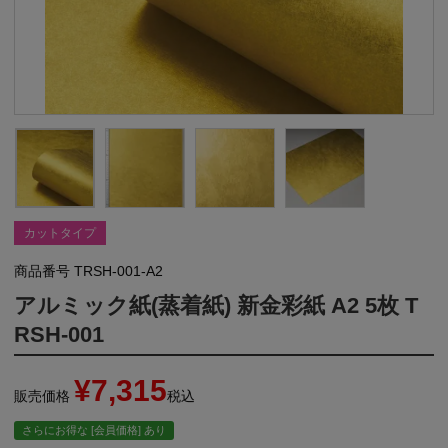
カットタイプ
商品番号
TRSH-001-A2
アルミック紙(蒸着紙) 新金彩紙 A2 5枚 T
RSH-001
¥
7,315
販売価格
税込
さらにお得な [会員価格] あり