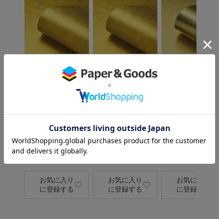
×
×
アルミック紙(蒸着
アルミック紙(蒸着
アルミック紙(蒸着
紙) 新金彩紙 A3 10
紙) 新金彩紙 A2 5枚
紙) 新金絹目 A3 3
枚 TRSH-001
TRSH-001
枚 TRSH-002
カットタイプ
カットタイプ
カットタイプ
販売価格
¥
7,315
税込
販売価格
¥
7,315
税込
販売価格
¥
9,405
さらにお得な [会員価
さらにお得な [会員価
さらにお得な [会員価
格] あり
格] あり
格] あり
会員特別価格
¥
7,172
会員特別価格
¥
7,172
会員特別価格
¥
9,2
税込
税込
税込
お気に入り
お気に入り
お気に入り
に登録する
に登録する
に登録する