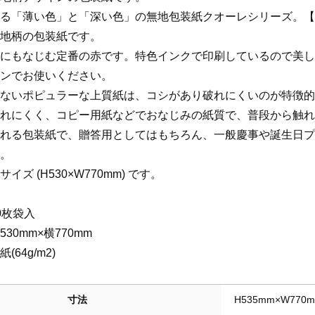
る「薄い色」と「深い色」の無地包装紙クオーレシリーズ。【
地柄の包装紙です。
にもなじむ定番の赤です。特色インクで印刷しているので美し
ンでお使いください。
ないポピュラーな上質紙は、コシがあり破れにくいのが特徴的
れにくく、コピー用紙などでおなじみの紙質で、普段から触れ
れる包装紙で、贈答用としてはもちろん、一般慶事や誕生日プ
。
イズ (H530×W770mm) です。
0枚袋入
30mm×横770mm
64g/m2)
寸法
H535mm×W770