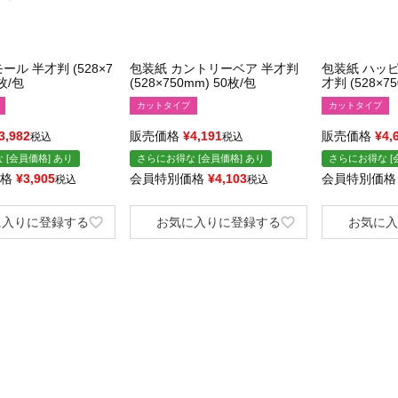
ール 半才判 (528×7
包装紙 カントリーベア 半才判
包装紙 ハッ
0枚/包
(528×750mm) 50枚/包
才判 (528×7
カットタイプ
カットタイプ
3,982
販売価格
¥
4,191
販売価格
¥
4,
税込
税込
 [会員価格] あり
さらにお得な [会員価格] あり
さらにお得な [
格
¥
3,905
会員特別価格
¥
4,103
会員特別価格
税込
税込
に入りに登録する
お気に入りに登録する
お気に入