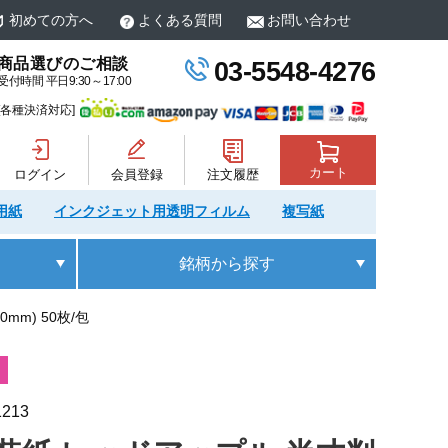
初めての方へ
よくある質問
お問い合わせ
商品選びのご相談
03-5548-4276
受付時間 平日9:30～17:00
[各種決済対応]
カート
ログイン
会員登録
注文履歴
用紙
インクジェット用透明フィルム
複写紙
銘柄
から探す
mm) 50枚/包
1213