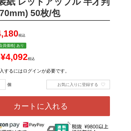
装紙 レッドアップル 半才判
770mm) 50枚/包
4,180
税込
会員価格] あり
¥
4,092
税込
入するにはログインが必要です。
お気に入りに登録する
カートに入れる