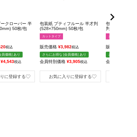
ピークローバー 半
包装紙 プティフルール 半才判
包装紙 フラール
50mm) 50枚/包
(528×750mm) 50枚/包
判 (528×750mm
カットタイプ
カットタイプ
620
販売価格
¥
3,982
販売価格
¥
4,03
税込
税込
会員価格] あり
さらにお得な [会員価格] あり
さらにお得な [会員
¥
4,543
会員特別価格
¥
3,905
会員特別価格
¥
税込
税込
りに登録する
お気に入りに登録する
お気に入り