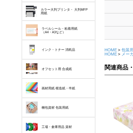
カラー大判プリンタ・
大判MFP
用紙
ラベルシール・粘着用紙
（A4・A3など）
HOME
包装
インク・トナー
消耗品
HOME
メー
関連商品
オフセット用
合成紙
画材用紙
模造紙・半紙
梱包資材
包装用紙
工場・倉庫用品
資材