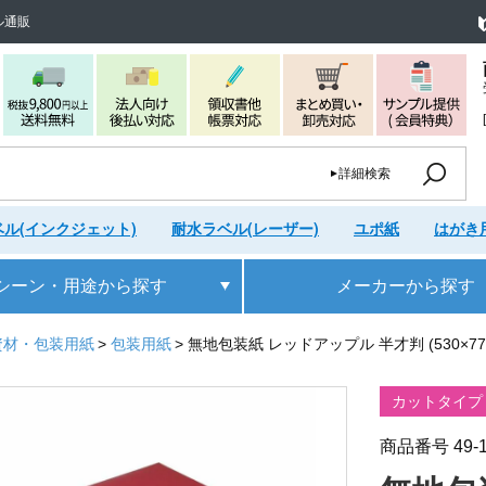
ル通販
詳細検索
ル(インクジェット)
耐水ラベル(レーザー)
ユポ紙
はがき
シーン・用途
から探す
メーカー
から探す
資材・包装用紙
包装用紙
無地包装紙 レッドアップル 半才判 (530×770
カットタイプ
商品番号
49-