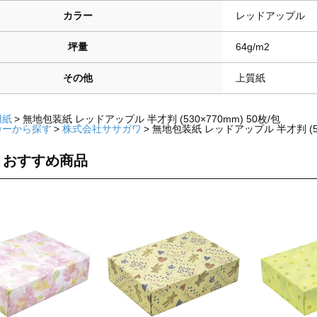
カラー
レッドアップル
坪量
64g/m2
その他
上質紙
用紙
無地包装紙 レッドアップル 半才判 (530×770mm) 50枚/包
カーから探す
株式会社ササガワ
無地包装紙 レッドアップル 半才判 (530
・おすすめ商品