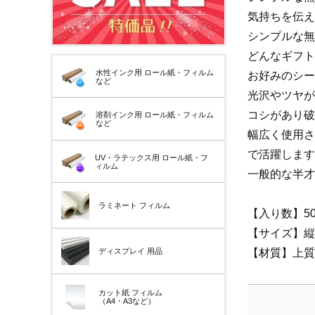
気持ちを伝え
シンプルな無
どんなギフト
水性インク用
ロール紙・フィルム
お好みのシー
など
光沢やツヤが
コシがあり破
溶剤インク用
ロール紙・フィルム
など
幅広く使用さ
で活躍します
UV・ラテックス用
ロール紙・フ
ィルム
一般的な半才サ
ラミネート
フィルム
【入り数】5
【サイズ】縦5
【材質】上質紙(
ディスプレイ
用品
カット紙
フィルム
（A4・A3など）