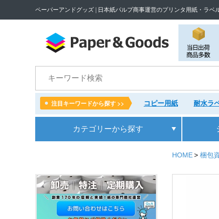
ペーパーアンドグッズ | 日本紙パルプ商事運営のプリンタ用紙・ラベ
検索
コピー用紙
耐水ラベ
注目キーワードから探す >>
カテゴリー
から探す
HOME
梱包