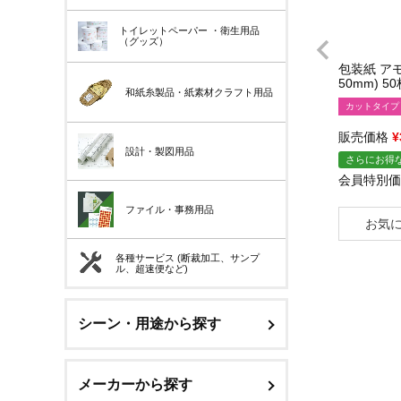
トイレットペーパー
・衛生用品
（グッズ）
包装紙 アモ
50mm) 5
和紙糸製品・紙素材クラフト用品
カットタイプ
販売価格
¥
設計・製図用品
さらにお得な
会員特別価
ファイル・事務用品
お気
各種サービス (断裁加工、サンプ
ル、超速便など)
シーン・用途から探す
メーカーから探す