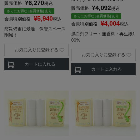
¥
6,270
販売価格
税込
¥
4,092
販売価格
税込
さらにお得な [会員価格] あり
さらにお得な [会員価格] あり
¥
5,940
会員特別価格
税込
¥
4,004
会員特別価格
税込
防災備蓄に最適、保管スペース
漂白剤フリー・無香料・再生紙1
削減！
00%
お気に入りに登録する
お気に入りに登録する
カートに入れる
カートに入れる