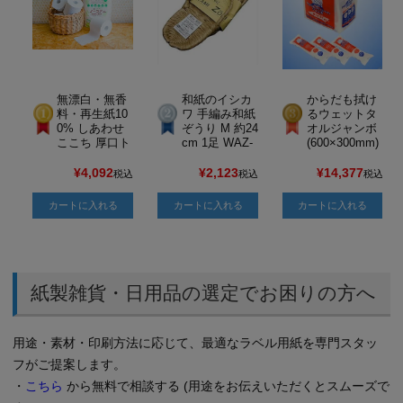
無漂白・無香
和紙のイシカ
からだも拭け
料・再生紙10
ワ 手編み和紙
るウェットタ
0% しあわせ
ぞうり M 約24
オルジャンボ
ここち 厚口ト
cm 1足 WAZ-
(600×300mm)
イレットペー
2000M
超大判 個包装
パー(太穴芯な
20本×18袋 JP
¥
4,092
¥
2,123
¥
14,377
税込
税込
税込
し) ソフトシ
HS-TYWTJ
ングル 108m
カートに入れる
カートに入れる
カートに入れる
m×130M×6ロ
ール×5パック
JPHSSK-S13
0-30
紙製雑貨・日用品の選定でお困りの方へ
用途・素材・印刷方法に応じて、最適なラベル用紙を専門スタッ
フがご提案します。
・
こちら
から無料で相談する (用途をお伝えいただくとスムーズで