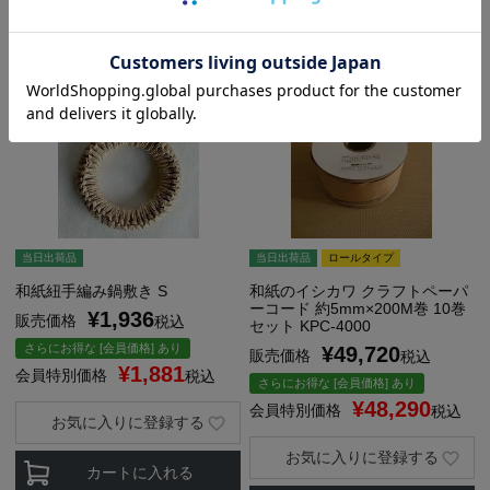
当日出荷品
当日出荷品
ロールタイプ
和紙紐手編み鍋敷き S
和紙のイシカワ クラフトペーパ
ーコード 約5mm×200M巻 10巻
¥
1,936
販売価格
税込
セット KPC-4000
さらにお得な [会員価格] あり
¥
49,720
販売価格
税込
¥
1,881
会員特別価格
税込
さらにお得な [会員価格] あり
¥
48,290
会員特別価格
税込
お気に入りに登録する
お気に入りに登録する
カートに入れる