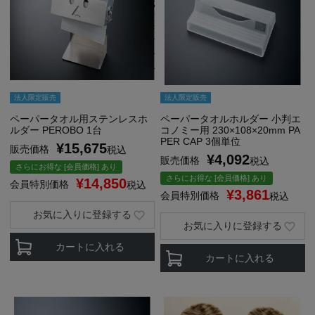
法人限定販売
法人限定販売
ペーパータオル用ステンレスホ
ペーパータオルホルダー 小判エ
ルダー PEROBO 1台
コノミー用 230×108×20mm PA
PER CAP 3個単位
¥
15,675
販売価格
税込
¥
4,092
販売価格
税込
さらにお得な [会員価格] あり
さらにお得な [会員価格] あり
¥
14,850
会員特別価格
税込
¥
3,861
会員特別価格
税込
お気に入りに登録する
お気に入りに登録する
カートに入れる
カートに入れる