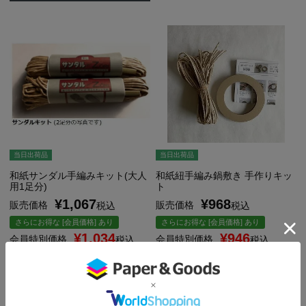
当日出荷品
当日出荷品
和紙サンダル手編みキット(大人
和紙紐手編み鍋敷き 手作りキッ
用1足分)
ト
¥
1,067
¥
968
販売価格
販売価格
税込
税込
さらにお得な [会員価格] あり
さらにお得な [会員価格] あり
¥
1,034
¥
946
会員特別価格
会員特別価格
税込
税込
お気に入りに登録する
お気に入りに登録する
カートに入れる
カートに入れる