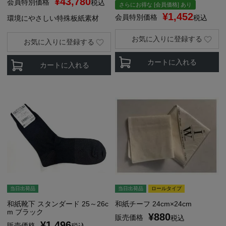
¥
43,780
会員特別価格
税込
さらにお得な [会員価格] あり
¥
1,452
会員特別価格
税込
環境にやさしい特殊板紙素材
お気に入りに登録する
お気に入りに登録する
カートに入れる
カートに入れる
当日出荷品
当日出荷品
ロールタイプ
和紙靴下 スタンダード 25～26c
和紙チーフ 24cm×24cm
m ブラック
¥
880
販売価格
税込
¥
1,496
販売価格