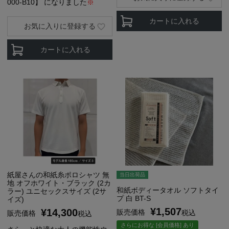
000-B10】
になりました
※
カートに入れる
お気に入りに登録する
カートに入れる
紙屋さんの和紙糸ポロシャツ 無
当日出荷品
地 オフホワイト・ブラック (2カ
和紙ボディータオル ソフトタイ
ラー) ユニセックスサイズ (2サ
プ 白 BT-S
イズ)
¥
1,507
¥
14,300
販売価格
税込
販売価格
税込
さらにお得な [会員価格] あり