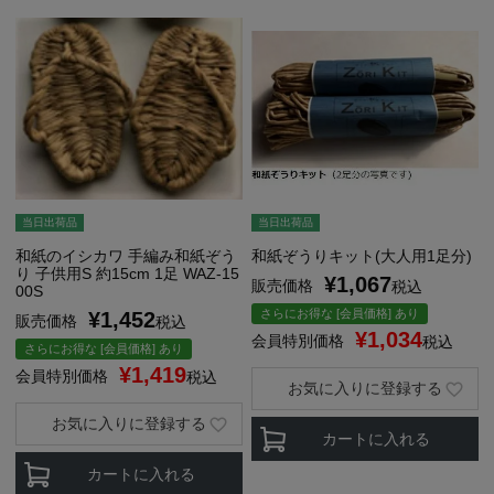
当日出荷品
当日出荷品
和紙のイシカワ 手編み和紙ぞう
和紙ぞうりキット(大人用1足分)
り 子供用S 約15cm 1足 WAZ-15
¥
1,067
販売価格
税込
00S
さらにお得な [会員価格] あり
¥
1,452
販売価格
税込
¥
1,034
会員特別価格
税込
さらにお得な [会員価格] あり
¥
1,419
会員特別価格
税込
お気に入りに登録する
お気に入りに登録する
カートに入れる
カートに入れる