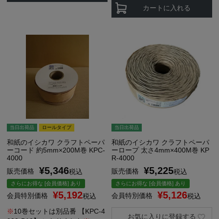
カートに入れる
当日出荷品
ロールタイプ
当日出荷品
和紙のイシカワ クラフトペーパ
和紙のイシカワ クラフトペーパ
ーコード 約5mm×200M巻 KPC-
ーロープ 太さ4mm×400M巻 KP
4000
R-4000
¥
5,346
¥
5,225
販売価格
販売価格
税込
税込
さらにお得な [会員価格] あり
さらにお得な [会員価格] あり
¥
5,192
¥
5,126
会員特別価格
会員特別価格
税込
税込
※
10巻セットは別品番
【KPC-4
お気に入りに登録する