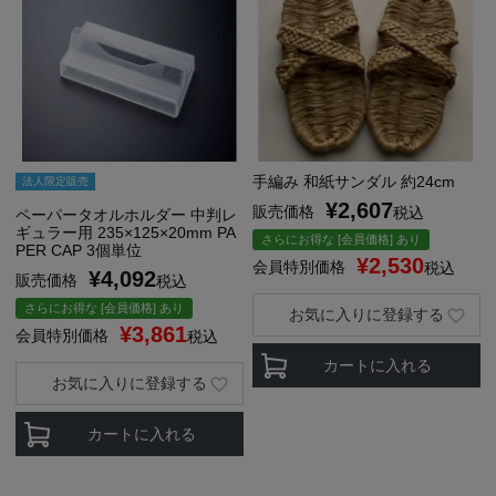
手編み 和紙サンダル 約24cm
法人限定販売
¥
2,607
販売価格
税込
ペーパータオルホルダー 中判レ
ギュラー用 235×125×20mm PA
さらにお得な [会員価格] あり
PER CAP 3個単位
¥
2,530
会員特別価格
税込
¥
4,092
販売価格
税込
さらにお得な [会員価格] あり
お気に入りに登録する
¥
3,861
会員特別価格
税込
カートに入れる
お気に入りに登録する
カートに入れる