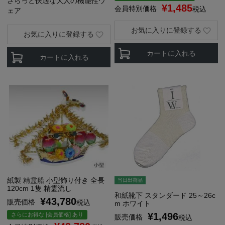
さらっと快適な大人の機能性ウ
¥
1,485
会員特別価格
税込
ェア
お気に入りに登録する
お気に入りに登録する
カートに入れる
カートに入れる
紙製 精霊船 小型飾り付き 全長
当日出荷品
120cm 1隻 精霊流し
和紙靴下 スタンダード 25～26c
¥
43,780
販売価格
税込
m ホワイト
¥
1,496
さらにお得な [会員価格] あり
販売価格
税込