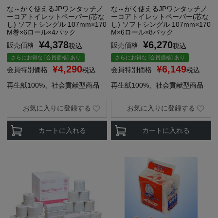
な～がく使えるJPワンタッチノ
な～がく使えるJPワンタッチノ
ーコアトイレットペーパー(芯な
ーコアトイレットペーパー(芯な
し) ソフトシングル 107mm×170
し) ソフトシングル 107mm×170
M巻×6ロール×4パック
M×6ロール×8パック
¥
4,378
¥
6,270
販売価格
販売価格
税込
税込
さらにお得な [会員価格] あり
さらにお得な [会員価格] あり
¥
4,290
¥
6,149
会員特別価格
会員特別価格
税込
税込
再生紙100%、社会貢献型商品
再生紙100%、社会貢献型商品
お気に入りに登録する
お気に入りに登録する
カートに入れる
カートに入れる