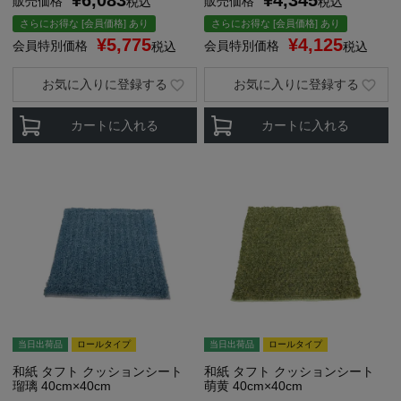
¥
6,083
¥
4,345
販売価格
販売価格
税込
税込
さらにお得な [会員価格] あり
さらにお得な [会員価格] あり
¥
5,775
¥
4,125
会員特別価格
会員特別価格
税込
税込
お気に入りに登録する
お気に入りに登録する
カートに入れる
カートに入れる
当日出荷品
ロールタイプ
当日出荷品
ロールタイプ
和紙 タフト クッションシート
和紙 タフト クッションシート
瑠璃 40cm×40cm
萌黄 40cm×40cm