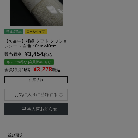
当日出荷品
ロールタイプ
【欠品中】和紙 タフト クッショ
ンシート 白色 40cm×40cm
¥
3,454
販売価格
税込
さらにお得な [会員価格] あり
¥
3,278
会員特別価格
税込
在庫切れ
お気に入りに登録する
再入荷お知らせ
並び替え