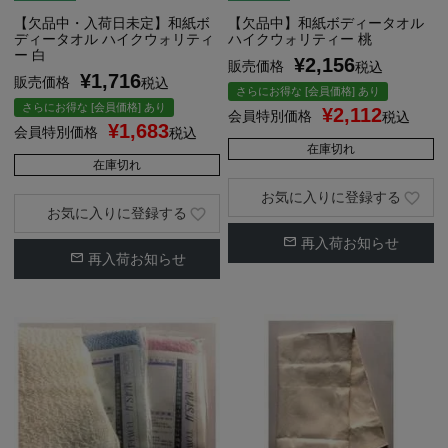
【欠品中・入荷日未定】和紙ボ
【欠品中】和紙ボディータオル
ディータオル ハイクウォリティ
ハイクウォリティー 桃
ー 白
¥
2,156
販売価格
税込
¥
1,716
販売価格
税込
さらにお得な [会員価格] あり
さらにお得な [会員価格] あり
¥
2,112
会員特別価格
税込
¥
1,683
会員特別価格
税込
在庫切れ
在庫切れ
お気に入りに登録する
お気に入りに登録する
再入荷お知らせ
再入荷お知らせ