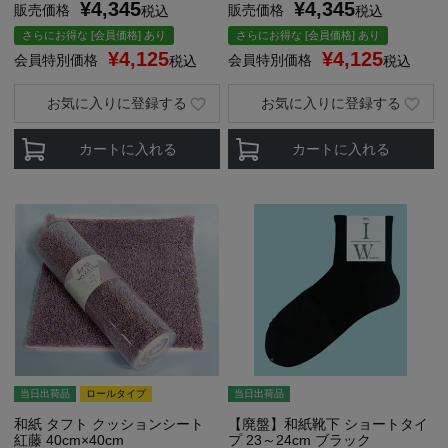
¥
4,345
¥
4,345
販売価格
販売価格
税込
税込
さらにお得な [会員価格] あり
さらにお得な [会員価格] あり
¥
4,125
¥
4,125
会員特別価格
会員特別価格
税込
税込
お気に入りに登録する
お気に入りに登録する
カートに入れる
カートに入れる
当日出荷品
ロールタイプ
当日出荷品
和紙 タフト クッションシート
【廃盤】和紙靴下 ショートタイ
紅藤 40cm×40cm
プ 23～24cm ブラック