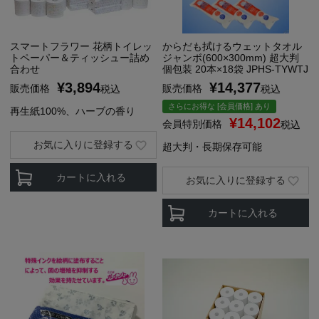
スマートフラワー 花柄トイレッ
からだも拭けるウェットタオル
トペーパー＆ティッシュー詰め
ジャンボ(600×300mm) 超大判
合わせ
個包装 20本×18袋 JPHS-TYWTJ
¥
3,894
¥
14,377
販売価格
販売価格
税込
税込
さらにお得な [会員価格] あり
再生紙100%、ハーブの香り
¥
14,102
会員特別価格
税込
お気に入りに登録する
超大判・長期保存可能
カートに入れる
お気に入りに登録する
カートに入れる