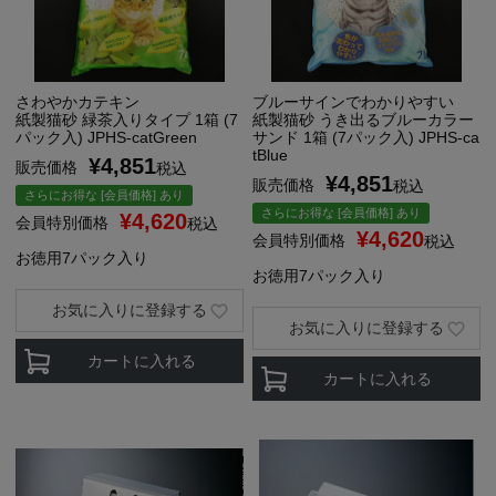
さわやかカテキン
ブルーサインでわかりやすい
紙製猫砂 緑茶入りタイプ 1箱 (7
紙製猫砂 うき出るブルーカラー
パック入) JPHS-catGreen
サンド 1箱 (7パック入) JPHS-ca
tBlue
¥
4,851
販売価格
税込
¥
4,851
販売価格
税込
さらにお得な [会員価格] あり
さらにお得な [会員価格] あり
¥
4,620
会員特別価格
税込
¥
4,620
会員特別価格
税込
お徳用7パック入り
お徳用7パック入り
お気に入りに登録する
お気に入りに登録する
カートに入れる
カートに入れる