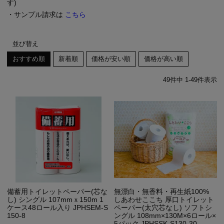
す)
・サンプル請求は
こちら
並び替え
おすすめ順
新着順
価格が安い順
価格が高い順
49
件中
1
-
49
件表示
備蓄用トイレットペーパー(芯な
無漂白・無香料・再生紙100%
し) シングル 107mmｘ150m 1
しあわせここち 厚口トイレット
ケース48ロール入り JPHSEM-S
ペーパー(太穴芯なし) ソフトシ
150-8
ングル 108mm×130M×6ロール×
5パック JPHSSK-S130-30