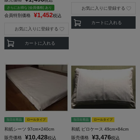
税込
さらにお得な [会員価格] あり
お気に入りに登録する
¥
1,452
会員特別価格
税込
カートに入れる
お気に入りに登録する
カートに入れる
当日出荷品
ロールタイプ
当日出荷品
ロールタイプ
和紙シーツ 97cm×240cm
和紙 ピロケース 49cm×84cm
¥
10,428
¥
3,476
販売価格
販売価格
税込
税込