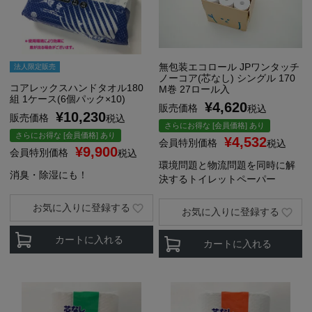
無包装エコロール JPワンタッチ
法人限定販売
ノーコア(芯なし) シングル 170
コアレックスハンドタオル180
M巻 27ロール入
組 1ケース(6個パック×10)
¥
4,620
販売価格
税込
¥
10,230
販売価格
税込
さらにお得な [会員価格] あり
さらにお得な [会員価格] あり
¥
4,532
会員特別価格
税込
¥
9,900
会員特別価格
税込
環境問題と物流問題を同時に解
消臭・除湿にも！
決するトイレットペーパー
お気に入りに登録する
お気に入りに登録する
カートに入れる
カートに入れる