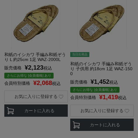
和紙のイシカワ 手編み和紙ぞう
当日出荷品
り L 約25cm 1足 WAZ-2000L
和紙のイシカワ 手編み和紙ぞう
¥
2,123
販売価格
税込
り 子供用 約18cm 1足 WAZ-150
0
さらにお得な [会員価格] あり
¥
1,452
¥
2,068
販売価格
税込
会員特別価格
税込
さらにお得な [会員価格] あり
¥
1,419
お気に入りに登録する
会員特別価格
税込
カートに入れる
お気に入りに登録する
カートに入れる