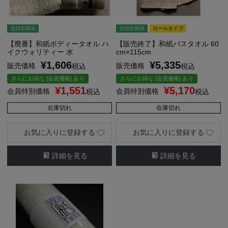
当日出荷品
当日出荷品
ロールタイプ
【廃番】和紙ボディータオル ハ
【販売終了】和紙バスタオル 60
イクウォリティー 水
cm×115cm
¥
1,606
¥
5,335
販売価格
販売価格
税込
税込
さらにお得な [会員価格] あり
さらにお得な [会員価格] あり
¥
1,551
¥
5,170
会員特別価格
会員特別価格
税込
税込
在庫切れ
在庫切れ
お気に入りに登録する
お気に入りに登録する
詳細を見る
詳細を見る