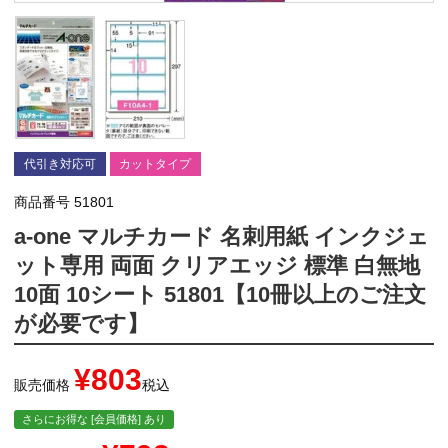
代引き対応可
カットタイプ
商品番号
51801
a-one マルチカード 名刺用紙 インクジェ
ット専用 両面 クリアエッジ 標準 白無地
10面 10シート 51801【10冊以上のご注文
が必要です】
¥
803
販売価格
税込
さらにお得な [会員価格] あり