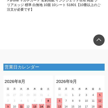
a-one マルチカード 名刺用紙 インクジェット専用 両面 ク
リアエッジ 標準 白無地 10面 10シート 51801【10冊以上のご
注文が必要です】
×
×
営業日カレンダー
2026年8月
2026年9月
日
月
火
水
木
金
土
日
月
火
水
木
金
土
26
27
28
29
30
31
1
30
31
1
2
3
4
5
2
3
4
5
6
7
8
6
7
8
9
10
11
12
9
10
11
12
13
14
15
13
14
15
16
17
18
19