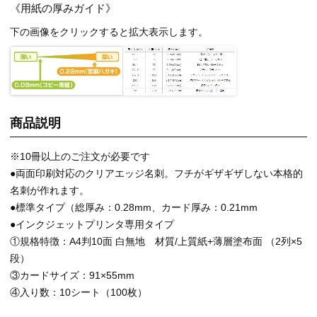
《用紙の厚みガイド》
下の画像をクリックすると拡大表示します。
商品説明
※10冊以上のご注文が必要です
●両面印刷対応のクリアエッジ名刺。フチがギザギザしない本格的
名刺が作れます。
●標準タイプ（総厚み：0.28mm、カード厚み：0.21mm
●インクジェットプリンタ専用タイプ
①規格特徴：A4判10面 白無地 材質/上質紙+薄層塗布面 （2列×5
段）
③カードサイズ：91×55mm
④入り数：10シート（100枚）