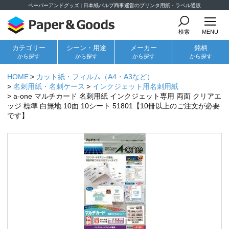
ペーパーアンドグッズ | 日本紙パルプ商事運営のプリンタ用紙・ラベル通販
検索
MENU
カテゴリー
シーン・用途
メーカー
銘柄
から探す
から探す
から探す
から探す
HOME
カット紙・フィルム（A4・A3など）
名刺用紙・名刺ケース
インクジェット用名刺用紙
a-one マルチカード 名刺用紙 インクジェット専用 両面 クリアエ
ッジ 標準 白無地 10面 10シート 51801【10冊以上のご注文が必要
です】