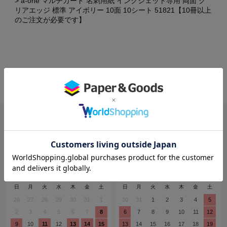
a-one マルチカード 名刺用紙 インクジェット専用 両面 ク
リアエッジ 標準 アイボリー 10面 10シート 51821【10冊以上
のご注文が必要です】
×
×
営業日カレンダー
2026年8月
2026年9月
日
月
火
水
木
金
土
日
月
火
水
木
金
土
26
27
28
29
30
31
1
30
31
1
2
3
4
5
2
3
4
5
6
7
8
6
7
8
9
10
11
12
9
10
11
12
13
14
15
13
14
15
16
17
18
19