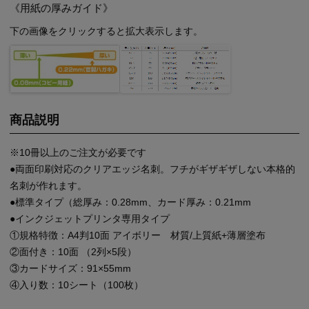
《用紙の厚みガイド》
下の画像をクリックすると拡大表示します。
商品説明
※10冊以上のご注文が必要です
●両面印刷対応のクリアエッジ名刺。フチがギザギザしない本格的
名刺が作れます。
●標準タイプ（総厚み：0.28mm、カード厚み：0.21mm
●インクジェットプリンタ専用タイプ
①規格特徴：A4判10面 アイボリー 材質/上質紙+薄層塗布
②面付き：10面 （2列×5段）
③カードサイズ：91×55mm
④入り数：10シート（100枚）