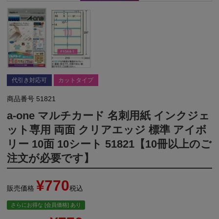
代引き対応可
カットタイプ
商品番号
51821
a-one マルチカード 名刺用紙 インクジェ
ット専用 両面 クリアエッジ 標準 アイボ
リー 10面 10シート 51821【10冊以上のご
注文が必要です】
¥
770
販売価格
税込
さらにお得な [会員価格] あり