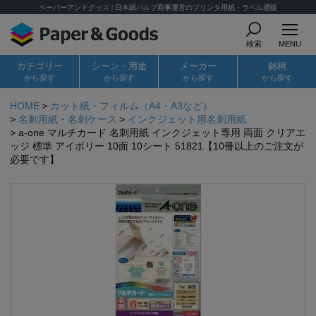
ペーパーアンドグッズ | 日本紙パルプ商事運営のプリンタ用紙・ラベル通販
検索
MENU
カテゴリー
シーン・用途
メーカー
銘柄
から探す
から探す
から探す
から探す
HOME
カット紙・フィルム（A4・A3など）
名刺用紙・名刺ケース
インクジェット用名刺用紙
a-one マルチカード 名刺用紙 インクジェット専用 両面 クリアエ
ッジ 標準 アイボリー 10面 10シート 51821【10冊以上のご注文が
必要です】