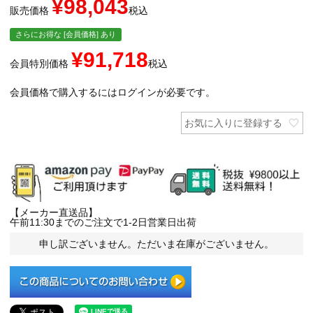
¥
98,043
販売価格
税込
さらにお得な [会員価格] あり
¥
91,718
会員特別価格
税込
会員価格で購入するにはログインが必要です。
お気に入りに登録する
【メーカー直送品】
午前11:30までのご注文で1-2日営業日出荷
申し訳ございません。ただいま在庫がございません。