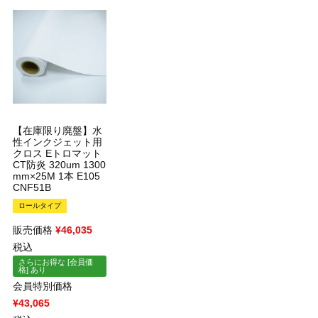
×
×
【在庫限り廃盤】水
性インクジェット用
クロス Eトロマット
CT防炎 320um 1300
mm×25M 1本 E105
CNF51B
ロールタイプ
販売価格
¥
46,035
税込
さらにお得な [会員価
格] あり
会員特別価格
¥
43,065