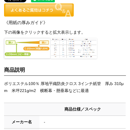
《用紙の厚みガイド》
下の画像をクリックすると拡大表示します。
商品説明
ポリエステル100％ 厚地平織防炎クロス 3インチ紙管 厚み 310μ
m 米坪221g/m2 横断幕・懸垂幕などに最適
商品仕様／スペック
メーカー名
-