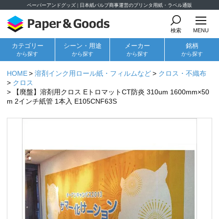
ペーパーアンドグッズ | 日本紙パルプ商事運営のプリンタ用紙・ラベル通販
検索
MENU
カテゴリー
シーン・用途
メーカー
銘柄
から探す
から探す
から探す
から探す
HOME
溶剤インク用ロール紙・フィルムなど
クロス・不織布
クロス
【廃盤】溶剤用クロス EトロマットCT防炎 310um 1600mm×50
m 2インチ紙管 1本入 E105CNF63S