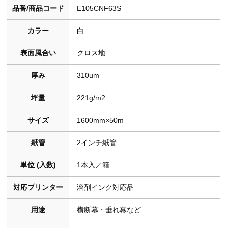
品番/商品コード
E105CNF63S
カラー
白
表面風合い
クロス地
厚み
310um
坪量
221g/m2
サイズ
1600mm×50m
紙管
2インチ紙管
単位 (入数)
1本入／箱
対応プリンター
溶剤インク対応品
用途
横断幕・垂れ幕など