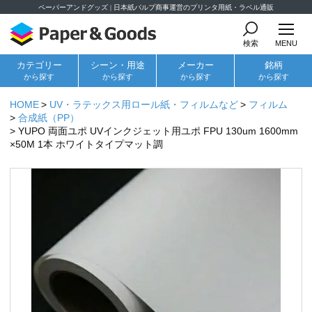
ペーパーアンドグッズ | 日本紙パルプ商事運営のプリンタ用紙・ラベル通販
検索
MENU
カテゴリー
シーン・用途
メーカー
銘柄
から探す
から探す
から探す
から探す
HOME
UV・ラテックス用ロール紙・フィルムなど
フィルム
合成紙（PP）
YUPO 両面ユポ UVインクジェット用ユポ FPU 130um 1600mm
×50M 1本 ホワイトタイプマット調