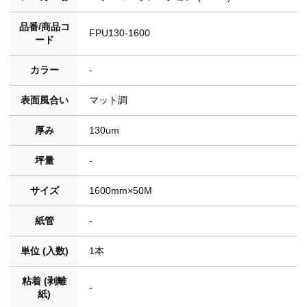
品番/商品コ
FPU130-1600
ード
カラー
-
表面風合い
マット調
厚み
130um
坪量
-
サイズ
1600mm×50M
紙管
-
単位 (入数)
1本
粘着 (剥離
-
紙)