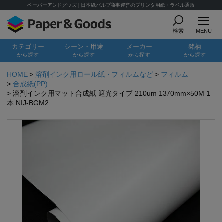
ペーパーアンドグッズ | 日本紙パルプ商事運営のプリンタ用紙・ラベル通販
検索
MENU
カテゴリー
シーン・用途
メーカー
銘柄
から探す
から探す
から探す
から探す
HOME
溶剤インク用ロール紙・フィルムなど
フィルム
合成紙(PP)
溶剤インク用マット合成紙 遮光タイプ 210um 1370mm×50M 1
本 NIJ-BGM2