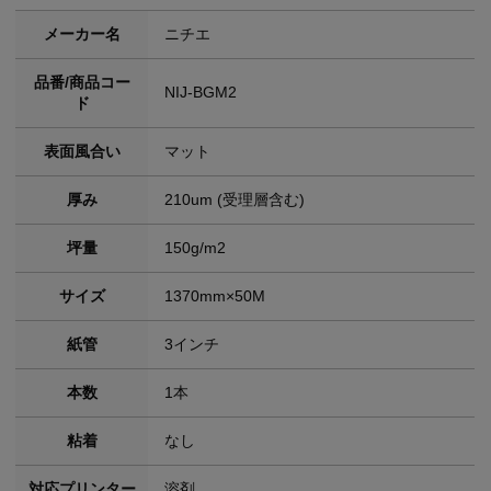
メーカー名
ニチエ
品番/商品コー
NIJ-BGM2
ド
表面風合い
マット
厚み
210um (受理層含む)
坪量
150g/m2
サイズ
1370mm×50M
紙管
3インチ
本数
1本
粘着
なし
対応プリンター
溶剤