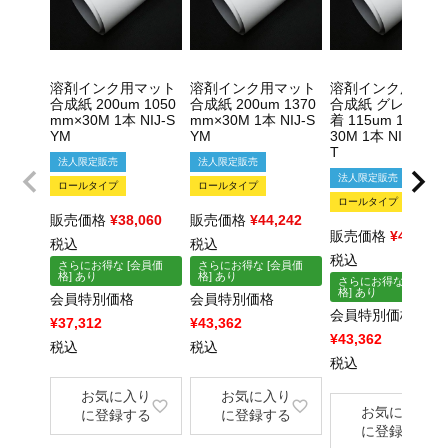
溶剤インク用マット
溶剤インク用マット
溶剤インク用マッ
合成紙 200um 1050
合成紙 200um 1370
合成紙 グレー糊強
mm×30M 1本 NIJ-S
mm×30M 1本 NIJ-S
着 115um 1050m
YM
YM
30M 1本 NIJ-SYM
T
法人限定販売
法人限定販売
法人限定販売
ロールタイプ
ロールタイプ
ロールタイプ
販売価格
¥
38,060
販売価格
¥
44,242
販売価格
¥
44,242
税込
税込
税込
さらにお得な [会員価
さらにお得な [会員価
格] あり
格] あり
さらにお得な [会員価
格] あり
会員特別価格
会員特別価格
会員特別価格
¥
37,312
¥
43,362
¥
43,362
×
税込
税込
×
税込
お気に入り
お気に入り
お気に入り
に登録する
に登録する
に登録する