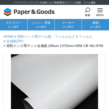
ペーパーアンドグッズ | 日本紙パルプ商事運営のプリンタ用紙・ラベル通販
検索
MENU
カテゴリー
シーン・用途
メーカー
銘柄
から探す
から探す
から探す
から探す
HOME
溶剤インク用ロール紙・フィルムなど
フィルム
合成紙(PP)
溶剤インク用マット合成紙 200um 1370mm×30M 1本 NIJ-SYM