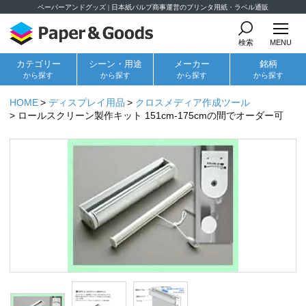
ペーパーアンドグッズ | 日本紙パルプ商事運営のプリンタ用紙・ラベル通販
検索
MENU
カテゴリー
シーン・用途
メーカー
銘柄
から探す
から探す
から探す
から探す
HOME
ディスプレイ用品
クロスメディア作成ツール
ロールスクリーン製作キット 151cm-175cmの間でオーダー可