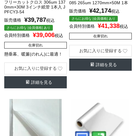
フリーカットクロス 306um 137
085 265um 1270mm×50M 1本
0mm×30M 3インチ紙管 1本入 J
¥
42,174
販売価格
税込
PFCY3-54
¥
39,787
さらにお得な [会員価格] あり
販売価格
税込
¥
41,338
会員特別価格
税込
さらにお得な [会員価格] あり
¥
39,006
会員特別価格
税込
在庫切れ
在庫切れ
お気に入りに登録する
懸垂幕、暖簾(のれん)に最適！
詳細を見る
お気に入りに登録する
詳細を見る