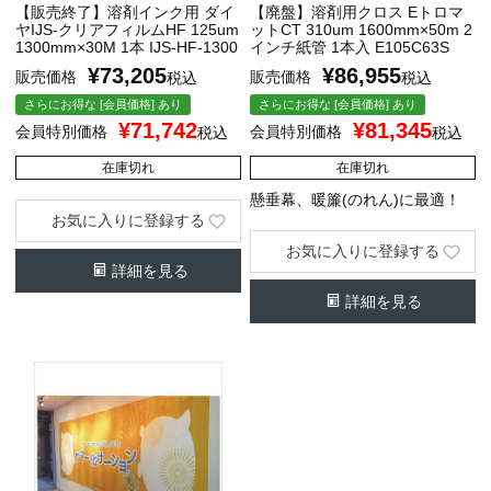
【販売終了】溶剤インク用 ダイ
【廃盤】溶剤用クロス Eトロマ
ヤIJS-クリアフィルムHF 125um
ットCT 310um 1600mm×50m 2
1300mm×30M 1本 IJS-HF-1300
インチ紙管 1本入 E105C63S
¥
73,205
¥
86,955
販売価格
販売価格
税込
税込
さらにお得な [会員価格] あり
さらにお得な [会員価格] あり
¥
71,742
¥
81,345
会員特別価格
会員特別価格
税込
税込
在庫切れ
在庫切れ
懸垂幕、暖簾(のれん)に最適！
お気に入りに登録する
お気に入りに登録する
詳細を見る
詳細を見る