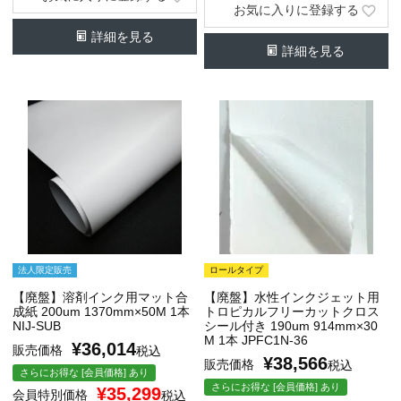
お気に入りに登録する
詳細を見る
詳細を見る
法人限定販売
ロールタイプ
【廃盤】溶剤インク用マット合
【廃盤】水性インクジェット用
成紙 200um 1370mm×50M 1本
トロピカルフリーカットクロス
NIJ-SUB
シール付き 190um 914mm×30
M 1本 JPFC1N-36
¥
36,014
販売価格
税込
¥
38,566
販売価格
税込
さらにお得な [会員価格] あり
さらにお得な [会員価格] あり
¥
35,299
会員特別価格
税込