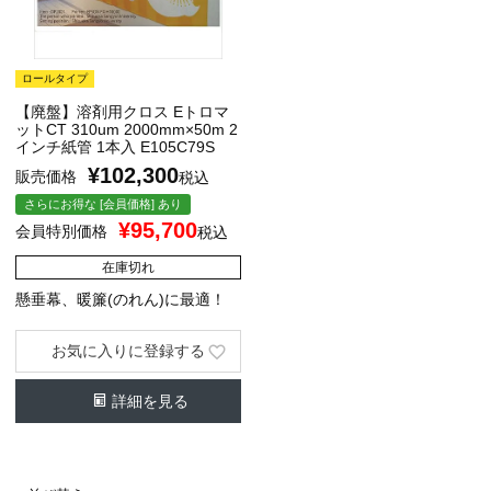
ロールタイプ
【廃盤】溶剤用クロス Eトロマ
ットCT 310um 2000mm×50m 2
インチ紙管 1本入 E105C79S
¥
102,300
販売価格
税込
さらにお得な [会員価格] あり
¥
95,700
会員特別価格
税込
在庫切れ
懸垂幕、暖簾(のれん)に最適！
お気に入りに登録する
詳細を見る