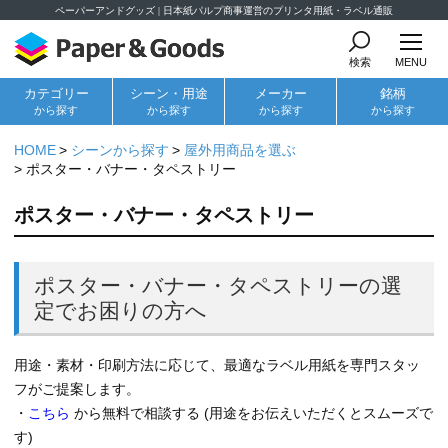
ペーパーアンドグッズ | 日本紙パルプ商事運営のプリンタ用紙・ラベル通販
検索
MENU
カテゴリー
シーン・用途
メーカー
銘柄
から探す
から探す
から探す
から探す
HOME
シーンから探す
屋外用商品を選ぶ
ポスター・バナー・タペストリー
ポスター・バナー・タペストリー
ポスター・バナー・タペストリーの選
定でお困りの方へ
用途・素材・印刷方法に応じて、最適なラベル用紙を専門スタッ
フがご提案します。
・
こちら
から無料で相談する (用途をお伝えいただくとスムーズで
す)