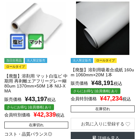
当日出荷品
法人限定販売
法人限定販売
ロールタイプ
ロールタイプ
【廃盤】溶剤用吸着合成紙 160u
m 1060mm×20M 1本
【廃盤】溶剤用 マット白塩ビ 中
期用 再剥離エアフリーグレー糊
¥
48,191
販売価格
税込
80um 1370mm×50M 1本 NIJ-X
MA
さらにお得な [会員価格] あり
¥
47,234
¥
43,197
会員特別価格
税込
販売価格
税込
さらにお得な [会員価格] あり
在庫切れ
¥
42,339
会員特別価格
税込
お気に入りに登録する
在庫切れ
コスト・品質バランス◎
詳細を見る