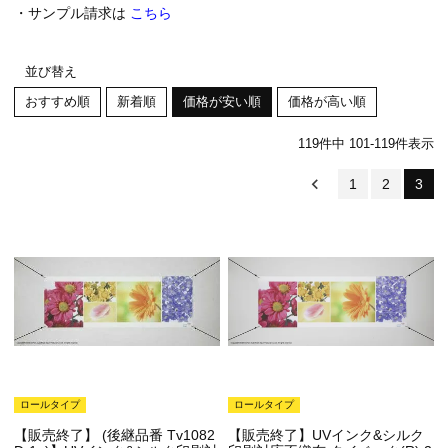
・サンプル請求は
こちら
並び替え
おすすめ順
新着順
価格が安い順
価格が高い順
119
件中
101
-
119
件表示
1
2
3
ロールタイプ
ロールタイプ
【販売終了】 (後継品番 Tv1082
【販売終了】UVインク&シルク