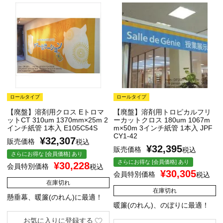
ロールタイプ
ロールタイプ
【廃盤】溶剤用クロス Eトロマ
【廃盤】溶剤用トロピカルフリ
ットCT 310um 1370mm×25m 2
ーカットクロス 180um 1067m
インチ紙管 1本入 E105C54S
m×50m 3インチ紙管 1本入 JPF
CY1-42
¥
32,307
販売価格
税込
¥
32,395
販売価格
税込
さらにお得な [会員価格] あり
さらにお得な [会員価格] あり
¥
30,228
会員特別価格
税込
¥
30,305
会員特別価格
税込
在庫切れ
在庫切れ
懸垂幕、暖簾(のれん)に最適！
暖簾(のれん)、のぼりに最適！
お気に入りに登録する