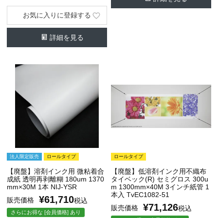
お気に入りに登録する
詳細を見る
法人限定販売
ロールタイプ
ロールタイプ
【廃盤】溶剤インク用 微粘着合
【廃盤】低溶剤インク用不織布
成紙 透明再剥離糊 180um 1370
タイベック(R) セミグロス 300u
mm×30M 1本 NIJ-YSR
m 1300mm×40M 3インチ紙管 1
本入 TvEC1082-51
¥
61,710
販売価格
税込
¥
71,126
販売価格
税込
さらにお得な [会員価格] あり