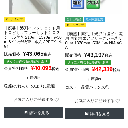
ロールタイプ
当日出荷品
法人限定販売
ロールタイプ
【廃盤】溶剤インクジェット用
トロピカルフリーカットクロス
【廃盤】溶剤用 光沢白塩ビ 中期
シール付き 210um 1370mm×30
用 再剥離エアフリーグレー糊 8
m 3インチ紙管 1本入 JPFCY1N-
0um 1370mm×50M 1本 NIJ-XG
54
A
¥
43,065
販売価格
¥
43,197
税込
販売価格
税込
さらにお得な [会員価格] あり
さらにお得な [会員価格] あり
¥
40,095
会員特別価格
¥
42,339
税込
会員特別価格
税込
在庫切れ
在庫切れ
暖簾(のれん)、のぼりに最適！
コスト・品質バランス◎
お気に入りに登録する
お気に入りに登録する
詳細を見る
詳細を見る