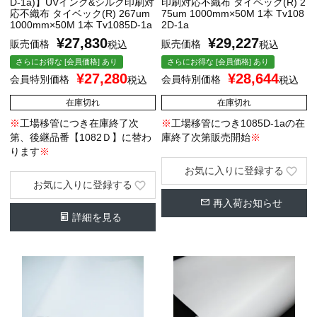
D-1a)】UVインク&シルク印刷対
印刷対応不織布 タイベック(R) 2
応不織布 タイベック(R) 267um
75um 1000mm×50M 1本 Tv108
1000mm×50M 1本 Tv1085D-1a
2D-1a
¥
27,830
¥
29,227
販売価格
販売価格
税込
税込
さらにお得な [会員価格] あり
さらにお得な [会員価格] あり
¥
27,280
¥
28,644
会員特別価格
会員特別価格
税込
税込
在庫切れ
在庫切れ
※
工場移管につき在庫終了次
※
工場移管につき
1085D-1a
の在
第、後継品番【1082Ｄ】に替わ
庫終了次第販売開始
※
ります
※
お気に入りに登録する
お気に入りに登録する
再入荷お知らせ
詳細を見る