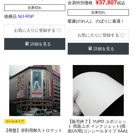
¥
37,807
会員特別価格
税込
在庫切れ
在庫切れ
後継品
NIJ-RSP
暖簾(のれん)、のぼりに最適！
お気に入りに登録する
お気に入りに登録する
詳細を見る
詳細を見る
【販売終了】YUPO ユポジェッ
ロールタイプ
ト 両面ユポ インクジェット(両
【廃盤】溶剤用耐久トロマット
面UV用)コンシールタイプ XAA1