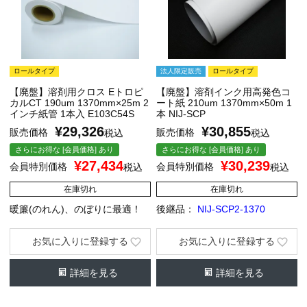
ロールタイプ
法人限定販売
ロールタイプ
【廃盤】溶剤用クロス Eトロピ
【廃盤】溶剤インク用高発色コ
カルCT 190um 1370mm×25m 2
ート紙 210um 1370mm×50m 1
インチ紙管 1本入 E103C54S
本 NIJ-SCP
¥
29,326
¥
30,855
販売価格
販売価格
税込
税込
さらにお得な [会員価格] あり
さらにお得な [会員価格] あり
¥
27,434
¥
30,239
会員特別価格
会員特別価格
税込
税込
在庫切れ
在庫切れ
暖簾(のれん)、のぼりに最適！
後継品：
NIJ-SCP2-1370
お気に入りに登録する
お気に入りに登録する
詳細を見る
詳細を見る