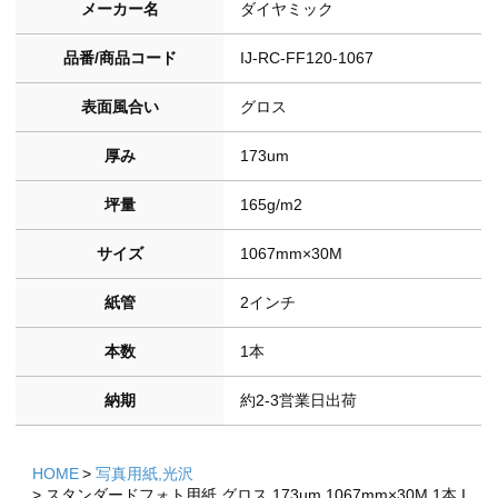
メーカー名
ダイヤミック
品番/商品コード
IJ-RC-FF120-1067
表面風合い
グロス
厚み
173um
坪量
165g/m2
サイズ
1067mm×30M
紙管
2インチ
本数
1本
納期
約2-3営業日出荷
HOME
写真用紙,光沢
スタンダードフォト用紙 グロス 173um 1067mm×30M 1本 I