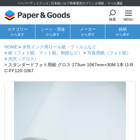
ペーパーアンドグッズ | 日本紙パルプ商事運営のプリンタ用紙・ラベル通販
検索
MENU
カテゴリー
シーン・用途
メーカー
銘柄
から探す
から探す
から探す
から探す
HOME
水性インク用ロール紙・フィルムなど
紙（フォト紙、マット紙、和紙など）
写真用紙（フォト紙）
光沢（グロス）
スタンダードフォト用紙 グロス 173um 1067mm×30M 1本 IJ-R
C-FF120-1067