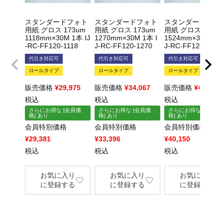
スタンダードフォト
スタンダードフォト
スタンダードフォ
用紙 グロス 173um
用紙 グロス 173um
用紙 グロス 173u
1118mm×30M 1本 IJ
1270mm×30M 1本 I
1524mm×30M 1本 
×
-RC-FF120-1118
J-RC-FF120-1270
J-RC-FF120-1524
×
代引き対応可
代引き対応可
代引き対応可
ロールタイプ
ロールタイプ
ロールタイプ
販売価格
¥
29,975
販売価格
¥
34,067
販売価格
¥
40,964
税込
税込
税込
さらにお得な [会員価
さらにお得な [会員価
さらにお得な [会員価
格] あり
格] あり
格] あり
会員特別価格
会員特別価格
会員特別価格
¥
29,381
¥
33,396
¥
40,150
税込
税込
税込
お気に入り
お気に入り
お気に入り
に登録する
に登録する
に登録する