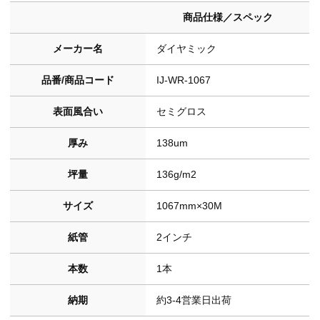
商品仕様／スペック
メーカー名
ダイヤミック
品番/商品コード
IJ-WR-1067
表面風合い
セミグロス
厚み
138um
坪量
136g/m2
サイズ
1067mm×30M
紙管
2インチ
本数
1本
納期
約3-4営業日出荷