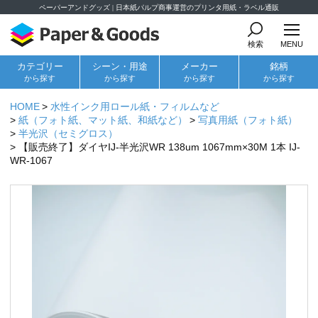
ペーパーアンドグッズ | 日本紙パルプ商事運営のプリンタ用紙・ラベル通販
検索
MENU
カテゴリー
シーン・用途
メーカー
銘柄
から探す
から探す
から探す
から探す
HOME
水性インク用ロール紙・フィルムなど
紙（フォト紙、マット紙、和紙など）
写真用紙（フォト紙）
半光沢（セミグロス）
【販売終了】ダイヤIJ-半光沢WR 138um 1067mm×30M 1本 IJ-
WR-1067