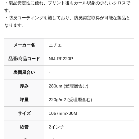
・製品安定性に優れ、プリント後もカール現象の少ないクロスで
す。
・防炎コーティングを施しており、防炎認定取得が可能な製品と
なります。
メーカー名
ニチエ
品番/商品コード
NIJ-RF220P
表面風合い
-
厚み
280um (受理層含む)
坪量
220g/m2 (受理層含む)
サイズ
1067mm×30M
紙管
2インチ