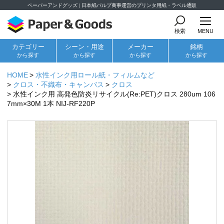
ペーパーアンドグッズ | 日本紙パルプ商事運営のプリンタ用紙・ラベル通販
検索
MENU
カテゴリー
シーン・用途
メーカー
銘柄
から探す
から探す
から探す
から探す
HOME
水性インク用ロール紙・フィルムなど
クロス・不織布・キャンバス
クロス
水性インク用 高発色防炎リサイクル(Re:PET)クロス 280um 106
7mm×30M 1本 NIJ-RF220P