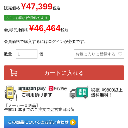
¥
47,399
販売価格
税込
さらにお得な [会員価格] あり
¥
46,464
会員特別価格
税込
会員価格で購入するにはログインが必要です。
お気に入りに登録する
カートに入れる
【メーカー直送品】
午前11:30までのご注文で翌営業日出荷