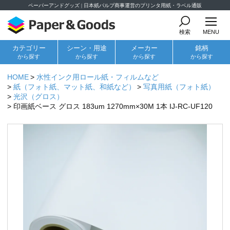
ペーパーアンドグッズ | 日本紙パルプ商事運営のプリンタ用紙・ラベル通販
検索
MENU
カテゴリー
シーン・用途
メーカー
銘柄
から探す
から探す
から探す
から探す
HOME
水性インク用ロール紙・フィルムなど
紙（フォト紙、マット紙、和紙など）
写真用紙（フォト紙）
光沢（グロス）
印画紙ベース グロス 183um 1270mm×30M 1本 IJ-RC-UF120