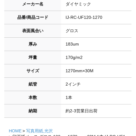
メーカー名
ダイヤミック
品番/商品コード
IJ-RC-UF120-1270
表面風合い
グロス
厚み
183um
坪量
170g/m2
サイズ
1270mm×30M
紙管
2インチ
本数
1本
納期
約2-3営業日出荷
HOME
写真用紙,光沢