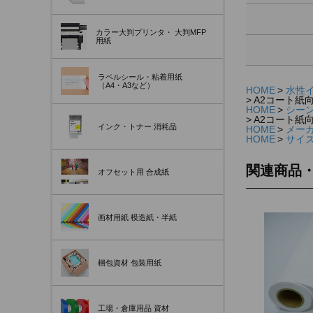
カラー大判プリンタ・
大判MFP
用紙
ラベルシール・粘着用紙
（A4・A3など）
HOME
水性
A2コート紙向け
HOME
シー
A2コート紙向け
インク・トナー
消耗品
HOME
メー
HOME
サイ
関連商品
オフセット用
合成紙
画材用紙
模造紙・半紙
梱包資材
包装用紙
工場・倉庫用品
資材