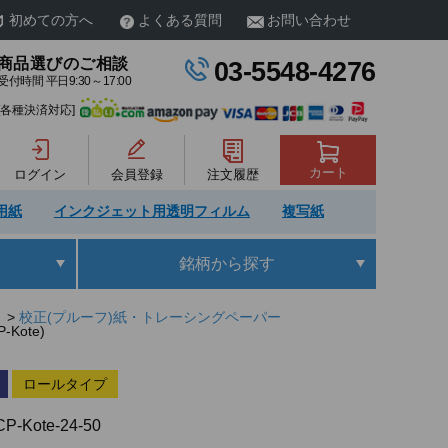
初めての方へ
よくある質問
お問い合わせ
商品選びのご相談
03-5548-4276
受付時間 平日9:30～17:00
[各種決済対応]
カート
ログイン
会員登録
注文履歴
用紙
インクジェット用透明フィルム
複写紙
銘柄
から探す
）
校正(プルーフ)紙・トレーシングペーパー
Kote)
ロールタイプ
P-Kote-24-50