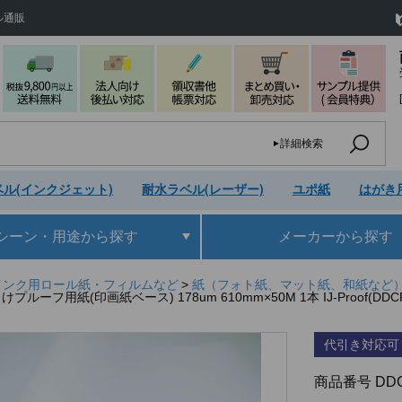
ル通販
詳細検索
ル(インクジェット)
耐水ラベル(レーザー)
ユポ紙
はがき
シーン・用途
から探す
メーカー
から探す
インク用ロール紙・フィルムなど
紙（フォト紙、マット紙、和紙など
プルーフ用紙(印画紙ベース) 178um 610mm×50M 1本 IJ-Proof(DDCP-
代引き対応可
商品番号
DDC