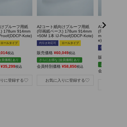
向けプルーフ用紙
A2コート紙向けプルーフ用紙
A2コート紙向
 178um 914mm
(印画紙ベース) 178um 914mm
(印画紙ベース) 1
Proof(DDCP-Kote)
×50M 1本 IJ-Proof(DDCP-Kote)
m×30M 1本 IJ-P
e)
ロールタイプ
代引き対応可
ロールタイプ
代引き対応可
ロ
,014
販売価格
¥
60,049
税込
税込
販売価格
¥
42,0
会員価格] あり
さらにお得な [会員価格] あり
さらにお得な [会員
¥
35,299
会員特別価格
¥
58,850
税込
税込
会員特別価格
¥
りに登録する
お気に入りに登録する
お気に入り