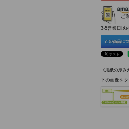
3-5営業日
《用紙の厚み
下の画像をク