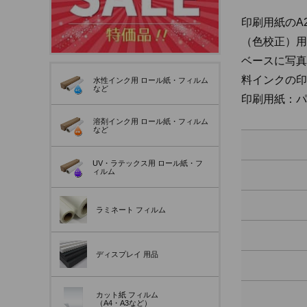
印刷用紙のA
（色校正）用
ベースに写真
料インクの印
水性インク用
ロール紙・フィルム
など
印刷用紙：パ
溶剤インク用
ロール紙・フィルム
など
UV・ラテックス用
ロール紙・フ
ィルム
ラミネート
フィルム
ディスプレイ
用品
カット紙
フィルム
（A4・A3など）