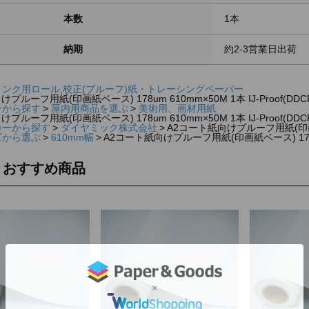
本数
1本
納期
約2-3営業日出荷
インク用ロール,校正(プルーフ)紙・トレーシングペーパー
プルーフ用紙(印画紙ベース) 178um 610mm×50M 1本 IJ-Proof(DDCP-
ンから探す
屋内用商品を選ぶ
美術用、画材用紙
プルーフ用紙(印画紙ベース) 178um 610mm×50M 1本 IJ-Proof(DDCP-
カーから探す
ダイヤミック株式会社
A2コート紙向けプルーフ用紙(印画紙ベース
ズから選ぶ
610mm幅
A2コート紙向けプルーフ用紙(印画紙ベース) 178um 61
・おすすめ商品