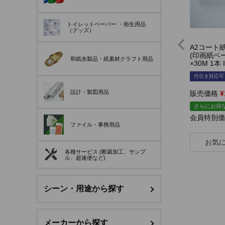
トイレットペーパー
・衛生用品
（グッズ）
A2コート
(印画紙ベース
和紙糸製品・紙素材クラフト用品
×30M 1本 I
代引き対応可
設計・製図用品
販売価格
¥
さらにお得な
会員特別価
ファイル・事務用品
お気
各種サービス (断裁加工、サンプ
ル、超速便など)
シーン・用途から探す
メーカーから探す