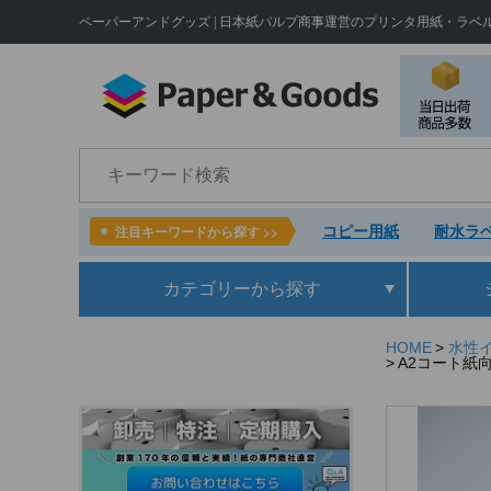
ペーパーアンドグッズ | 日本紙パルプ商事運営のプリンタ用紙・ラベ
検索
コピー用紙
耐水ラベ
注目キーワードから探す >>
カテゴリー
から探す
HOME
水性
A2コート紙向け