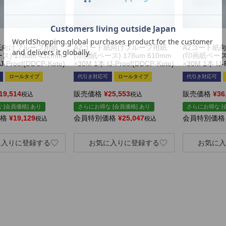
紙向けプルーフ用紙
A2コート紙向けプルーフ用紙
A2コート紙
) 178um 432mm
(印画紙ベース) 178um 610mm
(印画紙ベース)
J-Proof(DDCP-Kote)
×30M 1本 IJ-Proof(DDCP-Kote)
×30M 1本 IJ-
ロールタイプ
代引き対応可
ロールタイプ
代引き対応可
19,514
販売価格
¥
25,553
販売価格
¥
36
税込
税込
 [会員価格] あり
さらにお得な [会員価格] あり
さらにお得な [
格
¥
19,129
会員特別価格
¥
25,047
会員特別価格
税込
税込
に入りに登録する
お気に入りに登録する
お気に入