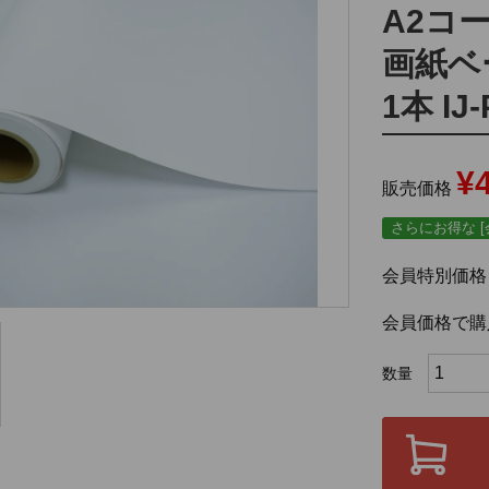
A2コ
画紙ベー
1本 IJ-
¥
販売価格
さらにお得な [
会員特別価格
会員価格で購