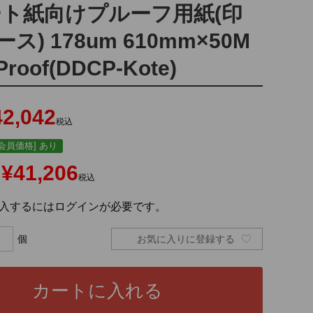
ート紙向けプルーフ用紙(印
ス) 178um 610mm×50M
Proof(DDCP-Kote)
42,042
税込
会員価格] あり
¥
41,206
税込
入するにはログインが必要です。
お気に入りに登録する
カートに入れる