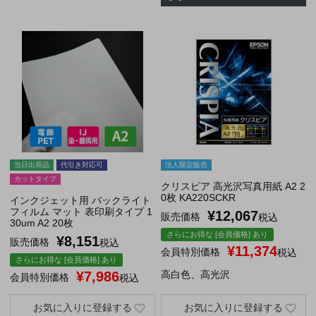
当日出荷品
代引き対応可
法人限定販売
カットタイプ
クリスピア 高光沢写真用紙 A2 2
0枚 KA220SCKR
インクジェット用 バックライト
フィルム マット 表印刷タイプ 1
¥
12,067
販売価格
税込
30um A2 20枚
さらにお得な [会員価格] あり
¥
8,151
販売価格
税込
¥
11,374
会員特別価格
税込
さらにお得な [会員価格] あり
¥
7,986
高白色、高光沢
会員特別価格
税込
お気に入りに登録する
お気に入りに登録する