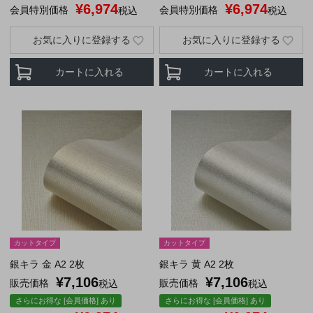
¥
6,974
¥
6,974
会員特別価格
会員特別価格
税込
税込
お気に入りに登録する
お気に入りに登録する
カートに入れる
カートに入れる
カットタイプ
カットタイプ
銀キラ 金 A2 2枚
銀キラ 黄 A2 2枚
¥
7,106
¥
7,106
販売価格
販売価格
税込
税込
さらにお得な [会員価格] あり
さらにお得な [会員価格] あり