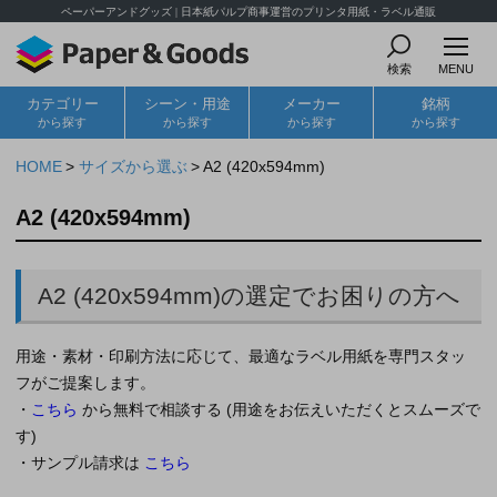
ペーパーアンドグッズ | 日本紙パルプ商事運営のプリンタ用紙・ラベル通販
検索
MENU
カテゴリー
シーン・用途
メーカー
銘柄
から探す
から探す
から探す
から探す
HOME
サイズから選ぶ
A2 (420x594mm)
A2 (420x594mm)
A2 (420x594mm)の選定でお困りの方へ
用途・素材・印刷方法に応じて、最適なラベル用紙を専門スタッ
フがご提案します。
・
こちら
から無料で相談する (用途をお伝えいただくとスムーズで
す)
・サンプル請求は
こちら