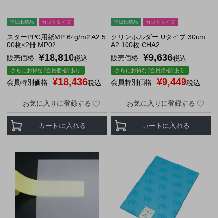
当日出荷品
カットタイプ
当日出荷品
カットタイプ
スターPPC用紙MP 64g/m2 A2 5
クリンホルダー Uタイプ 30um
00枚×2冊 MP02
A2 100枚 CHA2
¥
18,810
¥
9,636
販売価格
販売価格
税込
税込
さらにお得な [会員価格] あり
さらにお得な [会員価格] あり
¥
18,436
¥
9,449
会員特別価格
会員特別価格
税込
税込
お気に入りに登録する
お気に入りに登録する
カートに入れる
カートに入れる