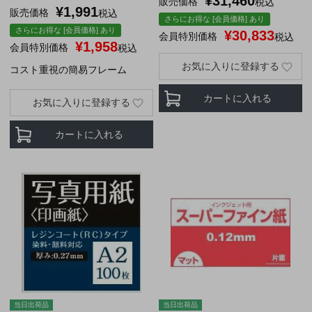
¥
31,460
販売価格
税込
¥
1,991
販売価格
税込
さらにお得な [会員価格] あり
さらにお得な [会員価格] あり
¥
30,833
会員特別価格
税込
¥
1,958
会員特別価格
税込
お気に入りに登録する
コスト重視の簡易フレーム
カートに入れる
お気に入りに登録する
カートに入れる
当日出荷品
当日出荷品