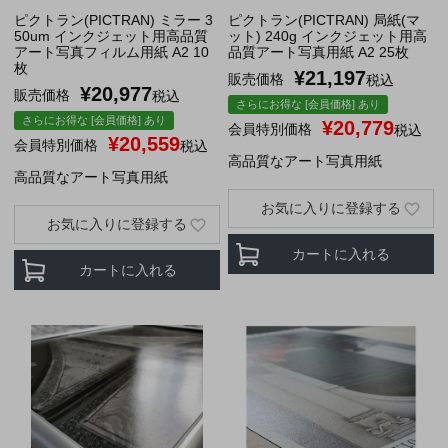
ピクトラン(PICTRAN) ミラー 3
ピクトラン(PICTRAN) 局紙(マ
50um インクジェット用高品質
ット) 240g インクジェット用高
アート写真フィルム用紙 A2 10
品質アート写真用紙 A2 25枚
枚
¥
21,197
販売価格
税込
¥
20,977
販売価格
税込
さらにお得な [会員価格] あり
さらにお得な [会員価格] あり
¥
20,779
会員特別価格
税込
¥
20,559
会員特別価格
税込
高品質なアート写真用紙
高品質なアート写真用紙
お気に入りに登録する
お気に入りに登録する
カートに入れる
カートに入れる