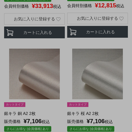
¥
12,815
¥
33,913
会員特別価格
税込
会員特別価格
税込
お気に入りに登録する
お気に入りに登録する
カートに入れる
カートに入れる
カットタイプ
カットタイプ
銀キラ 銅 A2 2枚
銀キラ 桜 A2 2枚
¥
7,106
¥
7,106
販売価格
販売価格
税込
税込
さらにお得な [会員価格] あり
さらにお得な [会員価格] あり