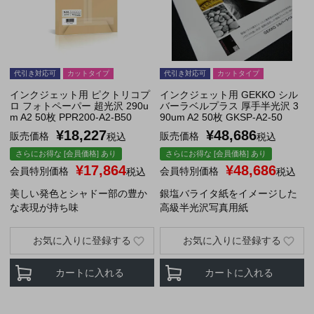
代引き対応可
カットタイプ
代引き対応可
カットタイプ
インクジェット用 ピクトリコプ
インクジェット用 GEKKO シル
ロ フォトペーパー 超光沢 290u
バーラベルプラス 厚手半光沢 3
m A2 50枚 PPR200-A2-B50
90um A2 50枚 GKSP-A2-50
¥
18,227
¥
48,686
販売価格
販売価格
税込
税込
さらにお得な [会員価格] あり
さらにお得な [会員価格] あり
¥
17,864
¥
48,686
会員特別価格
会員特別価格
税込
税込
美しい発色とシャドー部の豊か
銀塩バライタ紙をイメージした
な表現が持ち味
高級半光沢写真用紙
お気に入りに登録する
お気に入りに登録する
カートに入れる
カートに入れる