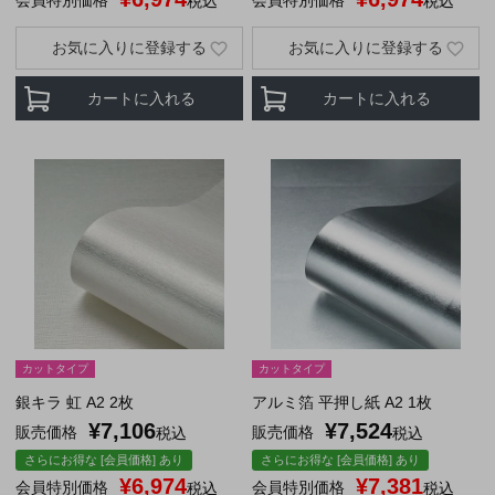
会員特別価格
会員特別価格
税込
税込
お気に入りに登録する
お気に入りに登録する
カートに入れる
カートに入れる
カットタイプ
カットタイプ
銀キラ 虹 A2 2枚
アルミ箔 平押し紙 A2 1枚
¥
7,106
¥
7,524
販売価格
販売価格
税込
税込
さらにお得な [会員価格] あり
さらにお得な [会員価格] あり
¥
6,974
¥
7,381
会員特別価格
会員特別価格
税込
税込