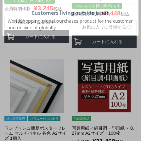
さらにお得な [会員価格] あり
さらにお得な [会員価格] あり
¥
3,245
会員特別価格
税込
¥
8,448
会員特別価格
税込
お気に入りに登録する
お気に入りに登録する
カートに入れる
カートに入れる
法人限定販売
バリエーションあり
当日出荷品
ワンプッシュ簡易ポスターフレ
写真用紙＜絹目調・印画紙＞ 0.
ーム マルチパネル 各色 A2サイ
27mm A2サイズ：100枚
ズ 1個入