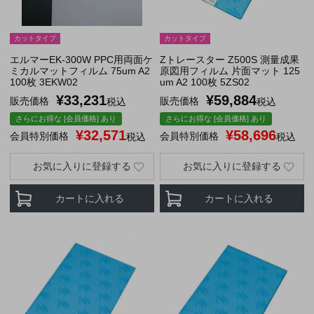
カットタイプ
カットタイプ
エルマーEK-300W PPC用両面ケ
Zトレースター Z500S 測量成果
ミカルマットフィルム 75um A2
原図用フィルム 片面マット 125
100枚 3EKW02
um A2 100枚 5ZS02
¥
33,231
¥
59,884
販売価格
販売価格
税込
税込
さらにお得な [会員価格] あり
さらにお得な [会員価格] あり
¥
32,571
¥
58,696
会員特別価格
会員特別価格
税込
税込
お気に入りに登録する
お気に入りに登録する
カートに入れる
カートに入れる