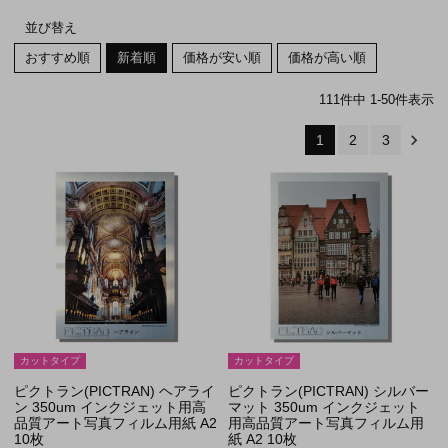
並び替え
おすすめ順
新着順
価格が安い順
価格が高い順
111
件中
1
-
50
件表示
1
2
3
カットタイプ
カットタイプ
ピクトラン(PICTRAN) ヘアライ
ピクトラン(PICTRAN) シルバー
ン 350um インクジェット用高
マット 350um インクジェット
品質アート写真フィルム用紙 A2
用高品質アート写真フィルム用
10枚
紙 A2 10枚