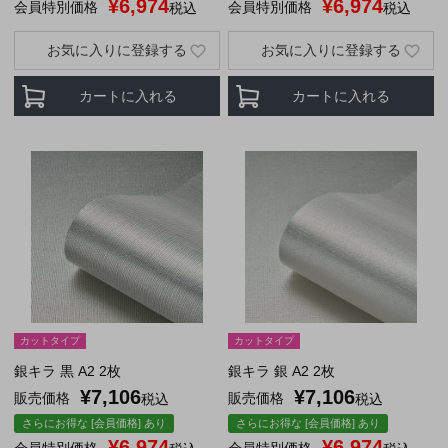
¥
6,974
¥
6,974
会員特別価格
会員特別価格
税込
税込
お気に入りに登録する
お気に入りに登録する
カートに入れる
カートに入れる
カットタイプ
カットタイプ
銀キラ 黒 A2 2枚
銀キラ 銀 A2 2枚
¥
7,106
¥
7,106
販売価格
販売価格
税込
税込
さらにお得な [会員価格] あり
さらにお得な [会員価格] あり
¥
6,974
¥
6,974