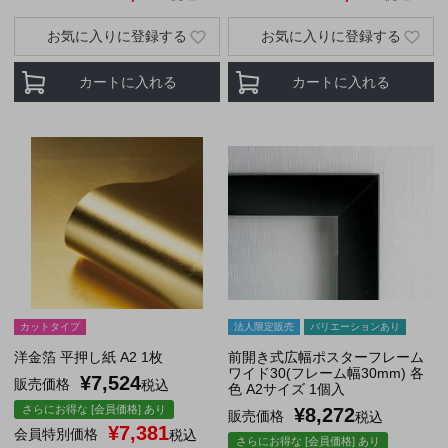
お気に入りに登録する
お気に入りに登録する
カートに入れる
カートに入れる
カットタイプ
法人限定販売
バリエーションあり
洋金箔 平押し紙 A2 1枚
前開き式広幅ポスターフレーム
ワイド30(フレーム幅30mm) 各
¥
7,524
販売価格
税込
色 A2サイズ 1個入
さらにお得な [会員価格] あり
¥
8,272
販売価格
税込
¥
7,381
会員特別価格
税込
さらにお得な [会員価格] あり