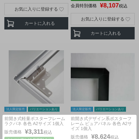
¥
8,107
会員特別価格
税込
お気に入りに登録する
お気に入りに登録する
カートに入れる
カートに入れる
法人限定販売
バリエーションあり
法人限定販売
バリエーションあり
前開き式軽量ポスターフレーム
前開き式デザイン系ポスターフ
ラクパネ 各色 A2サイズ 1個入
レーム ピュアパネル 各色 A2サ
イズ 1個入
¥
3,311
販売価格
税込
¥
8,624
販売価格
税込