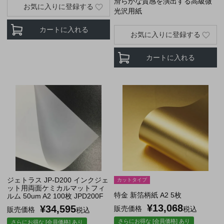
滑らかな質感を演出する高級微
お気に入りに登録する
光沢用紙
カートに入れる
お気に入りに登録する
カートに入れる
ジェトラス JP-D200 インクジェ
カットタイプ
ット用両面ケミカルマットフィ
特金 新箔柄紙 A2 5枚
ルム 50um A2 100枚 JPD200F
¥
13,068
¥
34,595
販売価格
税込
販売価格
税込
さらにお得な [会員価格] あり
さらにお得な [会員価格] あり