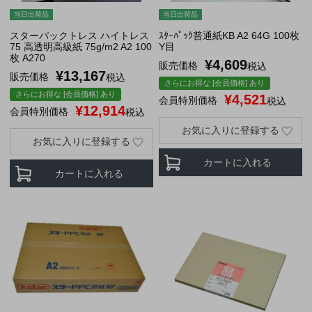
当日出荷品
当日出荷品
スターパックトレス ハイトレス
ｽﾀｰﾊﾟｯｸ普通紙KB A2 64G 100枚
75 高透明高級紙 75g/m2 A2 100
Y目
枚 A270
¥
4,609
販売価格
税込
¥
13,167
販売価格
税込
さらにお得な [会員価格] あり
さらにお得な [会員価格] あり
¥
4,521
会員特別価格
税込
¥
12,914
会員特別価格
税込
お気に入りに登録する
お気に入りに登録する
カートに入れる
カートに入れる