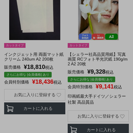
カットタイプ
カットタイプ
インクジェット用 両面マット紙
【シェラー社高品質用紙】写真
クリーム 240um A2 200枚
画質 RCフォト半光沢紙 190g/m
2 A2 20枚
¥
18,810
販売価格
税込
¥
9,328
販売価格
税込
さらにお得な [会員価格] あり
さらにお得な [会員価格] あり
¥
18,436
会員特別価格
税込
¥
9,141
会員特別価格
税込
お気に入りに登録する
印画紙最大手ドイツ／シェラー
社製 高品質品
カートに入れる
お気に入りに登録する
カートに入れる