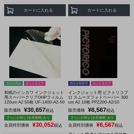
カートに入れる
カートに入れる
当日出荷品
カットタイプ
代引き対応可
カットタイプ
和紙のイシカワ インクジェット
インクジェット用 ピクトリコプ
用スーパークリアOHPフィルム
ロ スムーズフォトペーパー 300
120um A2 50枚 IJF-1400-A2-50
um A2 10枚 PPZ200-A2/10
¥
30,657
¥
6,567
販売価格
販売価格
税込
税込
さらにお得な [会員価格] あり
さらにお得な [会員価格] あり
¥
30,052
¥
6,567
会員特別価格
会員特別価格
税込
税込