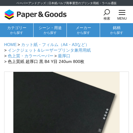
ペーパーアンドグッズ | 日本紙パルプ商事運営のプリンタ用紙・ラベル通販
検索
MENU
カテゴリー
シーン・用途
メーカー
銘柄
から探す
から探す
から探す
から探す
HOME
カット紙・フィルム（A4・A3など）
インクジェット＆レーザープリンタ兼用用紙
色上質・カラーペーパー
最厚口
色上質紙 超厚口 黒 B4 Y目 240um 800枚