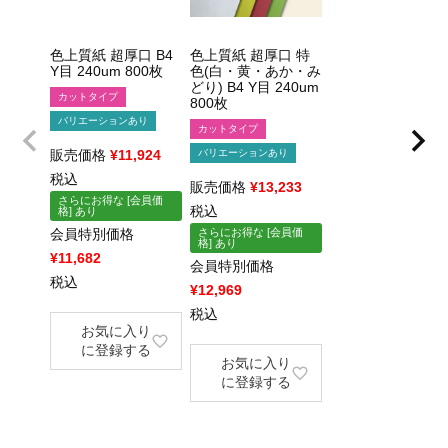
色上質紙 超厚口 B4
色上質紙 超厚口 特
Y目 240um 800枚
色(白・黄・あか・み
どり) B4 Y目 240um
カットタイプ
800枚
バリエーションあり
カットタイプ
販売価格
¥
11,924
バリエーションあり
税込
販売価格
¥
13,233
さらにお得な [会員価
税込
格] あり
会員特別価格
さらにお得な [会員価
格] あり
¥
11,682
会員特別価格
税込
¥
12,969
税込
×
×
お気に入り
に登録する
お気に入り
に登録する