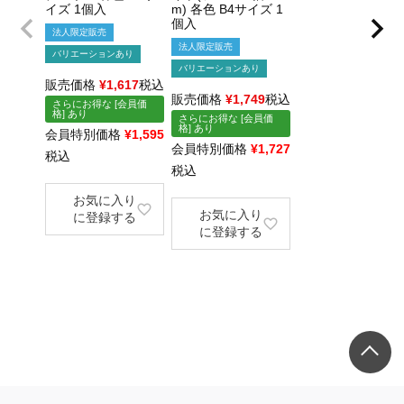
イズ 1個入
m) 各色 B4サイズ 1
個入
法人限定販売
法人限定販売
バリエーションあり
バリエーションあり
販売価格
¥
1,617
税込
販売価格
¥
1,749
税込
さらにお得な [会員価
格] あり
さらにお得な [会員価
格] あり
会員特別価格
¥
1,595
会員特別価格
¥
1,727
税込
税込
お気に入り
お気に入り
に登録する
に登録する