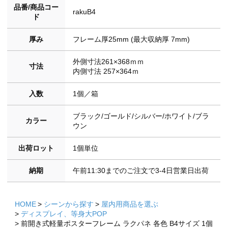
品番/商品コー
rakuB4
ド
厚み
フレーム厚25mm (最大収納厚 7mm)
外側寸法261×368ｍｍ
寸法
内側寸法 257×364ｍ
入数
1個／箱
ブラック/ゴールド/シルバー/ホワイト/ブラ
カラー
ウン
出荷ロット
1個単位
納期
午前11:30までのご注文で3-4日営業日出荷
HOME
シーンから探す
屋内用商品を選ぶ
ディスプレイ、等身大POP
前開き式軽量ポスターフレーム ラクパネ 各色 B4サイズ 1個