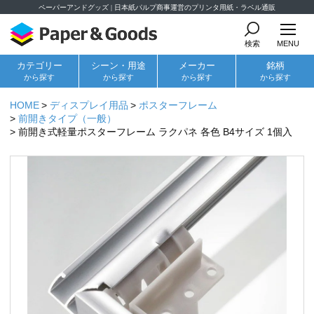
ペーパーアンドグッズ | 日本紙パルプ商事運営のプリンタ用紙・ラベル通販
検索
MENU
カテゴリー
シーン・用途
メーカー
銘柄
から探す
から探す
から探す
から探す
HOME
ディスプレイ用品
ポスターフレーム
前開きタイプ（一般）
前開き式軽量ポスターフレーム ラクパネ 各色 B4サイズ 1個入