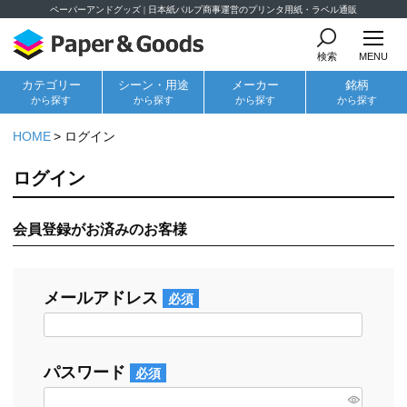
ペーパーアンドグッズ | 日本紙パルプ商事運営のプリンタ用紙・ラベル通販
検索
MENU
カテゴリー
シーン・用途
メーカー
銘柄
から探す
から探す
から探す
から探す
HOME
ログイン
ログイン
会員登録がお済みのお客様
メールアドレス
(必
須)
パスワード
(必