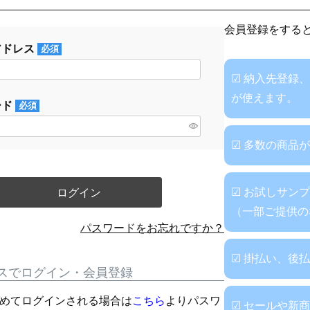
会員登録をする
アドレス
(必
☑ 納入先登録
須)
が使えます。
ード
(必
須)
☑ 多数の商品
☑ お試しサン
ログイン
（一部ご提供の
パスワードをお忘れですか？
☑ 掛払い、後
スでログイン・会員登録
に初めてログインされる場合は
こちら
よりパスワ
☑ セールや新