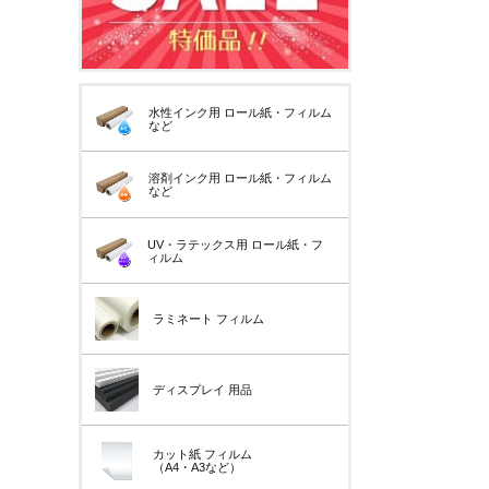
水性インク用
ロール紙・フィルム
など
溶剤インク用
ロール紙・フィルム
など
UV・ラテックス用
ロール紙・フ
ィルム
ラミネート
フィルム
ディスプレイ
用品
カット紙
フィルム
（A4・A3など）