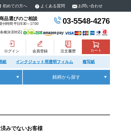
初めての方へ
よくある質問
お問い合わせ
商品選びのご相談
03-5548-4276
受付時間 平日9:30～17:00
[各種決済対応]
カート
ログイン
会員登録
注文履歴
用紙
インクジェット用透明フィルム
複写紙
銘柄
から探す
お済みでないお客様