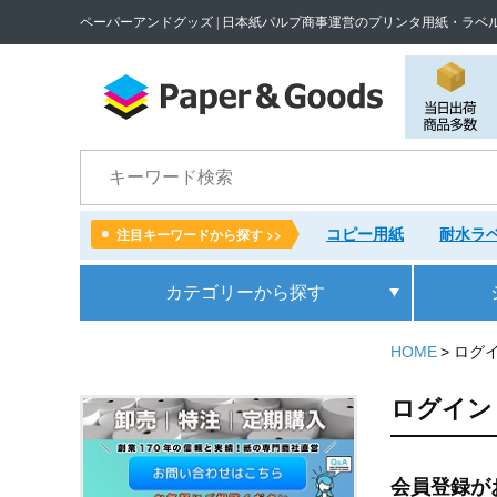
ペーパーアンドグッズ | 日本紙パルプ商事運営のプリンタ用紙・ラベ
検索
コピー用紙
耐水ラベ
注目キーワードから探す >>
カテゴリー
から探す
HOME
ログ
ログイン
会員登録が