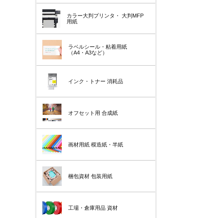
カラー大判プリンタ・
大判MFP
用紙
ラベルシール・粘着用紙
（A4・A3など）
インク・トナー
消耗品
オフセット用
合成紙
画材用紙
模造紙・半紙
梱包資材
包装用紙
工場・倉庫用品
資材