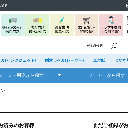
ル通販
詳細検索
ル(インクジェット)
耐水ラベル(レーザー)
ユポ紙
はがき
シーン・用途
から探す
メーカー
から探す
イン
お済みのお客様
まだご登録が