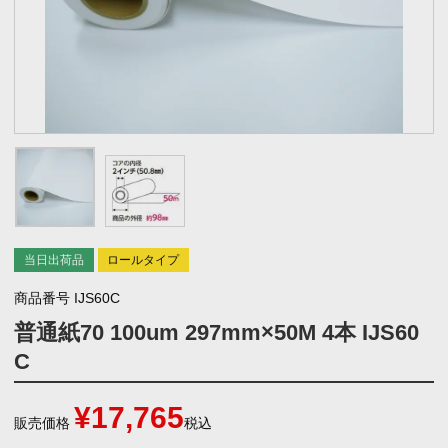
当日出荷品
ロールタイプ
商品番号
IJS60C
普通紙70 100um 297mm×50M 4本 IJS60
C
¥
17,765
販売価格
税込