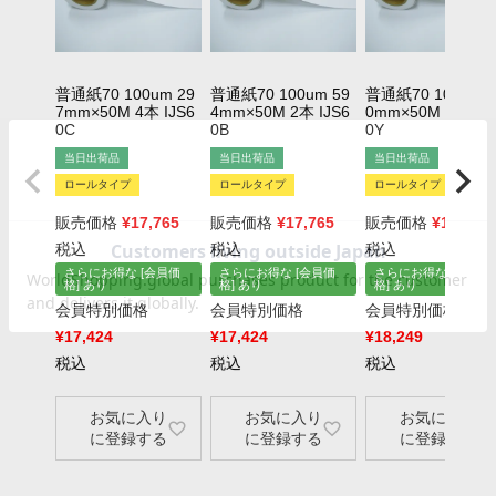
普通紙70 100um 29
普通紙70 100um 59
普通紙70 100um 6
×
7mm×50M 4本 IJS6
4mm×50M 2本 IJS6
0mm×50M 2本 IJS
×
0C
0B
0Y
当日出荷品
当日出荷品
当日出荷品
ロールタイプ
ロールタイプ
ロールタイプ
販売価格
¥
17,765
販売価格
¥
17,765
販売価格
¥
18,601
税込
税込
税込
さらにお得な [会員価
さらにお得な [会員価
さらにお得な [会員価
格] あり
格] あり
格] あり
会員特別価格
会員特別価格
会員特別価格
¥
17,424
¥
17,424
¥
18,249
税込
税込
税込
お気に入り
お気に入り
お気に入り
に登録する
に登録する
に登録する