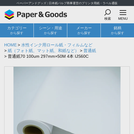
ペーパーアンドグッズ | 日本紙パルプ商事運営のプリンタ用紙・ラベル通販
検索
MENU
カテゴリー
シーン・用途
メーカー
銘柄
から探す
から探す
から探す
から探す
HOME
水性インク用ロール紙・フィルムなど
紙（フォト紙、マット紙、和紙など）
普通紙
普通紙70 100um 297mm×50M 4本 IJS60C