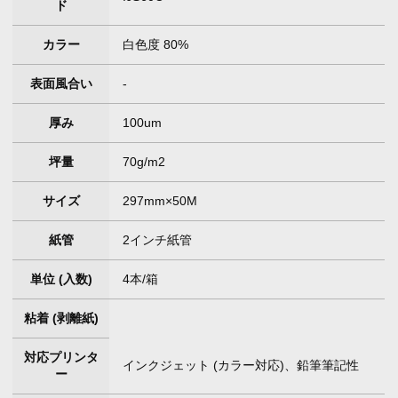
ド
カラー
白色度 80%
表面風合い
-
厚み
100um
坪量
70g/m2
サイズ
297mm×50M
紙管
2インチ紙管
単位 (入数)
4本/箱
粘着 (剥離紙)
対応プリンタ
インクジェット (カラー対応)、鉛筆筆記性
ー