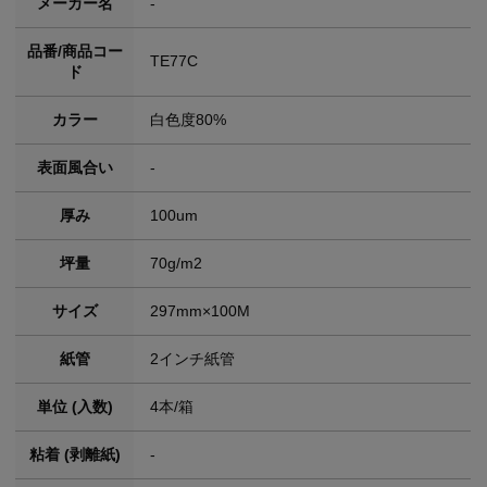
メーカー名
-
品番/商品コー
TE77C
ド
カラー
白色度80%
表面風合い
-
厚み
100um
坪量
70g/m2
サイズ
297mm×100M
紙管
2インチ紙管
単位 (入数)
4本/箱
粘着 (剥離紙)
-