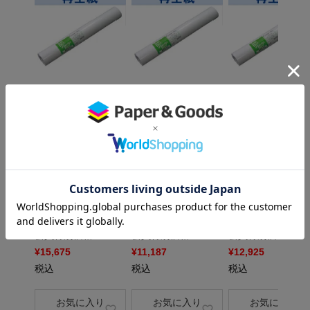
×
×
再生紙70白 100um 2
再生紙70白 100um 2
再生紙70白 100um
97mm×100M 4本 TE
97mm×50M 4本 IJR
20mm×100M 2本 
77C
77C
77D
当日出荷品
当日出荷品
当日出荷品
ロールタイプ
ロールタイプ
ロールタイプ
販売価格
¥
15,994
販売価格
¥
11,407
販売価格
¥
13,178
税込
税込
税込
さらにお得な [会員価
さらにお得な [会員価
さらにお得な [会員価
格] あり
格] あり
格] あり
会員特別価格
会員特別価格
会員特別価格
¥
15,675
¥
11,187
¥
12,925
税込
税込
税込
お気に入り
お気に入り
お気に入り