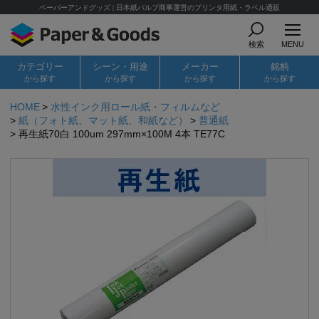
ペーパーアンドグッズ | 日本紙パルプ商事運営のプリンタ用紙・ラベル通販
検索
MENU
カテゴリー
シーン・用途
メーカー
銘柄
から探す
から探す
から探す
から探す
HOME
水性インク用ロール紙・フィルムなど
紙（フォト紙、マット紙、和紙など）
普通紙
再生紙70白 100um 297mm×100M 4本 TE77C