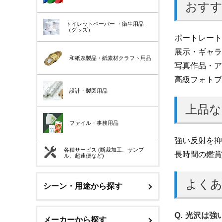
おすす
トイレットペーパー
・衛生用品
（グッズ）
ポートレート
展示・ギャラ
和紙糸製品・紙素材クラフト用品
写真作品・ア
高級フォトブ
設計・製図用品
上品な
ファイル・事務用品
強い反射を抑
各種サービス (断裁加工、サンプ
長時間の鑑賞
ル、超速便など)
よくあ
シーン・用途から探す
光沢は強
メーカーから探す