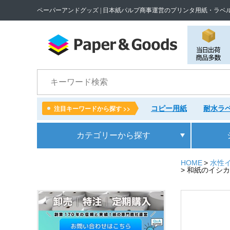
ペーパーアンドグッズ | 日本紙パルプ商事運営のプリンタ用紙・ラベ
検索
コピー用紙
耐水ラベ
注目キーワードから探す >>
カテゴリー
から探す
HOME
水性
和紙のイシカワ