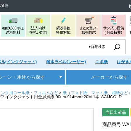
ル通販
詳細検索
ル(インクジェット)
耐水ラベル(レーザー)
ユポ紙
はがき
シーン・用途
から探す
メーカー
から探す
インク用ロール紙・フィルムなど
紙（フォト紙、マット紙、和紙など
 インクジェット用金屏風紙 90um 914mm×20M 1本 WAIJGOLD
当日出荷品
商品番号
WA