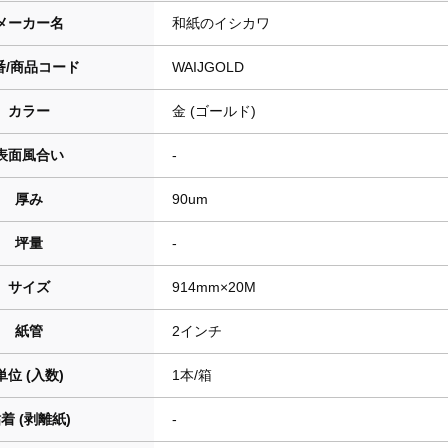
メーカー名
和紙のイシカワ
番/商品コード
WAIJGOLD
カラー
金 (ゴールド)
表面風合い
-
厚み
90um
坪量
-
サイズ
914mm×20M
紙管
2インチ
単位 (入数)
1本/箱
着 (剥離紙)
-