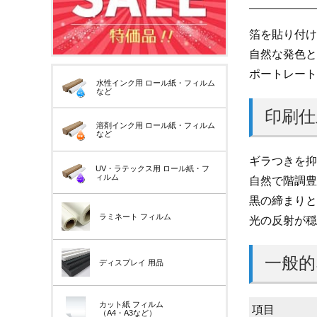
箔を貼り付け
自然な発色と
ポートレート
水性インク用
ロール紙・フィルム
など
印刷仕
溶剤インク用
ロール紙・フィルム
など
ギラつきを抑
UV・ラテックス用
ロール紙・フ
ィルム
自然で階調豊
黒の締まりと
ラミネート
フィルム
光の反射が穏
一般的
ディスプレイ
用品
カット紙
フィルム
項目
（A4・A3など）