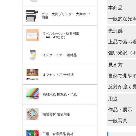
本商品
カラー大判プリンタ・
大判MFP
用紙
一般的な光
光沢感
ラベルシール・粘着用紙
（A4・A3など）
上品で落ち
強い光沢（
インク・トナー
消耗品
見え方
オフセット用
合成紙
自然で見や
反射が強く
画材用紙
模造紙・半紙
用途
作品・展示
梱包資材
包装用紙
一般写真
工場・倉庫用品
資材