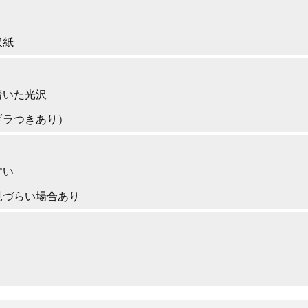
沢紙
着いた光沢
ギラつきあり）
すい
見づらい場合あり