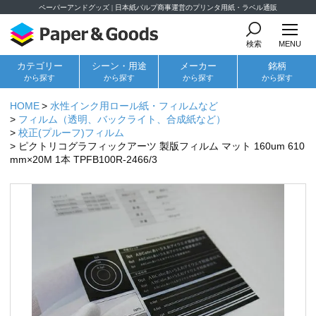
ペーパーアンドグッズ | 日本紙パルプ商事運営のプリンタ用紙・ラベル通販
検索
MENU
カテゴリー
シーン・用途
メーカー
銘柄
から探す
から探す
から探す
から探す
HOME
水性インク用ロール紙・フィルムなど
フィルム（透明、バックライト、合成紙など）
校正(プルーフ)フィルム
ピクトリコグラフィックアーツ 製版フィルム マット 160um 610
mm×20M 1本 TPFB100R-2466/3