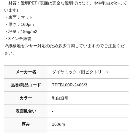
・材質：透明PET (表面は完全な透明ではなく、やや乳白がかって
います)
・表面：マット
・厚さ：160μm
・坪量：195g/m2
・3インチ紙管
※紙検地センサー対応のため多少白濁していますのでご注意くだ
さい。
メーカー名
ダイヤミック（旧ピクトリコ）
品番/商品コード
TPFB100R-2466/3
カラー
乳白透明
表面風合い
-
厚み
160um