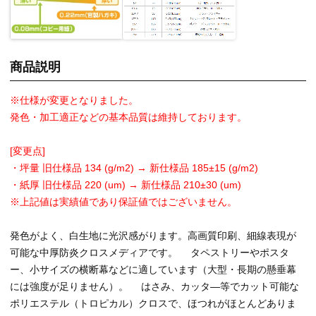
商品説明
※仕様が変更となりました。
発色・加工適正などの基本品質は維持しております。
[変更点]
・坪量 旧仕様品 134 (g/m2) → 新仕様品 185±15 (g/m2)
・紙厚 旧仕様品 220 (um) → 新仕様品 210±30 (um)
※上記値は実績値であり保証値ではございません。
発色がよく、白生地に光沢感がります。高画質印刷、細線表現が
可能な中厚防炎クロスメディアです。 タペストリーやポスタ
ー、小サイズの横断幕などに適しています（大型・長期の懸垂幕
には強度が足りません）。 はさみ、カッタ―等でカット可能な
ポリエステル（トロピカル）クロスで、ほつれがほとんどありま