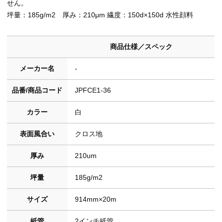
せん。
坪量：185g/m2 厚み：210μm 繊度：150d×150d 水性顔料
商品仕様／スペック
メーカー名
-
品番/商品コード
JPFCE1-36
カラー
白
表面風合い
クロス地
厚み
210um
坪量
185g/m2
サイズ
914mm×20m
紙管
2インチ紙管