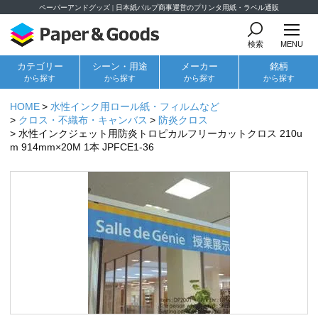
ペーパーアンドグッズ | 日本紙パルプ商事運営のプリンタ用紙・ラベル通販
検索
MENU
カテゴリー
シーン・用途
メーカー
銘柄
から探す
から探す
から探す
から探す
HOME
水性インク用ロール紙・フィルムなど
クロス・不織布・キャンバス
防炎クロス
水性インクジェット用防炎トロピカルフリーカットクロス 210u
m 914mm×20M 1本 JPFCE1-36