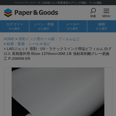
ペーパーアンドグッズ | 日本紙パルプ商事運営のプリンタ用紙・ラベル通販
検索
MENU
カテゴリー
シーン・用途
メーカー
銘柄
から探す
から探す
から探す
から探す
HOME
溶剤インク用ロール紙・フィルムなど
粘着・吸着・シール
塩ビ
LAGジェット 溶剤・UV・ラテックスインク用塩ビフィルム 白グ
ロス 長期屋外用 80um 1370mm×30M 1本 強粘再剥離グレー易施
工 P-206RW-ER