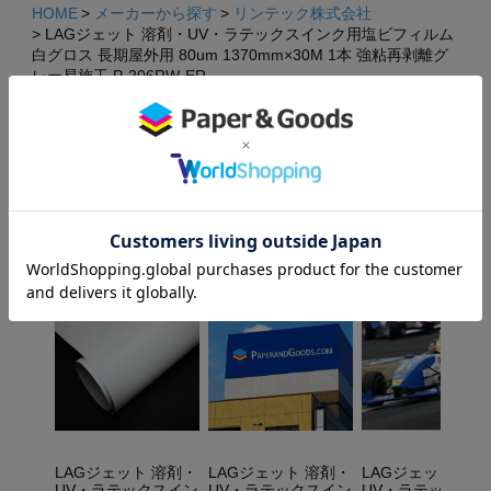
HOME
メーカーから探す
リンテック株式会社
LAGジェット 溶剤・UV・ラテックスインク用塩ビフィルム
白グロス 長期屋外用 80um 1370mm×30M 1本 強粘再剥離グ
レー易施工 P-206RW-ER
×
×
HOME
サイズから選ぶ
1370mm幅
LAGジェット 溶剤・UV・ラテックスインク用塩ビフィルム
白グロス 長期屋外用 80um 1370mm×30M 1本 強粘再剥離グ
レー易施工 P-206RW-ER
関連商品・おすすめ商品
LAGジェット 溶剤・
LAGジェット 溶剤・
LAGジェット 溶
UV・ラテックスイン
UV・ラテックスイン
UV・ラテックス