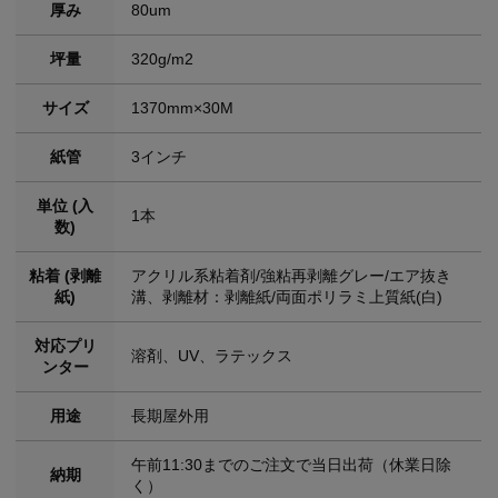
厚み
80um
坪量
320g/m2
サイズ
1370mm×30M
紙管
3インチ
単位 (入
1本
数)
粘着 (剥離
アクリル系粘着剤/強粘再剥離グレー/エア抜き
紙)
溝、剥離材：剥離紙/両面ポリラミ上質紙(白)
対応プリ
溶剤、UV、ラテックス
ンター
用途
長期屋外用
午前11:30までのご注文で当日出荷（休業日除
納期
く）