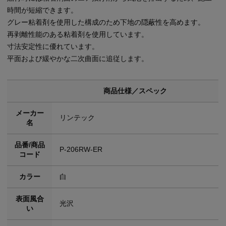
時間が短縮できます。
グレー粘着剤を使用した構成のため下地の隠蔽性を高めます。
再剥離性能のある粘着剤を使用しています。
寸法安定性に優れています。
平面および緩やかな二次曲面に追従します。
商品仕様／スペック
メーカー
リンテック
名
品番/商品
P-206RW-ER
コード
カラー
白
表面風合
光沢
い