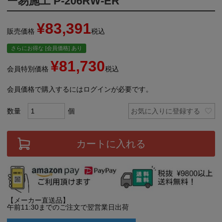
ー易施工 P-206RW-ER
¥
83,391
販売価格
税込
さらにお得な [会員価格] あり
¥
81,730
会員特別価格
税込
会員価格で購入するにはログインが必要です。
お気に入りに登録する
カートに入れる
【メーカー直送品】
午前11:30までのご注文で翌営業日出荷