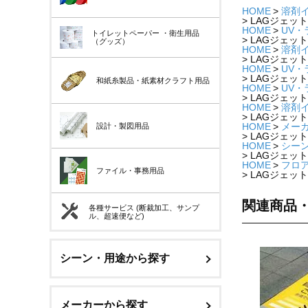
HOME
溶剤
LAGジェット
HOME
UV
トイレットペーパー
・衛生用品
LAGジェット
（グッズ）
HOME
溶剤
LAGジェット
HOME
UV
LAGジェット
和紙糸製品・紙素材クラフト用品
HOME
UV
LAGジェット
HOME
溶剤
LAGジェット
HOME
メー
設計・製図用品
LAGジェット
HOME
シー
LAGジェット
HOME
フロ
ファイル・事務用品
LAGジェット
関連商品
各種サービス (断裁加工、サンプ
ル、超速便など)
シーン・用途から探す
メーカーから探す