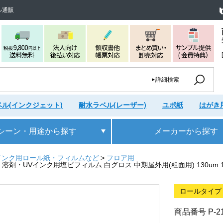
ル通販
詳細検索
ル(インクジェット)
耐水ラベル(レーザー)
ユポ紙
はがき
シーン・用途
から探す
メーカー
から探す
インク用ロール紙・フィルムなど
フロア用
 溶剤・UVインク用塩ビフィルム 白グロス 中期屋外用(粗面用) 130um 1280
ロールタイプ
商品番号
P-2