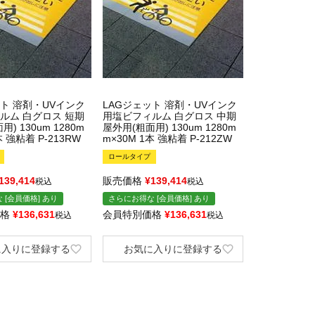
ット 溶剤・UVインク
LAGジェット 溶剤・UVインク
ルム 白グロス 短期
用塩ビフィルム 白グロス 中期
) 130um 1280m
屋外用(粗面用) 130um 1280m
本 強粘着 P-213RW
m×30M 1本 強粘着 P-212ZW
ロールタイプ
139,414
販売価格
¥
139,414
税込
税込
 [会員価格] あり
さらにお得な [会員価格] あり
格
¥
136,631
会員特別価格
¥
136,631
税込
税込
に入りに登録する
お気に入りに登録する