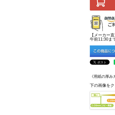
【メーカー直
午前11:3
《用紙の厚み
下の画像をク