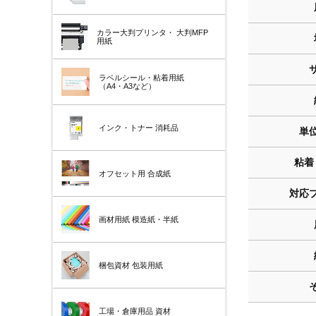
カラー大判プリンタ・
大判MFP
用紙
ラベルシール・粘着用紙
（A4・A3など）
インク・トナー
消耗品
単位
粘着 
オフセット用
合成紙
対応
画材用紙
模造紙・半紙
梱包資材
包装用紙
工場・倉庫用品
資材