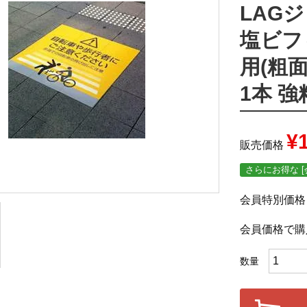
LAG
塩ビフ
用(粗面
1本 強
¥
販売価格
さらにお得な [
会員特別価格
会員価格で購