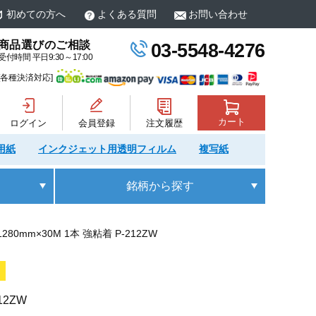
初めての方へ
よくある質問
お問い合わせ
商品選びのご相談
03-5548-4276
受付時間 平日9:30～17:00
[各種決済対応]
カート
ログイン
会員登録
注文履歴
用紙
インクジェット用透明フィルム
複写紙
銘柄
から探す
mm×30M 1本 強粘着 P-212ZW
12ZW