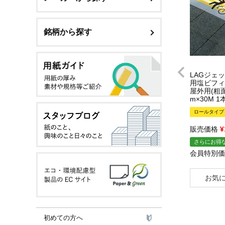
銘柄から探す
LAGジェ
用塩ビフィ
屋外用(粗面用
m×30M 1
ロールタイプ
販売価格
¥
さらにお得な
会員特別価
お気
初めての方へ