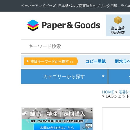
ペーパーアンドグッズ | 日本紙パルプ商事運営のプリンタ用紙・ラベ
検索
コピー用紙
耐水ラベ
注目キーワードから探す >>
カテゴリー
から探す
HOME
溶剤
LAGジェット