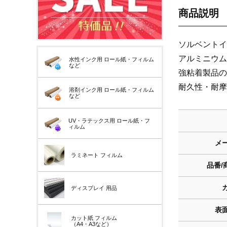
商品説明
ソルベントイ
アルミニウム
水性インク用
ロール紙・フィルム
など
強粘着製品の
耐久性・耐摩
溶剤インク用
ロール紙・フィルム
など
UV・ラテックス用
ロール紙・フ
ィルム
メ
ラミネート
フィルム
品番/
ディスプレイ
用品
表
カット紙
フィルム
（A4・A3など）