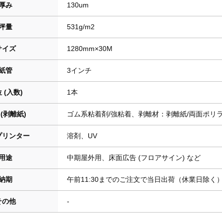
厚み
130um
坪量
531g/m2
サイズ
1280mm×30M
紙管
3インチ
 (入数)
1本
(剥離紙)
ゴム系粘着剤/強粘着、剥離材：剥離紙/両面ポリラミ
プリンター
溶剤、UV
用途
中期屋外用、床面広告 (フロアサイン) など
納期
午前11:30までのご注文で当日出荷（休業日除く
その他
-