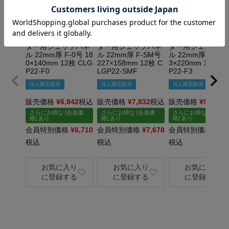
クレサン UVプリン
クレサン UVプリン
クレサン UVプリ
ター用ジェッソパネ
ター用ジェッソパネ
ター用ジェッソパ
ル 22mm厚 F-0号 18
ル 22mm厚 F-SM号
ル 22mm厚 F-3号 
0×140mm 12枚 CLG
227×158mm 12枚 C
3×220mm 12枚 C
P22-F0
LGP22-SMF
P22-F3
法人限定販売
法人限定販売
法人限定販売
販売価格
¥
6,842
税込
販売価格
¥
7,832
税込
販売価格
¥
9,680
さらにお得な [会員価
さらにお得な [会員価
さらにお得な [会員価
格] あり
格] あり
格] あり
会員特別価格
¥
6,710
会員特別価格
¥
7,678
会員特別価格
¥
9,4
税込
税込
税込
お気に入り
お気に入り
お気に入り
に登録する
に登録する
に登録する