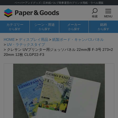
ペーパーアンドグッズ | 日本紙パルプ商事運営のプリンタ用紙・ラベル通販
検索
MENU
カテゴリー
シーン・用途
メーカー
銘柄
から探す
から探す
から探す
から探す
HOME
ディスプレイ用品
紙製ボード・キャンバスパネル
UV・ラテックスタイプ
クレサン UVプリンター用ジェッソパネル 22mm厚 F-3号 273×2
20mm 12枚 CLGP22-F3