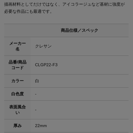
描画材料としてだけではなく、アイコラージュなど基材に強度が
必要な作品にも最適です。
商品仕様／スペック
メーカー
クレサン
名
品番/商品
CLGP22-F3
コード
カラー
白
白色度
-
表面風合
-
い
厚み
22mm