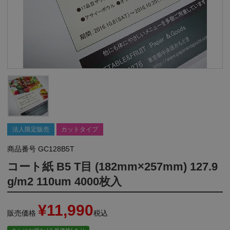
法人限定販売
カットタイプ
商品番号
GC128B5T
コート紙 B5 T目 (182mm×257mm) 127.9
g/m2 110um 4000枚入
¥
11,990
販売価格
税込