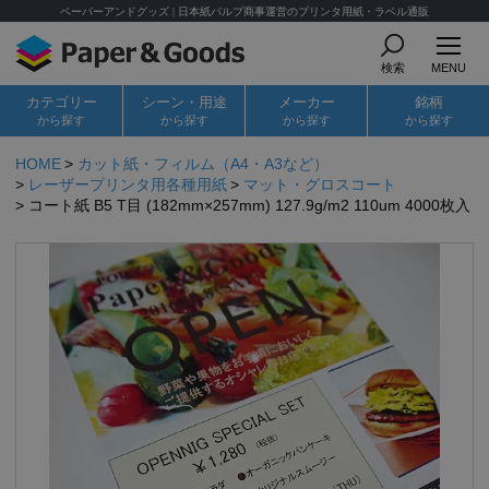
ペーパーアンドグッズ | 日本紙パルプ商事運営のプリンタ用紙・ラベル通販
検索
MENU
カテゴリー
シーン・用途
メーカー
銘柄
から探す
から探す
から探す
から探す
HOME
カット紙・フィルム（A4・A3など）
レーザープリンタ用各種用紙
マット・グロスコート
コート紙 B5 T目 (182mm×257mm) 127.9g/m2 110um 4000枚入