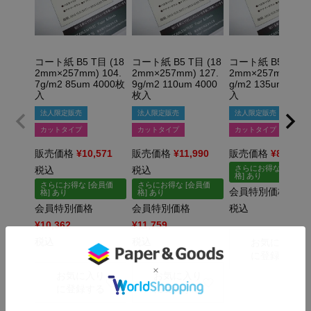
コート紙 B5 T目 (18
コート紙 B5 T目 (18
コート紙 B5 T目 (
2mm×257mm) 104.
2mm×257mm) 127.
2mm×257mm) 15
7g/m2 85um 4000枚
9g/m2 110um 4000
g/m2 135um 200
入
枚入
入
法人限定販売
法人限定販売
法人限定販売
カットタイプ
カットタイプ
カットタイプ
販売価格
¥
10,571
販売価格
¥
11,990
販売価格
¥
8,448
さらにお得な [会員価
税込
税込
格] あり
さらにお得な [会員価
さらにお得な [会員価
会員特別価格
¥
8,2
格] あり
格] あり
会員特別価格
会員特別価格
税込
¥
10,362
¥
11,759
×
×
税込
税込
お気に入り
に登録する
お気に入り
お気に入り
に登録する
に登録する