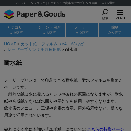
ペーパーアンドグッズ | 日本紙パルプ商事運営のプリンタ用紙・ラベル通販
検索
MENU
カテゴリー
シーン・用途
メーカー
銘柄
から探す
から探す
から探す
から探す
HOME
カット紙・フィルム（A4・A3など）
レーザープリンタ用各種用紙
耐水紙
耐水紙
レーザープリンターで印刷できる耐水紙・耐水フィルムを集めた
ページです。
一般的な紙は水に濡れるとシワや破れの原因になりますが、耐水
紙や合成紙であれば水回りや屋外でも使用しやすくなります。
飲食店のメニュー、工場や倉庫の表示、屋外掲示物など、様々な
用途で活用されています。
破れにくく水にも強い「ユポ紙」については
こちらの特集ページ