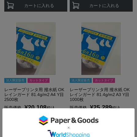
カートに入れる
カートに入れる
法人限定販売
カットタイプ
法人限定販売
カットタイプ
レーザープリンタ用 撥水紙 OK
レーザープリンタ用 撥水紙 OK
レインガード 81.4g/m2 A4 Y目
レインガード 81.4g/m2 A3 Y目
2500枚
1000枚
¥
20,108
¥
25,289
販売価格
販売価格
税込
税込
さらにお得な [会員価格] あり
さらにお得な [会員価格] あり
¥
19,712
¥
24,794
会員特別価格
会員特別価格
税込
税込
お気に入りに登録する
お気に入りに登録する