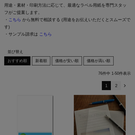
用途・素材・印刷方法に応じて、最適なラベル用紙を専門スタッ
フがご提案します。
・
こちら
から無料で相談する (用途をお伝えいただくとスムーズで
す)
・サンプル請求は
こちら
並び替え
おすすめ順
新着順
価格が安い順
価格が高い順
76
件中
1
-
50
件表示
1
2