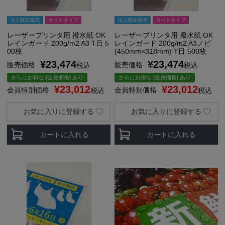
法人限定販売
カットタイプ
法人限定販売
カットタイプ
レーザープリンタ用 撥水紙 OK
レーザープリンタ用 撥水紙 OK
レインガード 200g/m2 A3 T目 5
レインガード 200g/m2 A3ノビ
00枚
(450mm×318mm) T目 500枚
¥
23,474
¥
23,474
販売価格
販売価格
税込
税込
さらにお得な [会員価格] あり
さらにお得な [会員価格] あり
¥
23,012
¥
23,012
会員特別価格
会員特別価格
税込
税込
お気に入りに登録する
お気に入りに登録する
カートに入れる
カートに入れる