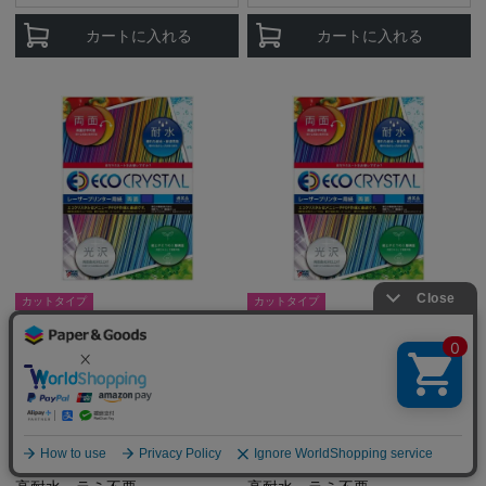
カートに入れる
カートに入れる
カットタイプ
カットタイプ
レーザープリンター用耐水紙 エ
レーザープリンター用耐水紙 エ
コクリスタル 230g/m2 A3 50枚
コクリスタル 230g/m2 A3 250
入 TWD-100A-A3K
枚入 TWD-100-A3G
¥
8,338
¥
30,877
販売価格
販売価格
税込
税込
さらにお得な [会員価格] あり
さらにお得な [会員価格] あり
¥
8,173
¥
30,261
会員特別価格
会員特別価格
税込
税込