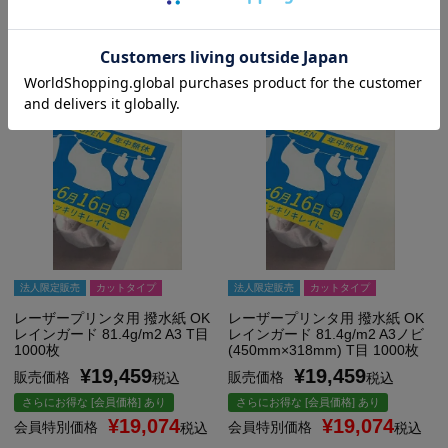
カートに入れる
カートに入れる
法人限定販売
カットタイプ
法人限定販売
カットタイプ
レーザープリンタ用 撥水紙 OK
レーザープリンタ用 撥水紙 OK
レインガード 81.4g/m2 A3 T目
レインガード 81.4g/m2 A3ノビ
1000枚
(450mm×318mm) T目 1000枚
¥
19,459
¥
19,459
販売価格
販売価格
税込
税込
さらにお得な [会員価格] あり
さらにお得な [会員価格] あり
¥
19,074
¥
19,074
会員特別価格
会員特別価格
税込
税込