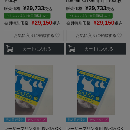
1000枚
(450mm×318mm) T目 1000枚
¥
29,733
¥
29,733
販売価格
販売価格
税込
税込
さらにお得な [会員価格] あり
さらにお得な [会員価格] あり
¥
29,150
¥
29,150
会員特別価格
会員特別価格
税込
税込
お気に入りに登録する
お気に入りに登録する
カートに入れる
カートに入れる
法人限定販売
カットタイプ
法人限定販売
カットタイプ
レーザープリンタ用 撥水紙 OK
レーザープリンタ用 撥水紙 OK