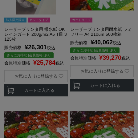
法人限定販売
カットタイプ
カットタイプ
レーザープリンタ用 撥水紙 OK
レーザープリンタ用耐水紙 ラミ
レインガード 200g/m2 A5 T目 3
フリー A4 210um 500枚箱
125枚
¥
40,062
販売価格
税込
¥
26,301
販売価格
税込
さらにお得な [会員価格] あり
さらにお得な [会員価格] あり
¥
39,270
会員特別価格
税込
¥
25,784
会員特別価格
税込
お気に入りに登録する
お気に入りに登録する
カートに入れる
カートに入れる