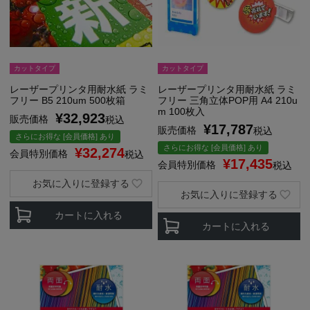
カットタイプ
カットタイプ
レーザープリンタ用耐水紙 ラミ
レーザープリンタ用耐水紙 ラミ
フリー B5 210um 500枚箱
フリー 三角立体POP用 A4 210u
m 100枚入
¥
32,923
販売価格
税込
¥
17,787
販売価格
税込
さらにお得な [会員価格] あり
さらにお得な [会員価格] あり
¥
32,274
会員特別価格
税込
¥
17,435
会員特別価格
税込
お気に入りに登録する
お気に入りに登録する
カートに入れる
カートに入れる