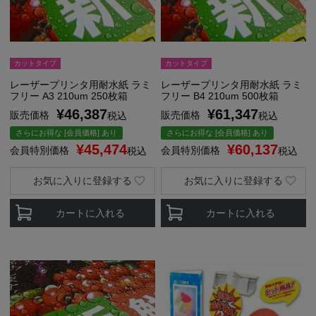
カットタイプ
カットタイプ
レーザープリンタ用耐水紙 ラミ
レーザープリンタ用耐水紙 ラミ
フリー A3 210um 250枚箱
フリー B4 210um 500枚箱
¥
46,387
¥
61,347
販売価格
販売価格
税込
税込
さらにお得な [会員価格] あり
さらにお得な [会員価格] あり
¥
45,474
¥
60,137
会員特別価格
会員特別価格
税込
税込
お気に入りに登録する
お気に入りに登録する
カートに入れる
カートに入れる