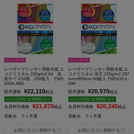
カットタイプ
カットタイプ
レーザープリンター用耐水紙 エ
レーザープリンター用耐水紙 エ
コクリスタル 230g/m2 A4 名
コクリスタル 長尺 230g/m2 297
刺サイズ10面 250枚入 TWD
mmx900mm 50枚入 TWD110Ａ-
200A-ABG
09K
¥
22,110
¥
20,570
販売価格
販売価格
税込
税込
さらにお得な [会員価格] あり
さらにお得な [会員価格] あり
¥
21,670
¥
20,240
会員特別価格
会員特別価格
税込
税込
高耐水、ラミ不要
高耐水、ラミ不要
お気に入りに登録する
お気に入りに登録する