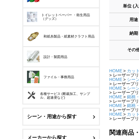
単位 (入
トイレットペーパー
・衛生用品
（グッズ）
用途
納期
和紙糸製品・紙素材クラフト用品
その
設計・製図用品
HOME
カット
レーザープリンタ
ファイル・事務用品
HOME
シー
レーザープリンタ
HOME
シー
レーザープリンタ
各種サービス (断裁加工、サンプ
HOME
銘柄
ル、超速便など)
レーザープリンタ
HOME
銘柄
レーザープリンタ
HOME
カット
シーン・用途から探す
レーザープリンタ
関連商品
メーカーから探す