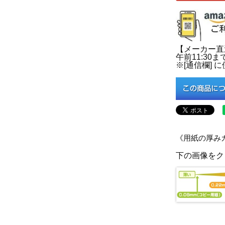
【メーカー直
午前11:30
※[通信欄]
《用紙の厚み
下の画像をク