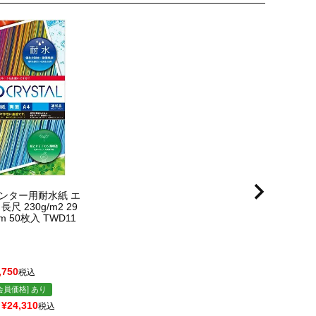
ンター用耐水紙 エ
尺 230g/m2 29
m 50枚入 TWD11
,750
税込
会員価格] あり
¥
24,310
税込