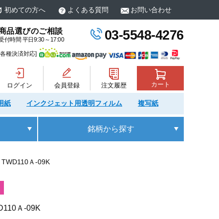
初めての方へ
よくある質問
お問い合わせ
商品選びのご相談
03-5548-4276
受付時間 平日9:30～17:00
[各種決済対応]
カート
ログイン
会員登録
注文履歴
用紙
インクジェット用透明フィルム
複写紙
銘柄
から探す
WD110Ａ-09K
D110Ａ-09K