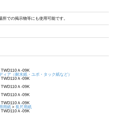
場所での掲示物等にも使用可能です。
。
WD110Ａ-09K
メディア（耐水紙・ユポ・タック紙など）
WD110Ａ-09K
WD110Ａ-09K
WD110Ａ-09K
WD110Ａ-09K
用用紙
長尺用紙
WD110Ａ-09K