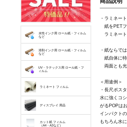
商品説明
・ラミネート
紙をPETフ
水性インク用
ロール紙・フィルム
ラミネート
など
・紙ならでは
溶剤インク用
ロール紙・フィルム
など
紙自体に特
両面とも光
UV・ラテックス用
ロール紙・フ
ィルム
＜用途例＞
ラミネート
フィルム
・長尺ポスタ
水に強くコシ
がるPOPは
ディスプレイ
用品
インパクトの
もちろん水に
カット紙
フィルム
（A4・A3など）