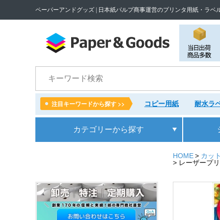
ペーパーアンドグッズ | 日本紙パルプ商事運営のプリンタ用紙・ラベ
検索
コピー用紙
耐水ラベ
注目キーワードから探す >>
カテゴリー
から探す
HOME
カット
レーザープリンタ