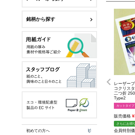
銘柄から探す
レーザープ
コクリスタル 
二つ折 250
Type2
カットタイプ
販売価格
¥
さらにお得な
会員特別価
初めての方へ