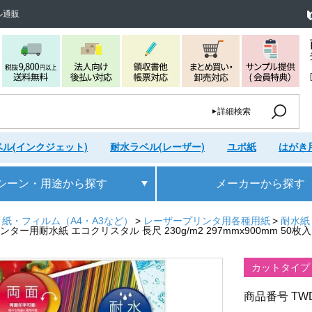
ル通販
詳細検索
ル(インクジェット)
耐水ラベル(レーザー)
ユポ紙
はがき
シーン・用途
から探す
メーカー
から探す
紙・フィルム（A4・A3など）
レーザープリンタ用各種用紙
耐水紙
ー用耐水紙 エコクリスタル 長尺 230g/m2 297mmx900mm 50枚入 T
カットタイプ
商品番号
TW