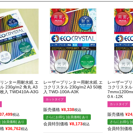
リンター用耐水紙 エ
レーザープリンター用耐水紙 エ
レーザープリ
230g/m2 角丸 A3
コクリスタル 230g/m2 A3 50枚
コクリスタル 長
枚入 TWD410A-A3G
入 TWD-100A-A3K
7mmx1200m
0Ａ-12K
カットタイプ
カットタイプ
販売価格
¥
8,338
税込
37,499
販売価格
¥
24
税込
さらにお得な [会員価格] あり
 [会員価格] あり
さらにお得な [
会員特別価格
¥
8,173
税込
格
¥
36,762
会員特別価格
税込