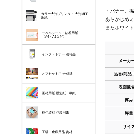
・バナー、掲
カラー大判プリンタ・
大判MFP
用紙
あらかじめミ
またホワイト
ラベルシール・粘着用紙
（A4・A3など）
インク・トナー
消耗品
メーカ
品番/商品
オフセット用
合成紙
表面風
画材用紙
模造紙・半紙
厚み
梱包資材
包装用紙
坪量
サイ
工場・倉庫用品
資材