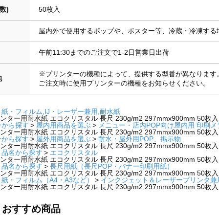
数)
50枚入
屋内外で使用するポップや、ポスター等、冷蔵・冷凍する
午前11:30までのご注文で1-2日営業日出荷
※プリンターの機種によって、提供する型番が異なります
他
ご注文時に使用プリンターの機種をお知らせください。
紙・フィルム,IJ・レーザー兼用,耐水紙
ー用耐水紙 エコクリスタル 長尺 230g/m2 297mmx900mm 50枚入 T
ンから探す
屋内用商品を選ぶ
メニュー・店内POP向け屋内用 印刷
ー用耐水紙 エコクリスタル 長尺 230g/m2 297mmx900mm 50枚入 T
ンから探す
屋外用商品を選ぶ
耐水・屋外用POP、掲示物
ー用耐水紙 エコクリスタル 長尺 230g/m2 297mmx900mm 50枚入 T
・品名から探す
エコクリスタル
ー用耐水紙 エコクリスタル 長尺 230g/m2 297mmx900mm 50枚入 T
・品名から探す
長尺用紙（長尺POP・バナー印刷用紙）
ー用耐水紙 エコクリスタル 長尺 230g/m2 297mmx900mm 50枚入 T
紙・フィルム（A4・A3など）
インクジェット＆レーザープリンタ兼
ー用耐水紙 エコクリスタル 長尺 230g/m2 297mmx900mm 50枚入 T
・おすすめ商品