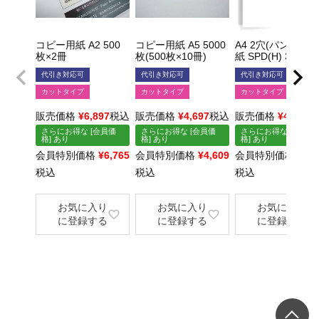
コピー用紙 A2 500
コピー用紙 A5 5000
A4 2穴(パンチ済) 
枚×2冊
枚(500枚×10冊)
紙 SPD(H) 3000枚
代引き対応可
代引き対応可
代引き対応可
カットタイプ
カットタイプ
カットタイプ
販売価格
¥
6,897
税込
販売価格
¥
4,697
税込
販売価格
¥
4,719
さらにお得な [会員価
さらにお得な [会員価
さらにお得な [会員価
格] あり
格] あり
格] あり
会員特別価格
¥
6,765
会員特別価格
¥
4,609
会員特別価格
¥
4,6
税込
税込
税込
×
×
お気に入り
お気に入り
お気に入り
に登録する
に登録する
に登録する