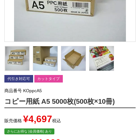
代引き対応可
カットタイプ
商品番号
KOppcA5
コピー用紙 A5 5000枚(500枚×10冊)
¥
4,697
販売価格
税込
さらにお得な [会員価格] あり