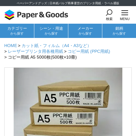
ペーパーアンドグッズ | 日本紙パルプ商事運営のプリンタ用紙・ラベル通販
検索
MENU
カテゴリー
シーン・用途
メーカー
銘柄
から探す
から探す
から探す
から探す
HOME
カット紙・フィルム（A4・A3など）
レーザープリンタ用各種用紙
コピー用紙 (PPC用紙)
コピー用紙 A5 5000枚(500枚×10冊)