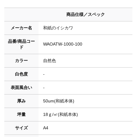
商品仕様／スペック
メーカー名
和紙のイシカワ
品番/商品コー
WAOATW-1000-100
ド
カラー
自然色
白色度
-
表面風合い
-
厚み
50um(和紙本体)
坪量
18ｇ/㎡(和紙本体)
サイズ
A4