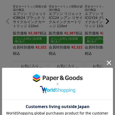
空きカートリッジ回収が必
空きカートリッジ回収が必
空きカートリッジ回収
須の商品
須の商品
須の商品
エプソン リジェット
エプソン リジェット
エプソン リジェッ
ICBK24 ブラック リ
ICC24 シアン リサイ
ICGY24 グレー 
サイクルインクカー
クルインクカートリ
イクルインクカー
トリッジ 110ml
ッジ 110ml
リッジ 110ml
販売価格
¥
2,387
税込
販売価格
¥
2,387
税込
販売価格
¥
2,387
さらにお得な [会員価
さらにお得な [会員価
さらにお得な [会員価
格] あり
格] あり
格] あり
会員特別価格
¥
2,321
会員特別価格
¥
2,321
会員特別価格
¥
2,3
税込
税込
税込
お気に入り
お気に入り
お気に入り
×
に登録する
に登録する
に登録する
×