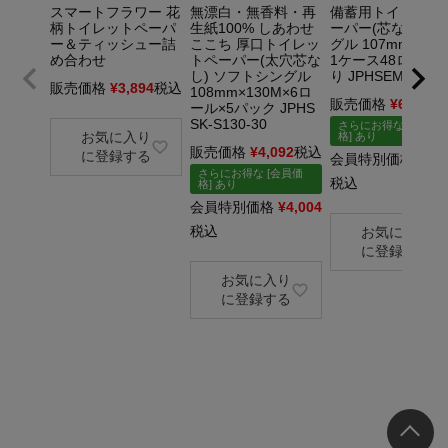
スマートフラワー 花
無漂白・無香料・再
備蓄用トイレット
柄トイレットペーパ
生紙100% しあわせ
ーパー(芯なし) シ
ー＆ティッシュー詰
ここち 厚口トイレッ
グル 107mmｘ15
め合わせ
トペーパー(太穴芯な
1ケース48ロール
し) ソフトシングル
り JPHSEM-S150-
販売価格
¥
3,894
税込
108mm×130M×6ロ
販売価格
¥
6,270
ール×5パック JPHS
SK-S130-30
さらにお得な [会員価
お気に入り
格] あり
販売価格
¥
4,092
税込
に登録する
会員特別価格
¥
5,9
さらにお得な [会員価
税込
格] あり
会員特別価格
¥
4,004
税込
お気に入り
に登録する
お気に入り
に登録する