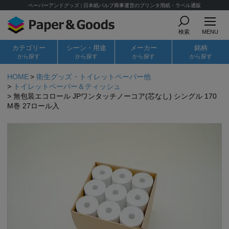
ペーパーアンドグッズ | 日本紙パルプ商事運営のプリンタ用紙・ラベル通販
検索
MENU
カテゴリー
シーン・用途
メーカー
銘柄
から探す
から探す
から探す
から探す
HOME
衛生グッズ・トイレットペーパー他
トイレットペーパー＆ティッシュ
無包装エコロール JPワンタッチノーコア(芯なし) シングル 170
M巻 27ロール入