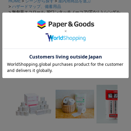
HOME
シーンから探す
屋内用商品を選ぶ
ハザードマップ、備蓄用品
無包装エコロール JPワンタッチノーコア(芯なし) シングル
×
170M巻 27ロール入
×
HOME
紙製雑貨・日用品
無包装エコロール JPワンタッチノーコア(芯なし) シングル
170M巻 27ロール入
HOME
衛生グッズ
無包装エコロール JPワンタッチノーコア(芯なし) シングル
170M巻 27ロール入
関連商品・おすすめ商品