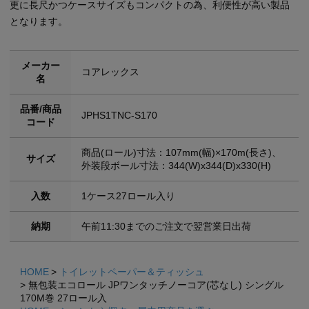
更に長尺かつケースサイズもコンパクトの為、利便性が高い製品
となります。
メーカー
コアレックス
名
品番/商品
JPHS1TNC-S170
コード
商品(ロール)寸法：107mm(幅)×170m(長さ)、
サイズ
外装段ボール寸法：344(W)x344(D)x330(H)
入数
1ケース27ロール入り
納期
午前11:30までのご注文で翌営業日出荷
HOME
トイレットペーパー＆ティッシュ
無包装エコロール JPワンタッチノーコア(芯なし) シングル
170M巻 27ロール入