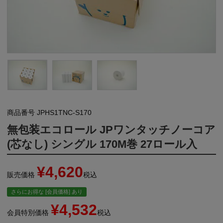
商品番号
JPHS1TNC-S170
無包装エコロール JPワンタッチノーコア
(芯なし) シングル 170M巻 27ロール入
¥
4,620
販売価格
税込
さらにお得な [会員価格] あり
¥
4,532
会員特別価格
税込